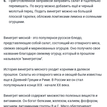
Приготовленной заправкой заправить салат и тщательно
перемешать. По вкусу можно добавить ещё и черный
молотый перец. Подать винегрет можно на большой
плоской тарелке, обложив ломтиками лимона и солеными
огурцами.
Винегрет мясной - это популярное русское блюдо,
представляющее собой салат, состоящий из отварного мяса,
свежих овощей и маринованных огурцов. Оно получило свое
название благодаря свежему огурцу, который в прошлом
назывался "винегретом".
История винегрета мясного уходит корнями в далекое
прошлое. Салаты из отварного мяса и овощей были известны
еще в Древней Греции и Риме. В России же он стал
популярным в конце XIX - начале XX века.
Винегрет мясной содержит множество полезных веществ и
витаминов. Он богат белками, железом, калием, фосфором,
магнием, витаминами группы В и С. Мясо обеспечивает