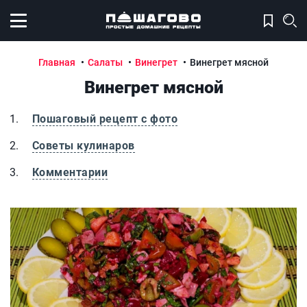
Открыть меню
Главная
Салаты
Винегрет
Винегрет мясной
Винегрет мясной
Пошаговый рецепт с фото
Советы кулинаров
Комментарии
Винегрет мясной
В