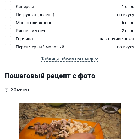
Каперсы
1
ст.л.
Петрушка (зелень)
по вкусу
Масло оливковое
6
ст.л.
Рисовый уксус
2
ст.л.
Горчица
на кончике ножа
Перец черный молотый
по вкусу
Таблица объемных мер
Пошаговый рецепт с фото
30 минут