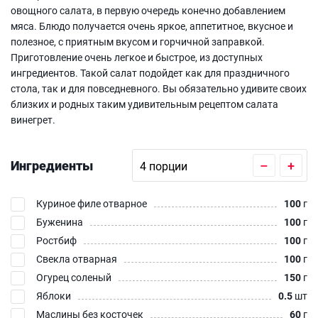
овощного салата, в первую очередь конечно добавлением
мяса. Блюдо получается очень яркое, аппетитное, вкусное и
полезное, с приятным вкусом и горчичной заправкой.
Приготовление очень легкое и быстрое, из доступных
ингредиентов. Такой салат подойдет как для праздничного
стола, так и для повседневного. Вы обязательно удивите своих
близких и родных таким удивительным рецептом салата
винегрет.
Ингредиенты
–
+
Куриное филе отварное
100
г
Буженина
100
г
Ростбиф
100
г
Свекла отварная
100
г
Огурец соленый
150
г
Яблоки
0.5
шт
Маслины без косточек
60
г