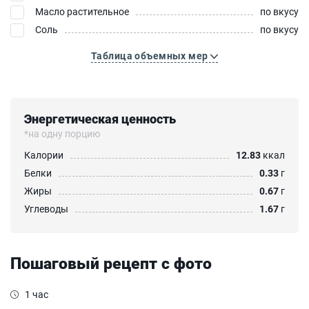
Масло растительное
по вкусу
Соль
по вкусу
Таблица объемных мер
Энергетическая ценность
*на одну порцию
Калории
12.83
ккал
Белки
0.33
г
Жиры
0.67
г
Углеводы
1.67
г
Пошаговый рецепт с фото
1 час