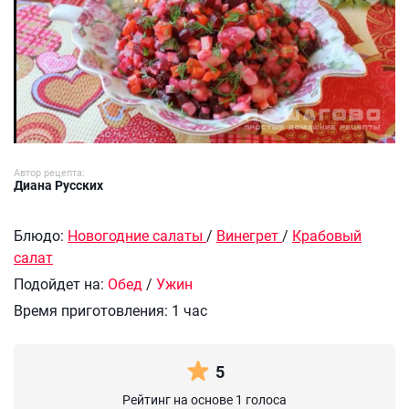
Автор рецепта:
Диана Русских
Блюдо:
Новогодние салаты
/
Винегрет
/
Крабовый
салат
Подойдет на:
Обед
/
Ужин
Время приготовления:
1 час
5
Рейтинг на основе 1 голоса