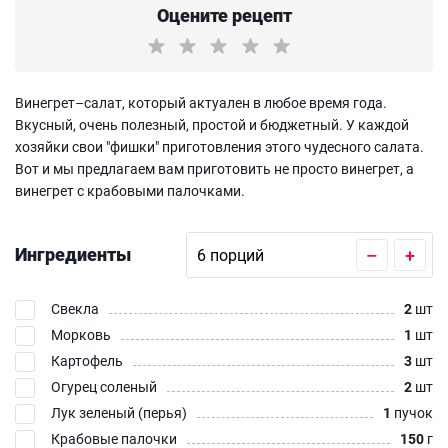
Оцените рецепт
Винегрет–салат, который актуален в любое время года.
Вкусный, очень полезный, простой и бюджетный. У каждой
хозяйки свои "фишки" приготовления этого чудесного салата.
Вот и мы предлагаем вам приготовить не просто винегрет, а
винегрет с крабовыми палочками.
Ингредиенты
–
+
Свекла
2
шт
Морковь
1
шт
Картофель
3
шт
Огурец соленый
2
шт
Лук зеленый (перья)
1
пучок
Крабовые палочки
150
г