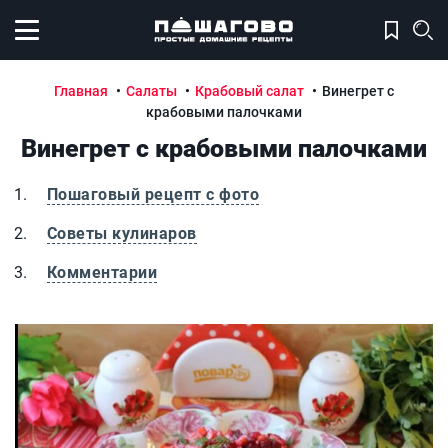
Открыть меню
Главная
Салаты
Крабовый салат
Винегрет с
крабовыми палочками
Винегрет с крабовыми палочками
Пошаговый рецепт с фото
Советы кулинаров
Комментарии
Винегрет с крабовыми палочками
В