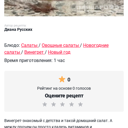
Автор рецепта:
Диана Русских
Блюдо:
Салаты
/
Овощные салаты
/
Новогодние
салаты
/
Винегрет
/
Новый год
Время приготовления:
1 час
0
Рейтинг на основе 0 голосов
Оцените рецепт
Винегрет-знакомый с детства и такой домашний салат. А
между прочем он просто кладезь витаминов и