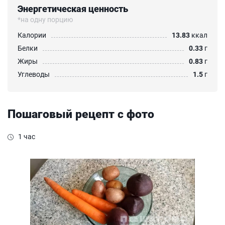
Энергетическая ценность
*на одну порцию
Калории
13.83
ккал
Белки
0.33
г
Жиры
0.83
г
Углеводы
1.5
г
Пошаговый рецепт с фото
1 час