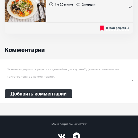
близких и особенно детей. Существует много вариантов...
1 ч 20
минут
2
порции
Ингредиенты:
Рисовая мука, Сахарная пудра, Какао, Сыр сливочный, Бананы,
Клубника, Молочный шоколад, Крахмал кукурузный
Вкусное и сытное блюдо с мясом, овощами и лапшой. Его, как и
В мои рецепты
плов, готовят на больших торжествах, например, на свадьбе.
Невеста на второй день свадьбы готовит его, чтобы показать
свои кулинарные способности. Как приготовить в домашних
условиях на сковороде...
Комментарии
Оставить комментарий
Добавить комментарий
Мы в социальных сетях: