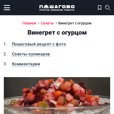
Открыть меню
Главная
Салаты
Винегрет с огурцом
Винегрет с огурцом
Пошаговый рецепт с фото
Советы кулинаров
Комментарии
Винегрет с огурцом
В