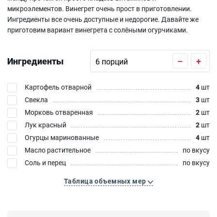
микроэлементов. Винегрет очень прост в приготовлении.
Ингредиенты все очень доступные и недорогие. Давайте же
приготовим вариант винегрета с солёными огурчиками.
Ингредиенты
–
+
Картофель отварной
4
шт
Свекла
3
шт
Морковь отваренная
2
шт
Лук красный
2
шт
Огурцы маринованные
4
шт
Масло растительное
по вкусу
Соль и перец
по вкусу
Таблица объемных мер