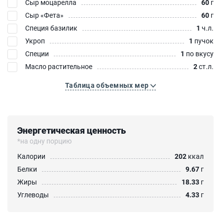
Сыр моцарелла
60
г
Сыр «Фета»‎
60
г
Специя базилик
1
ч.л.
Укроп
1
пучок
Специи
1
по вкусу
Масло растительное
2
ст.л.
Таблица объемных мер
Энергетическая ценность
*на одну порцию
Калории
202
ккал
Белки
9.67
г
Жиры
18.33
г
Углеводы
4.33
г