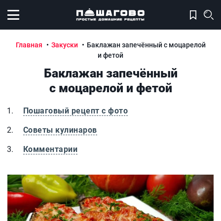
Открыть меню
Главная
Закуски
Баклажан запечённый с моцарелой
и фетой
Баклажан запечённый
с моцарелой и фетой
Пошаговый рецепт с фото
Советы кулинаров
Комментарии
Баклажан запечённый с моцарелой и фетой
Б