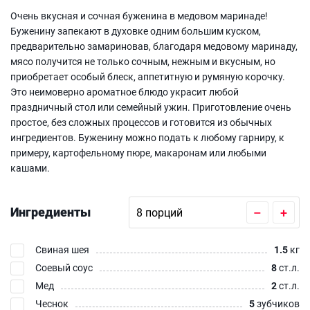
Очень вкусная и сочная буженина в медовом маринаде!
Буженину запекают в духовке одним большим куском,
предварительно замариновав, благодаря медовому маринаду,
мясо получится не только сочным, нежным и вкусным, но
приобретает особый блеск, аппетитную и румяную корочку.
Это неимоверно ароматное блюдо украсит любой
праздничный стол или семейный ужин. Приготовление очень
простое, без сложных процессов и готовится из обычных
ингредиентов. Буженину можно подать к любому гарниру, к
примеру, картофельному пюре, макаронам или любыми
кашами.
Ингредиенты
–
+
Свиная шея
1.5
кг
Соевый соус
8
ст.л.
Мед
2
ст.л.
Чеснок
5
зубчиков