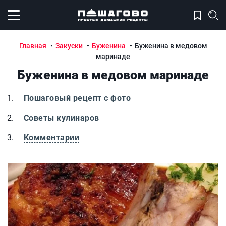
Открыть меню
Главная
Закуски
Буженина
Буженина в медовом
маринаде
Буженина в медовом маринаде
Пошаговый рецепт с фото
Советы кулинаров
Комментарии
Буженина в медовом маринаде
Б