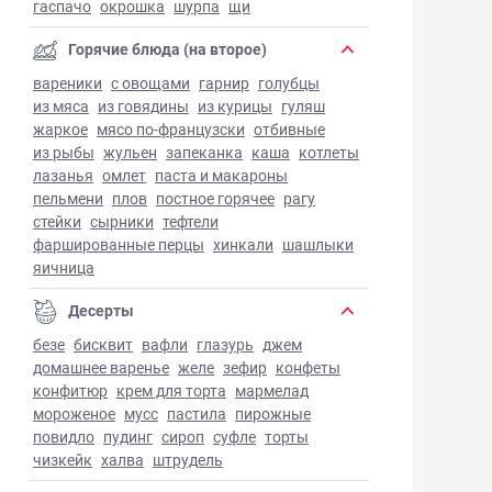
гаспачо
окрошка
шурпа
щи
Горячие блюда (на второе)
вареники
с овощами
гарнир
голубцы
из мяса
из говядины
из курицы
гуляш
жаркое
мясо по-французски
отбивные
из рыбы
жульен
запеканка
каша
котлеты
лазанья
омлет
паста и макароны
пельмени
плов
постное горячее
рагу
стейки
сырники
тефтели
фаршированные перцы
хинкали
шашлыки
яичница
Десерты
безе
бисквит
вафли
глазурь
джем
домашнее варенье
желе
зефир
конфеты
конфитюр
крем для торта
мармелад
мороженое
мусс
пастила
пирожные
повидло
пудинг
сироп
суфле
торты
чизкейк
халва
штрудель