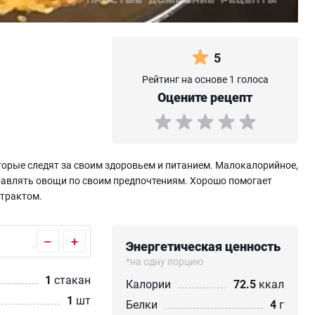
5
Рейтинг на основе 1 голоса
Оцените рецепт
торые следят за своим здоровьем и питанием. Малокалорийное,
бавлять овощи по своим предпочтениям. Хорошо помогает
 трактом.
–
+
Энергетическая ценность
*на одну порцию
1
стакан
Калории
72.5
ккал
1
шт
Белки
4
г