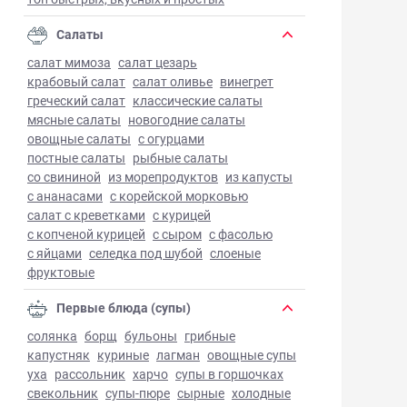
Салаты
салат мимоза
салат цезарь
крабовый салат
салат оливье
винегрет
греческий салат
классические салаты
мясные салаты
новогодние салаты
овощные салаты
с огурцами
постные салаты
рыбные салаты
со свининой
из морепродуктов
из капусты
с ананасами
с корейской морковью
салат с креветками
с курицей
с копченой курицей
с сыром
с фасолью
с яйцами
селедка под шубой
слоеные
фруктовые
Первые блюда (супы)
солянка
борщ
бульоны
грибные
капустняк
куриные
лагман
овощные супы
уха
рассольник
харчо
супы в горшочках
свекольник
супы-пюре
сырные
холодные