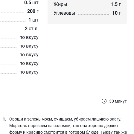
0.5
шт
Жиры
1.5
г
200
г
Углеводы
10
г
1
шт
2
ст.л.
по вкусу
по вкусу
по вкусу
по вкусу
по вкусу
30 минут
Овощи и зелень моем, очищаем, убираем лишнюю влагу.
Морковь нарезаем на соломки, так она хорошо держит
форму и красиво смотрится в готовом блюде. Тыкву так же