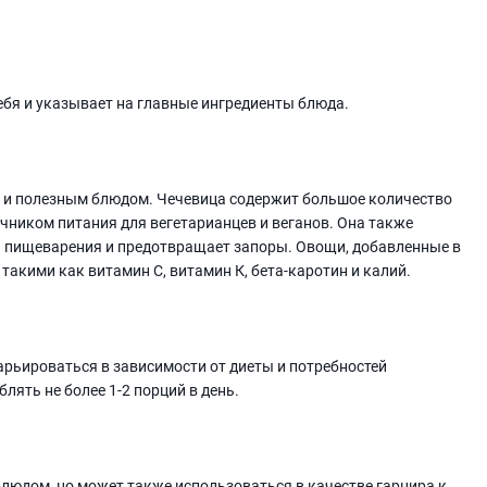
ебя и указывает на главные ингредиенты блюда.
 и полезным блюдом. Чечевица содержит большое количество
очником питания для вегетарианцев и веганов. Она также
ии пищеварения и предотвращает запоры. Овощи, добавленные в
акими как витамин С, витамин К, бета-каротин и калий.
рьироваться в зависимости от диеты и потребностей
лять не более 1-2 порций в день.
людом, но может также использоваться в качестве гарнира к