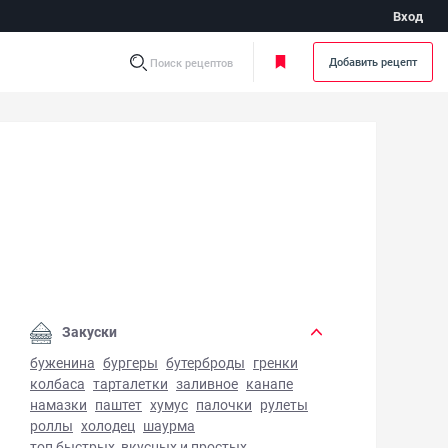
Вход
Добавить рецепт
Поиск рецептов
евица с овощами - фото готового блюда
Закуски
буженина
бургеры
бутерброды
гренки
колбаса
тарталетки
заливное
канапе
намазки
паштет
хумус
палочки
рулеты
роллы
холодец
шаурма
топ быстрых, вкусных и простых