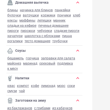
Домашняя выпечка
блины
начинка для блинов
панкейки
булочки
ватрушки
коржики
пончики
хлеб
кексы
маффины
лепешки
манник
оладьи на кефире
печенье домашнее
пироги
пирожки
чебуреки
сладкие пироги
хачапури
шарлотка с яблоками
пицца
рогалики
тесто домашнее
трубочки
Соусы
бешамель
горчица
заправки для салата
майонез
маринад
ореховый
подливка
к мясу
Напитки
квас
компот
кофе
лимонад
морс
соки
смузи
чай
Заготовки на зиму
из баклажанов
с грибами
из кабачков