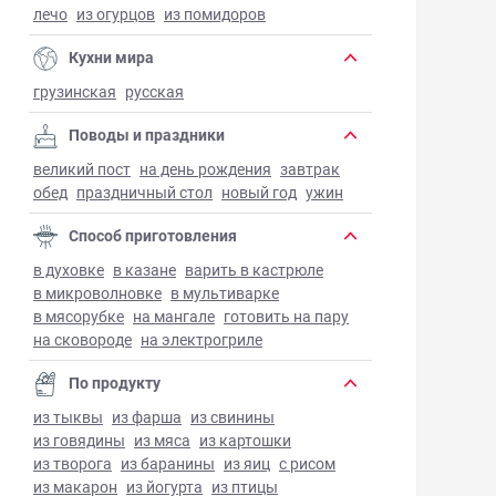
лечо
из огурцов
из помидоров
Кухни мира
грузинская
русская
Поводы и праздники
великий пост
на день рождения
завтрак
обед
праздничный стол
новый год
ужин
Способ приготовления
в духовке
в казане
варить в кастрюле
в микроволновке
в мультиварке
в мясорубке
на мангале
готовить на пару
на сковороде
на электрогриле
По продукту
из тыквы
из фарша
из свинины
из говядины
из мяса
из картошки
из творога
из баранины
из яиц
с рисом
из макарон
из йогурта
из птицы