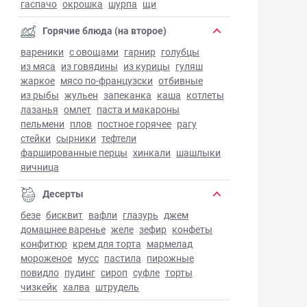
гаспачо
окрошка
шурпа
щи
Горячие блюда (на второе)
вареники
с овощами
гарнир
голубцы
из мяса
из говядины
из курицы
гуляш
жаркое
мясо по-французски
отбивные
из рыбы
жульен
запеканка
каша
котлеты
лазанья
омлет
паста и макароны
пельмени
плов
постное горячее
рагу
стейки
сырники
тефтели
фаршированные перцы
хинкали
шашлыки
яичница
Десерты
безе
бисквит
вафли
глазурь
джем
домашнее варенье
желе
зефир
конфеты
конфитюр
крем для торта
мармелад
мороженое
мусс
пастила
пирожные
повидло
пудинг
сироп
суфле
торты
чизкейк
халва
штрудель