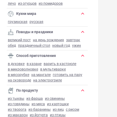
лечо
из огурцов
из помидоров
Кухни мира
грузинская
русская
Поводы и праздники
великий пост
на день рождения
завтрак
обед
праздничный стол
новый год
ужин
Способ приготовления
в духовке
в казане
варить в кастрюле
в микроволновке
в мультиварке
в мясорубке
на мангале
готовить на пару
на сковороде
на электрогриле
По продукту
из тыквы
из фарша
из свинины
из говядины
из мяса
из картошки
из творога
из баранины
из яиц
с рисом
из макарон
из йогурта
из птицы