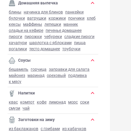
Домашняя выпечка
блины
начинка для блинов
панкейки
булочки
ватрушки
коржики
пончики
хлеб
кексы
маффины
лепешки
манник
оладьи на кефире
печенье домашнее
пироги
пирожки
чебуреки
сладкие пироги
хачапури
шарлотка с яблоками
пицца
рогалики
тесто домашнее
трубочки
Соусы
бешамель
горчица
заправки для салата
майонез
маринад
ореховый
подливка
к мясу
Напитки
квас
компот
кофе
лимонад
морс
соки
смузи
чай
Заготовки на зиму
из баклажанов
с грибами
из кабачков