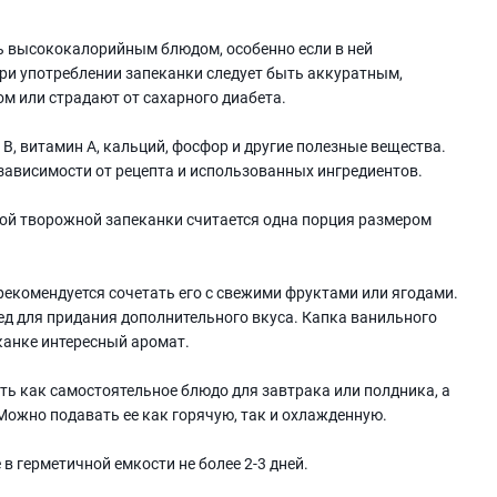
ь высококалорийным блюдом, особенно если в ней
При употреблении запеканки следует быть аккуратным,
ом или страдают от сахарного диабета.
, витамин А, кальций, фосфор и другие полезные вещества.
зависимости от рецепта и использованных ингредиентов.
ой творожной запеканки считается одна порция размером
екомендуется сочетать его с свежими фруктами или ягодами.
д для придания дополнительного вкуса. Капка ванильного
канке интересный аромат.
ь как самостоятельное блюдо для завтрака или полдника, а
 Можно подавать ее как горячую, так и охлажденную.
в герметичной емкости не более 2-3 дней.