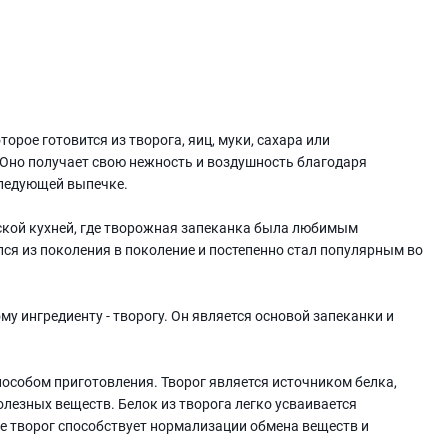
орое готовится из творога, яиц, муки, сахара или
. Оно получает свою нежность и воздушность благодаря
ледующей выпечке.
сской кухней, где творожная запеканка была любимым
лся из поколения в поколение и постепенно стал популярным во
у ингредиенту - творогу. Он является основой запеканки и
пособом приготовления. Творог является источником белка,
олезных веществ. Белок из творога легко усваивается
же творог способствует нормализации обмена веществ и