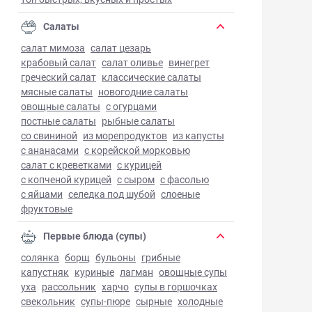
Салаты
салат мимоза
салат цезарь
крабовый салат
салат оливье
винегрет
греческий салат
классические салаты
мясные салаты
новогодние салаты
овощные салаты
с огурцами
постные салаты
рыбные салаты
со свининой
из морепродуктов
из капусты
с ананасами
с корейской морковью
салат с креветками
с курицей
с копченой курицей
с сыром
с фасолью
с яйцами
селедка под шубой
слоеные
фруктовые
Первые блюда (супы)
солянка
борщ
бульоны
грибные
капустняк
куриные
лагман
овощные супы
уха
рассольник
харчо
супы в горшочках
свекольник
супы-пюре
сырные
холодные