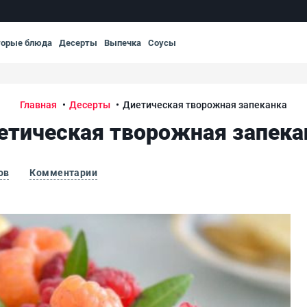
торые блюда
Десерты
Выпечка
Соусы
Главная
Десерты
Диетическая творожная запеканка
етическая творожная запека
ов
Комментарии
Ди