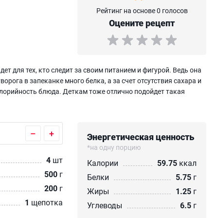
Рейтинг на основе 0 голосов
Оцените рецепт
т для тех, кто следит за своим питанием и фигурой. Ведь она
творога в запеканке много белка, а за счет отсутствия сахара и
калорийность блюда. Деткам тоже отлично подойдет такая
–
+
Энергетическая ценность
*на одну порцию
4
шт
Калории
59.75
ккал
500
г
Белки
5.75
г
200
г
Жиры
1.25
г
1
щепотка
Углеводы
6.5
г