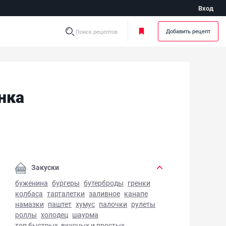
Вход
Добавить рецепт
Поиск рецептов
нка
етическая творожная запеканка - фото готового блюда
Закуски
буженина
бургеры
бутерброды
гренки
колбаса
тарталетки
заливное
канапе
намазки
паштет
хумус
палочки
рулеты
роллы
холодец
шаурма
топ быстрых, вкусных и простых