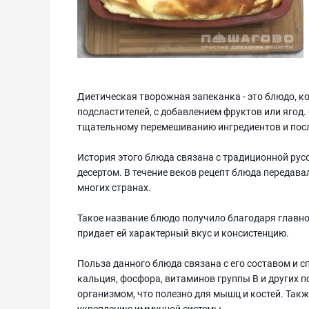
Диетическая творожная запеканка - это блюдо, кот
подсластителей, с добавлением фруктов или ягод
тщательному перемешиванию ингредиентов и пос
История этого блюда связана с традиционной ру
десертом. В течение веков рецепт блюда передава
многих странах.
Такое название блюдо получило благодаря главном
придает ей характерный вкус и консистенцию.
Польза данного блюда связана с его составом и с
кальция, фосфора, витаминов группы В и других п
организмом, что полезно для мышц и костей. Так
укреплению иммунной системы.