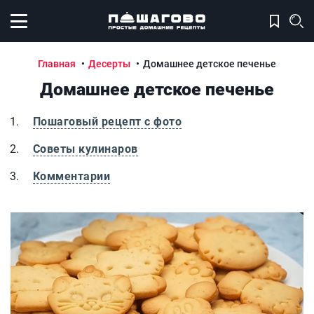
Открыть меню
Главная
Десерты
Домашнее детское печенье
Домашнее детское печенье
Пошаговый рецепт с фото
Советы кулинаров
Комментарии
Домашнее детское печенье
Д