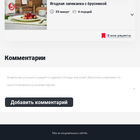
приготовить и без неё. На обычной сковороде....
Ягодная запеканка с брусникой
Ингредиенты:
55
минут
6
порций
Яйцо куриное, Сахар, Мука пшеничная высш. сорта, Масло
сливочное, Молоко, Ванильный сахар
Ягодная запеканка с брусникой — это интересный вариант
В мои рецепты
традиционной творожной запеканки: нежная начинка
смешивается с кукурузными хлопьями и брусникой. Благодаря
добавлению хлопьев у нее получается очень необычный разрез, а
вкрапление ягод придает готовому блюду очень аппетитный вид.
Комментарии
Блюдо получается вкусным и оригинальным. Подавайте...
Ингредиенты:
Яйцо куриное, Творог, Кукурузные хлопья, Брусника, Лимонная
Оставить комментарий
цедра, Сахар, Масло сливочное, Масло растительное
Добавить комментарий
Мы в социальных сетях: