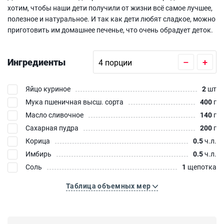
хотим, чтобы наши дети получили от жизни всё самое лучшее,
полезное и натуральное. И так как дети любят сладкое, можно
приготовить им домашнее печенье, что очень обрадует деток.
Ингредиенты
–
+
Яйцо куриное
2
шт
Мука пшеничная высш. сорта
400
г
Масло сливочное
140
г
Сахарная пудра
200
г
Корица
0.5
ч.л.
Имбирь
0.5
ч.л.
Соль
1
щепотка
Таблица объемных мер