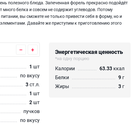
очень полезного блюда. Запеченная форель прекрасно подойдёт
т много белка и совсем не содержит углеводов. Потому
питании, вы сможете не только привести себя в форму, но и
элементами. Давайте же приступим к приготовлению этого
–
+
Энергетическая ценность
*на одну порцию
1
шт
Калории
63.33
ккал
по вкусу
Белки
9
г
3
ст.л.
Жиры
3
г
1
шт
2
шт
пучков
по вкусу