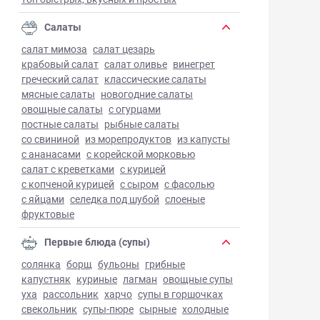
Салаты
салат мимоза
салат цезарь
крабовый салат
салат оливье
винегрет
греческий салат
классические салаты
мясные салаты
новогодние салаты
овощные салаты
с огурцами
постные салаты
рыбные салаты
со свининой
из морепродуктов
из капусты
с ананасами
с корейской морковью
салат с креветками
с курицей
с копченой курицей
с сыром
с фасолью
с яйцами
селедка под шубой
слоеные
фруктовые
Первые блюда (супы)
солянка
борщ
бульоны
грибные
капустняк
куриные
лагман
овощные супы
уха
рассольник
харчо
супы в горшочках
свекольник
супы-пюре
сырные
холодные