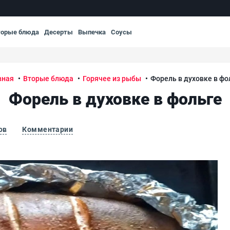
торые блюда
Десерты
Выпечка
Соусы
вная
Вторые блюда
Горячее из рыбы
Форель в духовке в фо
Форель в духовке в фольге
ов
Комментарии
Фор