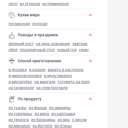
лечо
из огурцов
из помидоров
Кухни мира
грузинская
русская
Поводы и праздники
великий пост
на день рождения
завтрак
обед
праздничный стол
новый год
ужин
Способ приготовления
в духовке
в казане
варить в кастрюле
в микроволновке
в мультиварке
в мясорубке
на мангале
готовить на пару
на сковороде
на электрогриле
По продукту
из тыквы
из фарша
из свинины
из говядины
из мяса
из картошки
из творога
из баранины
из яиц
с рисом
из макарон
из йогурта
из птицы