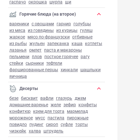
гаспачо
окрошка
шурпа
щи
Горячие блюда (на второе)
вареники
с овощами
гарнир
голубцы
из мяса
из говядины
из курицы
гуляш
жаркое
мясо по-французски
отбивные
из рыбы
жульен
запеканка
каша
котлеты
лазанья
омлет
паста и макароны
пельмени
плов
постное горячее
рагу
стейки
сырники
тефтели
фаршированные перцы
хинкали
шашлыки
яичница
Десерты
безе
бисквит
вафли
глазурь
джем
домашнее варенье
желе
зефир
конфеты
конфитюр
крем для торта
мармелад
мороженое
мусс
пастила
пирожные
повидло
пудинг
сироп
суфле
торты
чизкейк
халва
штрудель