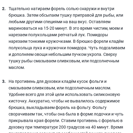
Тщательно натираем форель солью снаружи и внутри
брюшка. Затем обсыпаем тушку приправой для рыбы, или
любыми другими специями на ваш вкус. Оставляем
мариноваться на 15-20 минут. В это время чистим, моем и
нарезаем полукольцами репчатый лук. Помидоры
нарезаем тонкими кружочками. В брюшко форели кладём
полукольца лука и кружочки помидора. Чуть подсаливаем
и дополняем овощи небольшим пучком укропа. Сверху
тушку рыбы смазываем оливковым, или подсолнечным
маслом.
На противень для духовки кладём кусок фольги и
смазываем оливковым, или подсолнечным маслом.
Удобнее всего для этой цели использовать силиконовую
кисточку. Аккуратно, чтобы не вывалилось содержимое
брюшка, выкладываем форель на фольгу. Фольгу
сворачиваем так, чтобы она была в форме лодочки и чуть
прикрывала края форели. Ставим противень с форелью в
духовку при температуре 200 градусов на 40 минут. Время