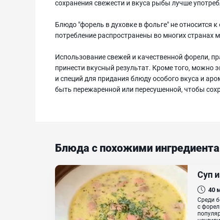
сохранения свежести и вкуса рыбы лучше употребл
Блюдо "форель в духовке в фольге" не относится к
потребление распространены во многих странах м
Использование свежей и качественной форели, пр
принести вкусный результат. Кроме того, можно
и специй для придания блюду особого вкуса и аро
быть пережаренной или пересушенной, чтобы сохр
Блюда с похожими ингредиент
Суп 
40
Среди б
с форел
популяр