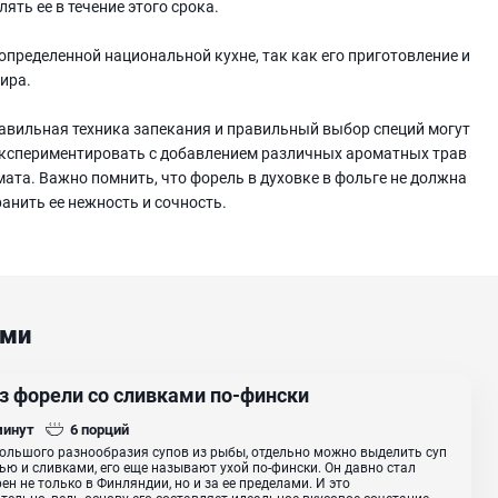
ять ее в течение этого срока.
 определенной национальной кухне, так как его приготовление и
ира.
авильная техника запекания и правильный выбор специй могут
 экспериментировать с добавлением различных ароматных трав
мата. Важно помнить, что форель в духовке в фольге не должна
анить ее нежность и сочность.
ами
из форели со сливками по-фински
минут
6
порций
ольшого разнообразия супов из рыбы, отдельно можно выделить суп
ью и сливками, его еще называют ухой по-фински. Он давно стал
ен не только в Финляндии, но и за ее пределами. И это