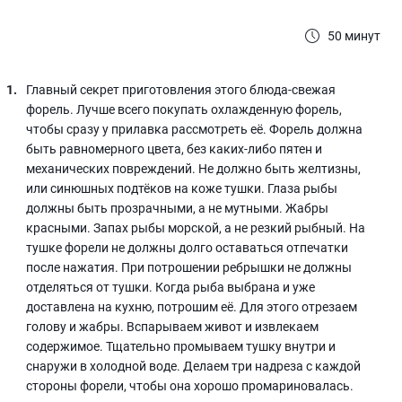
50 минут
Главный секрет приготовления этого блюда-свежая
форель. Лучше всего покупать охлажденную форель,
чтобы сразу у прилавка рассмотреть её. Форель должна
быть равномерного цвета, без каких-либо пятен и
механических повреждений. Не должно быть желтизны,
или синюшных подтёков на коже тушки. Глаза рыбы
должны быть прозрачными, а не мутными. Жабры
красными. Запах рыбы морской, а не резкий рыбный. На
тушке форели не должны долго оставаться отпечатки
после нажатия. При потрошении ребрышки не должны
отделяться от тушки. Когда рыба выбрана и уже
доставлена на кухню, потрошим её. Для этого отрезаем
голову и жабры. Вспарываем живот и извлекаем
содержимое. Тщательно промываем тушку внутри и
снаружи в холодной воде. Делаем три надреза с каждой
стороны форели, чтобы она хорошо промариновалась.