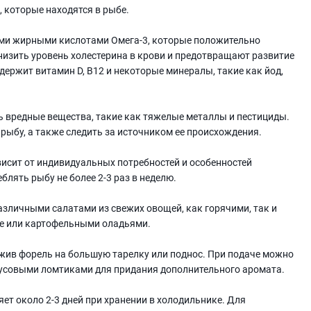
 которые находятся в рыбе.
и жирными кислотами Омега-3, которые положительно
снизить уровень холестерина в крови и предотвращают развитие
держит витамин D, B12 и некоторые минералы, такие как йод,
ь вредные вещества, такие как тяжелые металлы и пестициды.
ыбу, а также следить за источником ее происхождения.
висит от индивидуальных потребностей и особенностей
блять рыбу не более 2-3 раз в неделю.
различными салатами из свежих овощей, как горячими, так и
ре или картофельными оладьями.
ожив форель на большую тарелку или поднос. При подаче можно
русовыми ломтиками для придания дополнительного аромата.
яет около 2-3 дней при хранении в холодильнике. Для