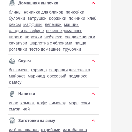
Домашняя выпечка
блины
начинка для блинов
панкейки
булочки
ватрушки
коржики
пончики
хлеб
кексы
маффины
лепешки
манник
оладьи на кефире
печенье домашнее
пироги
пирожки
чебуреки
сладкие пироги
хачапури
шарлотка с яблоками
пицца
рогалики
тесто домашнее
трубочки
Соусы
бешамель
горчица
заправки для салата
майонез
маринад
ореховый
подливка
к мясу
Напитки
квас
компот
кофе
лимонад
морс
соки
смузи
чай
Заготовки на зиму
из баклажанов
с грибами
из кабачков