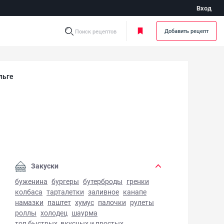
Вход
Добавить рецепт
Поиск рецептов
льге
ель в духовке в фольге - фото готового блюда
Закуски
буженина
бургеры
бутерброды
гренки
колбаса
тарталетки
заливное
канапе
намазки
паштет
хумус
палочки
рулеты
роллы
холодец
шаурма
топ быстрых, вкусных и простых