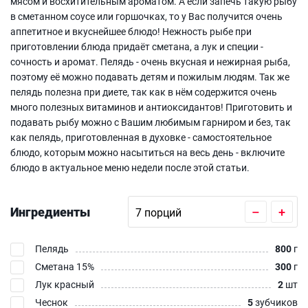
мясом и восхитительным ароматом. А если запечь такую рыбу
в сметанном соусе или горшочках, то у Вас получится очень
аппетитное и вкуснейшее блюдо! Нежность рыбе при
приготовлении блюда придаёт сметана, а лук и специи -
сочность и аромат. Пелядь - очень вкусная и нежирная рыба,
поэтому её можно подавать детям и пожилым людям. Так же
пелядь полезна при диете, так как в нём содержится очень
много полезных витаминов и антиоксидантов! Приготовить и
подавать рыбу можно с Вашим любимым гарниром и без, так
как пелядь, приготовленная в духовке - самостоятельное
блюдо, которым можно насытиться на весь день - включите
блюдо в актуальное меню недели после этой статьи.
Ингредиенты
–
+
Пелядь
800
г
Сметана 15%
300
г
Лук красный
2
шт
Чеснок
5
зубчиков