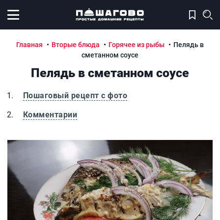
Открыть меню
Главная
Вторые блюда
Горячее из рыбы
Пелядь в
сметанном соусе
Пелядь в сметанном соусе
Пошаговый рецепт с фото
Комментарии
Пелядь в сметанном соусе
П