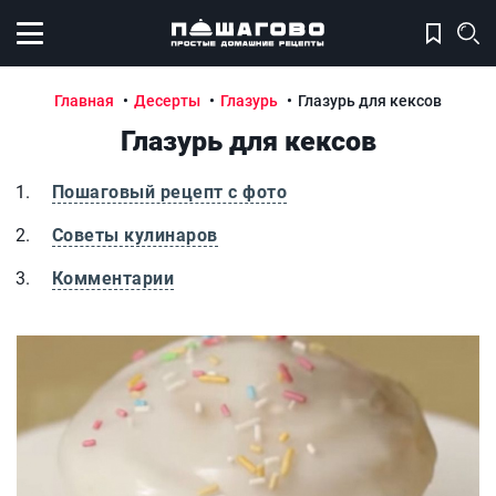
Открыть меню
Главная
Десерты
Глазурь
Глазурь для кексов
Глазурь для кексов
Пошаговый рецепт с фото
Советы кулинаров
Комментарии
Глазурь для кексов
Г