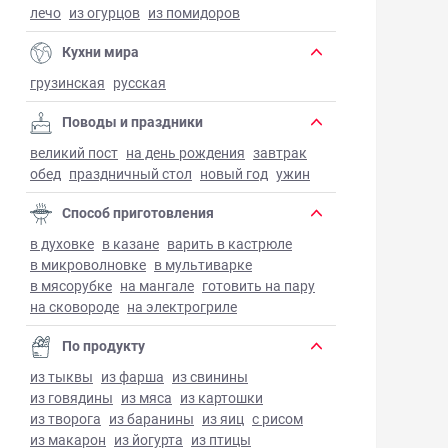
лечо
из огурцов
из помидоров
Кухни мира
грузинская
русская
Поводы и праздники
великий пост
на день рождения
завтрак
обед
праздничный стол
новый год
ужин
Способ приготовления
в духовке
в казане
варить в кастрюле
в микроволновке
в мультиварке
в мясорубке
на мангале
готовить на пару
на сковороде
на электрогриле
По продукту
из тыквы
из фарша
из свинины
из говядины
из мяса
из картошки
из творога
из баранины
из яиц
с рисом
из макарон
из йогурта
из птицы