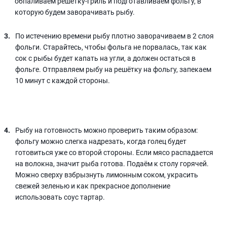
обпаливаем решётку-гриль и подготавливаем фольгу, в
которую будем заворачивать рыбу.
По истечению времени рыбу плотно заворачиваем в 2 слоя
фольги. Старайтесь, чтобы фольга не порвалась, так как
сок с рыбы будет капать на угли, а должен остаться в
фольге. Отправляем рыбу на решётку на фольгу, запекаем
10 минут с каждой стороны.
Рыбу на готовность можно проверить таким образом:
фольгу можно слегка надрезать, когда голец будет
готовиться уже со второй стороны. Если мясо распадается
на волокна, значит рыба готова. Подаём к столу горячей.
Можно сверху взбрызнуть лимонным соком, украсить
свежей зеленью и как прекрасное дополнение
использовать соус тартар.