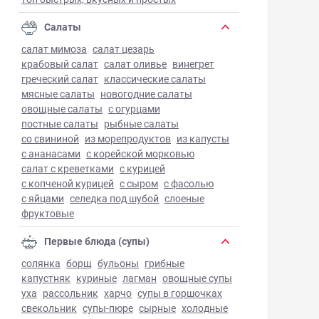
Салаты
салат мимоза
салат цезарь
крабовый салат
салат оливье
винегрет
греческий салат
классические салаты
мясные салаты
новогодние салаты
овощные салаты
с огурцами
постные салаты
рыбные салаты
со свининой
из морепродуктов
из капусты
с ананасами
с корейской морковью
салат с креветками
с курицей
с копченой курицей
с сыром
с фасолью
с яйцами
селедка под шубой
слоеные
фруктовые
Первые блюда (супы)
солянка
борщ
бульоны
грибные
капустняк
куриные
лагман
овощные супы
уха
рассольник
харчо
супы в горшочках
свекольник
супы-пюре
сырные
холодные