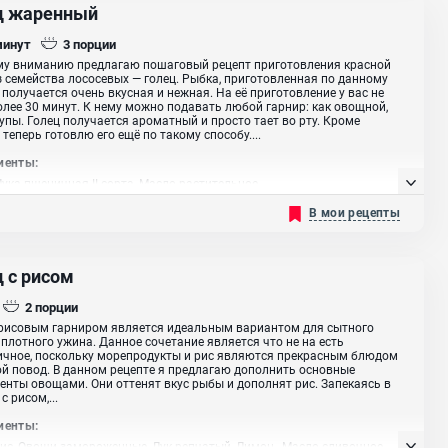
ц жаренный
минут
3
порции
му вниманию предлагаю пошаговый рецепт приготовления красной
 семейства лососевых — голец. Рыбка, приготовленная по данному
 получается очень вкусная и нежная. На её приготовление у вас не
олее 30 минут. К нему можно подавать любой гарнир: как овощной,
рупы. Голец получается ароматный и просто тает во рту. Кроме
 теперь готовлю его ещё по такому способу....
иенты:
Мука пшеничная II сорта, Масло растительное
В мои рецепты
ц с рисом
2
порции
рисовым гарниром является идеальным вариантом для сытного
 плотного ужина. Данное сочетание является что не на есть
чное, поскольку морепродукты и рис являются прекрасным блюдом
й повод. В данном рецепте я предлагаю дополнить основные
енты овощами. Они оттенят вкус рыбы и дополнят рис. Запекаясь в
с рисом,...
иенты:
Рис, Овощи замороженные, Лук репчатый, Лимон , Масло сливочное,