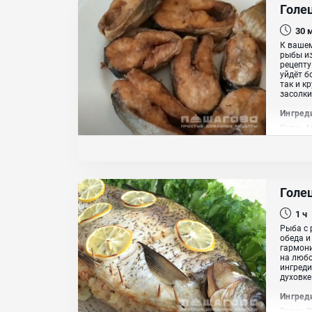
Голе
30
К ваше
рыбы из
рецепту
уйдёт б
так и к
засолки
Ингред
Голец, 
Голе
1 ч
Рыба с 
обеда и
гармони
на любо
ингреди
духовке 
Ингред
Голец, 