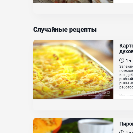
Масло 
Случайные рецепты
Карт
духо
1 ч
Запекан
помощью
или доб
рыбный 
рыбы н
работос
Ингред
Яйцо ку
Пиро
1 ч