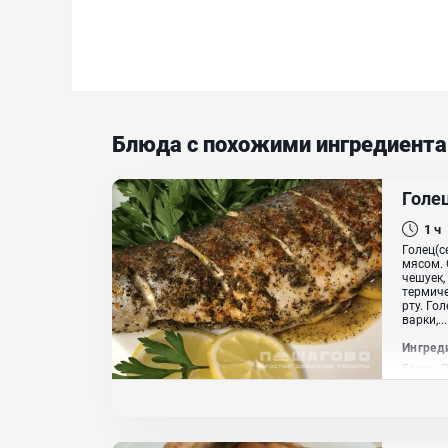
Блюда с похожими ингредиент
Голец
1 ч
Голец(с
мясом. 
чешуек,
термиче
рту. Го
варки,...
Ингред
Голец, 
растит