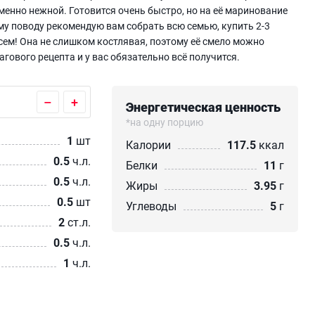
менно нежной. Готовится очень быстро, но на её маринование
му поводу рекомендую вам собрать всю семью, купить 2-3
сем! Она не слишком костлявая, поэтому её смело можно
ового рецепта и у вас обязательно всё получится.
–
+
Энергетическая ценность
*на одну порцию
1
шт
Калории
117.5
ккал
0.5
ч.л.
Белки
11
г
0.5
ч.л.
Жиры
3.95
г
0.5
шт
Углеводы
5
г
2
ст.л.
0.5
ч.л.
1
ч.л.