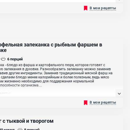
растительное
В мои рецепты
офельная запеканка с рыбным фаршем в
вке
6
порций
ка - блюдо из фарша и картофельного пюре, которое готовят с
 запекания в духовке. Разнообразить запеканку можно заменив
авив другие ингредиенты. Заменив традиционный мясной фарш на
сделаем блюдо менее калорийным и более полезным, ведь мясо
ам жизненно необходимо для поддержания нормальной
пособности организма....
иенты:
риное, Картофель, Рыбный фарш, Лук репчатый, Морковь , Чеснок
В мои рецепты
г с тыквой и творогом
 40
минут
8
порций