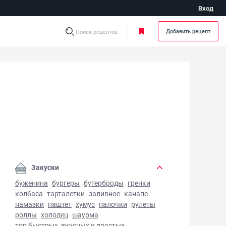
Вход
Добавить рецепт
Поиск рецептов
ец на углях - фото готового блюда
Закуски
буженина
бургеры
бутерброды
гренки
колбаса
тарталетки
заливное
канапе
намазки
паштет
хумус
палочки
рулеты
роллы
холодец
шаурма
топ быстрых, вкусных и простых