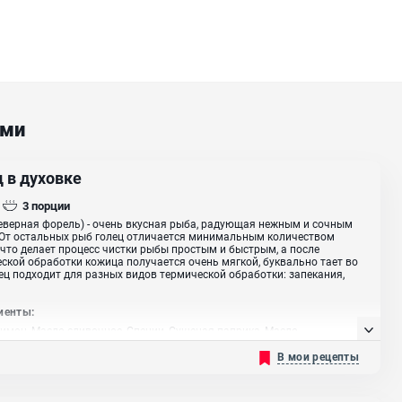
ами
 в духовке
3
порции
еверная форель) - очень вкусная рыба, радующая нежным и сочным
От остальных рыб голец отличается минимальным количеством
 что делает процесс чистки рыбы простым и быстрым, а после
ской обработки кожица получается очень мягкой, буквально тает во
лец подходит для разных видов термической обработки: запекания,
иенты:
Лимон, Масло сливочное, Специи, Сушеная паприка, Масло
ельное
В мои рецепты