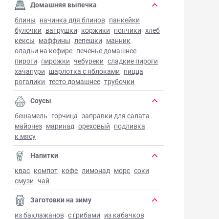
Домашняя выпечка
блины
начинка для блинов
панкейки
булочки
ватрушки
коржики
пончики
хлеб
кексы
маффины
лепешки
манник
оладьи на кефире
печенье домашнее
пироги
пирожки
чебуреки
сладкие пироги
хачапури
шарлотка с яблоками
пицца
рогалики
тесто домашнее
трубочки
Соусы
бешамель
горчица
заправки для салата
майонез
маринад
ореховый
подливка
к мясу
Напитки
квас
компот
кофе
лимонад
морс
соки
смузи
чай
Заготовки на зиму
из баклажанов
с грибами
из кабачков