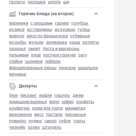
гаспачо
окрошка
шурпа
щи
Горячие блюда (на второе)
вареники
с овощами
гарнир
голубцы
из мяса
из говядины
из курицы
гуляш
жаркое
мясо по-французски
отбивные
из рыбы
жульен
запеканка
каша
котлеты
лазанья
омлет
паста и макароны
пельмени
плов
постное горячее
рагу
стейки
сырники
тефтели
фаршированные перцы
хинкали
шашлыки
яичница
Десерты
безе
бисквит
вафли
глазурь
джем
домашнее варенье
желе
зефир
конфеты
конфитюр
крем для торта
мармелад
мороженое
мусс
пастила
пирожные
повидло
пудинг
сироп
суфле
торты
чизкейк
халва
штрудель