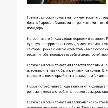
Гречка с мясом и томатами по-купечески - это тр
богатый аромат. Главными ингредиентами этого б
помидоры.
История этого блюда уходит корнями в древнюю Р
культур на территории России, а мясо и томаты с
сектора. Гречка с мясом и томатами была особенно
рецепт, чтобы порадовать себя и своих гостей э
Гречка с мясом и томатами является полезным бл
источник клетчатки, белка, витаминов группы В, 
железом, а помидоры богаты витамином C и анти
Норма потребления блюда зависит от индивидуаль
рекомендуется употреблять порцию размером око
Гречка с мясом и томатами великолепно сочетает
огурцами или солеными грибами. Также можно до