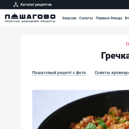
Каталог рецептов
Закуски
Салаты
Первые блюда
В
Г
Гречк
Пошаговый рецепт с фото
Советы кулинар
Гречка с мясом и томатами по-купечески