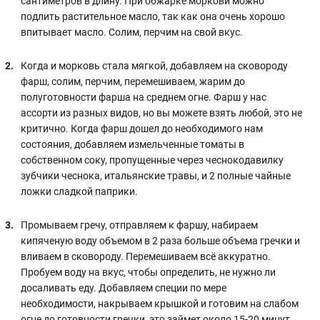
сантиметров в длину. При обжарке моркови можно
подлить растительное масло, так как она очень хорошо
впитывает масло. Солим, перчим на свой вкус.
Когда и морковь стала мягкой, добавляем на сковороду
фарш, солим, перчим, перемешиваем, жарим до
полуготовности фарша на среднем огне. Фарш у нас
ассорти из разных видов, но вы можете взять любой, это не
критично. Когда фарш дошел до необходимого нам
состояния, добавляем измельченные томаты в
собственном соку, пропущенные через чеснокодавилку
зубчики чеснока, итальянские травы, и 2 полные чайные
ложки сладкой паприки.
Промываем гречу, отправляем к фаршу, набираем
кипяченую воду объемом в 2 раза больше объема гречки и
вливаем в сковороду. Перемешиваем всё аккуратно.
Пробуем воду на вкус, чтобы определить, не нужно ли
досаливать еду. Добавляем специи по мере
необходимости, накрываем крышкой и готовим на слабом
огне до готовности гречки, это займет около 15-20 минут.