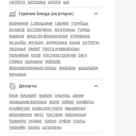
гаспачо
окрошка
шурпа
щи
Горячие блюда (на второе)
вареники
с овощами
гарнир
голубцы
из мяса
из говядины
из курицы
гуляш
жаркое
мясо по-французски
отбивные
из рыбы
жульен
запеканка
каша
котлеты
лазанья
омлет
паста и макароны
пельмени
плов
постное горячее
рагу
стейки
сырники
тефтели
фаршированные перцы
хинкали
шашлыки
яичница
Десерты
безе
бисквит
вафли
глазурь
джем
домашнее варенье
желе
зефир
конфеты
конфитюр
крем для торта
мармелад
мороженое
мусс
пастила
пирожные
повидло
пудинг
сироп
суфле
торты
чизкейк
халва
штрудель