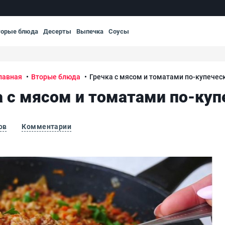
торые блюда
Десерты
Выпечка
Соусы
лавная
Вторые блюда
Гречка с мясом и томатами по-купечес
а с мясом и томатами по-куп
ов
Комментарии
Гре