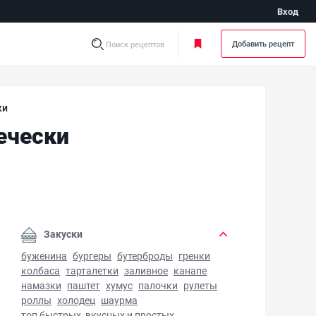
Вход
Добавить рецепт
Поиск рецептов
ки
ечески
чка с мясом и томатами по-купечески - фото готового блю
Закуски
буженина
бургеры
бутерброды
гренки
колбаса
тарталетки
заливное
канапе
намазки
паштет
хумус
палочки
рулеты
роллы
холодец
шаурма
топ быстрых, вкусных и простых