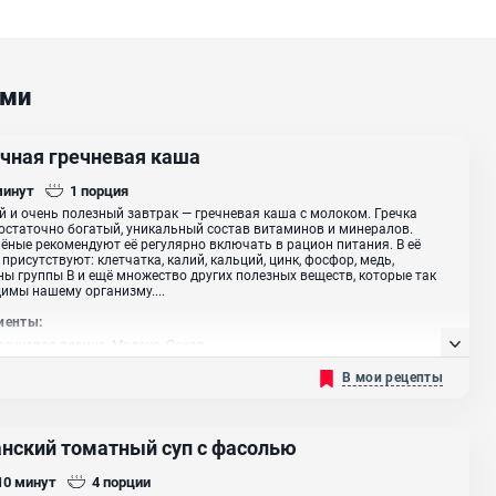
ами
чная гречневая каша
минут
1
порция
 и очень полезный завтрак — гречневая каша с молоком. Гречка
остаточно богатый, уникальный состав витаминов и минералов.
ёные рекомендуют её регулярно включать в рацион питания. В её
 присутствуют: клетчатка, калий, кальций, цинк, фосфор, медь,
ы группы В и ещё множество других полезных веществ, которые так
имы нашему организму....
иенты:
речневая ядрица, Молоко, Сахар
В мои рецепты
анский томатный суп с фасолью
 10
минут
4
порции