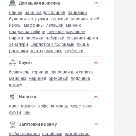
Домашняя выпечка
блины
начинка для блинов
панкейки
булочки
ватрушки
коржики
пончики
хлеб
кексы
маффины
лепешки
манник
оладьи на кефире
печенье домашнее
пироги
пирожки
чебуреки
сладкие пироги
хачапури
шарлотка с яблоками
пицца
рогалики
тесто домашнее
трубочки
Соусы
бешамель
горчица
заправки для салата
майонез
маринад
ореховый
подливка
к мясу
Напитки
квас
компот
кофе
лимонад
морс
соки
смузи
чай
Заготовки на зиму
из баклажанов
с грибами
из кабачков