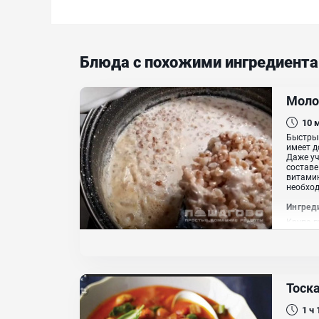
Блюда с похожими ингредиент
Моло
10
Быстрый
имеет д
Даже уч
составе
витамин
необход
Ингред
Крупа г
Тоск
1 ч