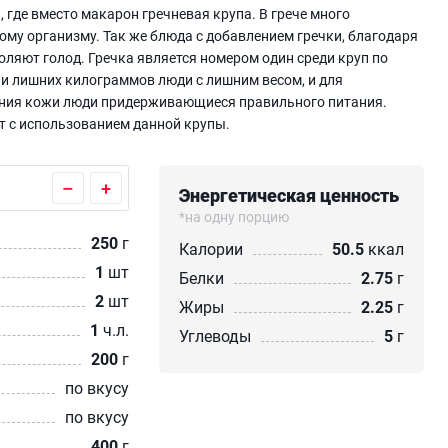
 где вместо макарон гречневая крупа. В грече много
му организму. Так же блюда с добавлением гречки, благодаря
оляют голод. Гречка является номером один среди круп по
ии лишних килограммов люди с лишним весом, и для
яния кожи люди придерживающиеся правильного питания.
ет с использованием данной крупы.
–
+
Энергетическая ценность
*на одну порцию
250
г
Калории
50.5
ккал
1
шт
Белки
2.75
г
2
шт
Жиры
2.25
г
1
ч.л.
Углеводы
5
г
200
г
по вкусу
по вкусу
400
г