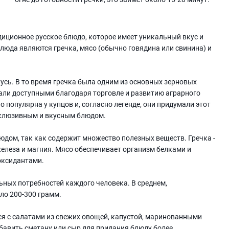
адиционное русское блюдо, которое имеет уникальный вкус и
люда являются гречка, мясо (обычно говядина или свинина) и
усь. В то время гречка была одним из основных зерновых
тали доступными благодаря торговле и развитию аграрного
 популярна у купцов и, согласно легенде, они придумали этот
ксклюзивным и вкусным блюдом.
юдом, так как содержит множество полезных веществ. Гречка -
железа и магния. Мясо обеспечивает организм белками и
оксидантами.
ных потребностей каждого человека. В среднем,
ло 200-300 грамм.
ся с салатами из свежих овощей, капустой, маринованными
бавить сметану или сыр для придания блюду более