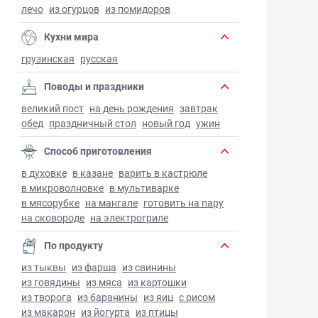
лечо
из огурцов
из помидоров
Кухни мира
грузинская
русская
Поводы и праздники
великий пост
на день рождения
завтрак
обед
праздничный стол
новый год
ужин
Способ приготовления
в духовке
в казане
варить в кастрюле
в микроволновке
в мультиварке
в мясорубке
на мангале
готовить на пару
на сковороде
на электрогриле
По продукту
из тыквы
из фарша
из свинины
из говядины
из мяса
из картошки
из творога
из баранины
из яиц
с рисом
из макарон
из йогурта
из птицы