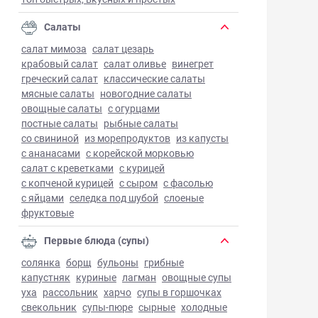
Салаты
салат мимоза
салат цезарь
крабовый салат
салат оливье
винегрет
греческий салат
классические салаты
мясные салаты
новогодние салаты
овощные салаты
с огурцами
постные салаты
рыбные салаты
со свининой
из морепродуктов
из капусты
с ананасами
с корейской морковью
салат с креветками
с курицей
с копченой курицей
с сыром
с фасолью
с яйцами
селедка под шубой
слоеные
фруктовые
Первые блюда (супы)
солянка
борщ
бульоны
грибные
капустняк
куриные
лагман
овощные супы
уха
рассольник
харчо
супы в горшочках
свекольник
супы-пюре
сырные
холодные