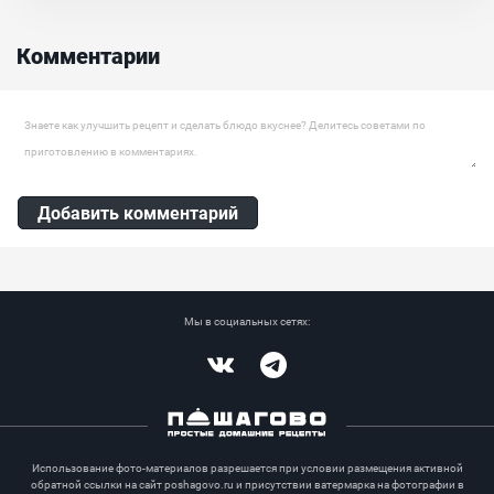
ингредиентов. Готовится очень быстро, особенно с тушёнкой. Но
даже с тушёнкой он получается очень ароматным. Обязательно
приготовьте, ведь это ещё и бюджетный вариант....
Комментарии
Ингредиенты:
Картофель, Капуста белокочанная, Морковь , Лук репчатый,
Тушенка мясная (консервированная), Специи, Томатная паста,
Оставить комментарий
Масло растительное
Добавить комментарий
Мы в социальных сетях:
Vkontakte
Telegram
Использование фото-материалов разрешается при условии размещения активной
обратной ссылки на сайт poshagovo.ru и присутствии ватермарка на фотографии в