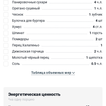
Панировочные сухари
4
ч.л.
Орегано сушеный
1
ч.л.
Чеснок
1
зубчик
Булочка для бургера
4
шт
Хумус
4
ст.л.
Шпинат
1
горсть
Помидоры
2
шт
Перец Халапеньо
1
Дижонская горчица
2
ч.л.
Молотый чёрный перец
1
щепотка
Соль
0.5
ч.л.
Таблица объемных мер
Энергетическая ценность
*на одну порцию