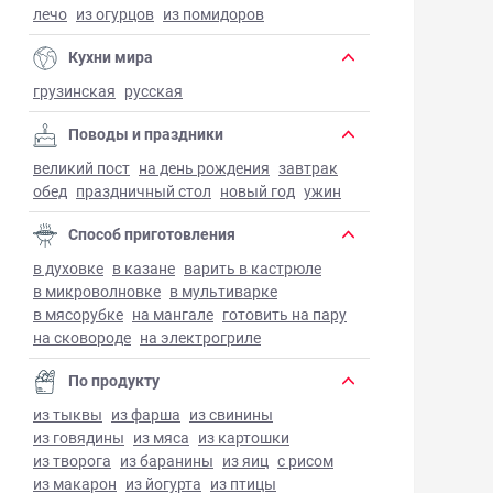
лечо
из огурцов
из помидоров
Кухни мира
грузинская
русская
Поводы и праздники
великий пост
на день рождения
завтрак
обед
праздничный стол
новый год
ужин
Способ приготовления
в духовке
в казане
варить в кастрюле
в микроволновке
в мультиварке
в мясорубке
на мангале
готовить на пару
на сковороде
на электрогриле
По продукту
из тыквы
из фарша
из свинины
из говядины
из мяса
из картошки
из творога
из баранины
из яиц
с рисом
из макарон
из йогурта
из птицы