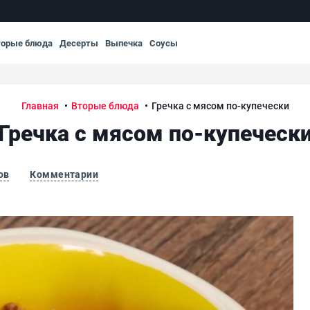
торые блюда
Десерты
Выпечка
Соусы
Главная
Вторые блюда
Гречка с мясом по-купечески
Гречка с мясом по-купеческ
ов
Комментарии
Гре