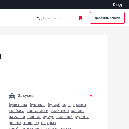
Вход
Добавить рецепт
Поиск рецептов
и
чка с мясом по-купечески - фото готового блюда
Закуски
буженина
бургеры
бутерброды
гренки
колбаса
тарталетки
заливное
канапе
намазки
паштет
хумус
палочки
рулеты
роллы
холодец
шаурма
топ быстрых, вкусных и простых