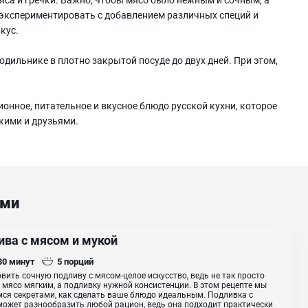
 экспериментировать с добавлением различных специй и
кус.
одильнике в плотно закрытой посуде до двух дней. При этом,
ционное, питательное и вкусное блюдо русской кухни, которое
кими и друзьями.
ами
ива с мясом и мукой
 30
минут
5
порций
вить сочную подливу с мясом-целое искусство, ведь не так просто
 мясо мягким, а подливку нужной консистенции. В этом рецепте мы
ся секретами, как сделать ваше блюдо идеальным. Подливка с
ожет разнообразить любой рацион, ведь она подходит практически