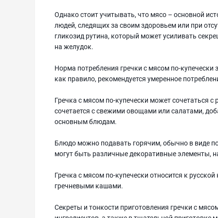
Однако стоит учитывать, что мясо – основной ист
людей, следящих за своим здоровьем или при отс
гликозид рутина, который может усиливать секре
на желудок.
Норма потребления гречки с мясом по-купечески 
как правило, рекомендуется умеренное потреблен
Гречка с мясом по-купечески может сочетаться с
сочетается с свежими овощами или салатами, доба
основным блюдам.
Блюдо можно подавать горячим, обычно в виде пор
могут быть различные декоративные элементы, на
Гречка с мясом по-купечески относится к русско
гречневыми кашами.
Секреты и тонкости приготовления гречки с мясо
ингредиентов, а также в тщательной приготовке м