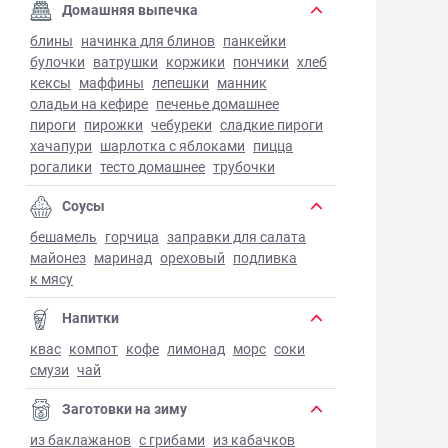
Домашняя выпечка
блины
начинка для блинов
панкейки
булочки
ватрушки
коржики
пончики
хлеб
кексы
маффины
лепешки
манник
оладьи на кефире
печенье домашнее
пироги
пирожки
чебуреки
сладкие пироги
хачапури
шарлотка с яблоками
пицца
рогалики
тесто домашнее
трубочки
Соусы
бешамель
горчица
заправки для салата
майонез
маринад
ореховый
подливка
к мясу
Напитки
квас
компот
кофе
лимонад
морс
соки
смузи
чай
Заготовки на зиму
из баклажанов
с грибами
из кабачков