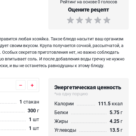
Рейтинг на основе 0 голосов
Оцените рецепт
справится любая хозяйка. Такое блюдо насытит ваш организм
ет своим вкусом. Крупа получается сочной, рассыпчатой, а
. Особых секретов приготовления нет, но важно соблюдать
шо впитывает соль. И после добавления воды гречку не нужно
ски, и вы не останетесь равнодушны к этому блюду.
–
+
Энергетическая ценность
*на одну порцию
1
стакан
Калории
111.5
ккал
300
г
Белки
5.75
г
1
шт
Жиры
4.25
г
1
шт
Углеводы
13.5
г