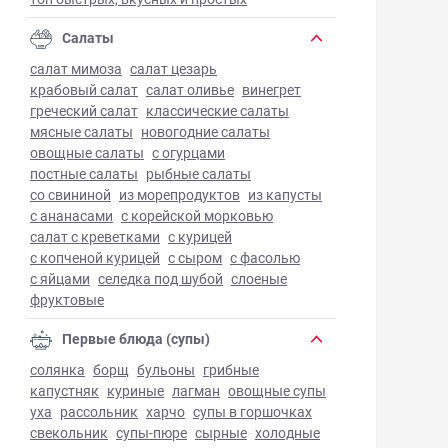
Салаты
салат мимоза
салат цезарь
крабовый салат
салат оливье
винегрет
греческий салат
классические салаты
мясные салаты
новогодние салаты
овощные салаты
с огурцами
постные салаты
рыбные салаты
со свининой
из морепродуктов
из капусты
с ананасами
с корейской морковью
салат с креветками
с курицей
с копченой курицей
с сыром
с фасолью
с яйцами
селедка под шубой
слоеные
фруктовые
Первые блюда (супы)
солянка
борщ
бульоны
грибные
капустняк
куриные
лагман
овощные супы
уха
рассольник
харчо
супы в горшочках
свекольник
супы-пюре
сырные
холодные