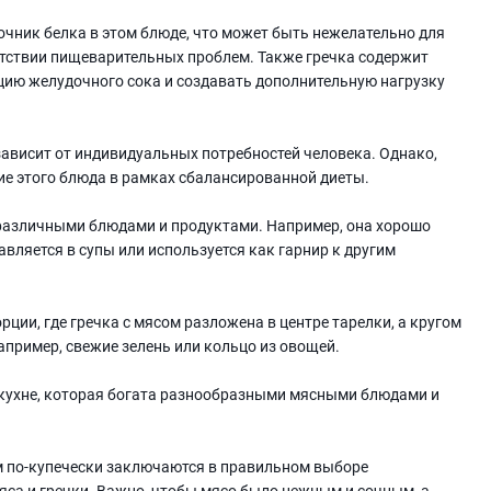
очник белка в этом блюде, что может быть нежелательно для
утствии пищеварительных проблем. Также гречка содержит
цию желудочного сока и создавать дополнительную нагрузку
зависит от индивидуальных потребностей человека. Однако,
ие этого блюда в рамках сбалансированной диеты.
 различными блюдами и продуктами. Например, она хорошо
вляется в супы или используется как гарнир к другим
ции, где гречка с мясом разложена в центре тарелки, а кругом
пример, свежие зелень или кольцо из овощей.
й кухне, которая богата разнообразными мясными блюдами и
м по-купечески заключаются в правильном выборе
яса и гречки. Важно, чтобы мясо было нежным и сочным, а