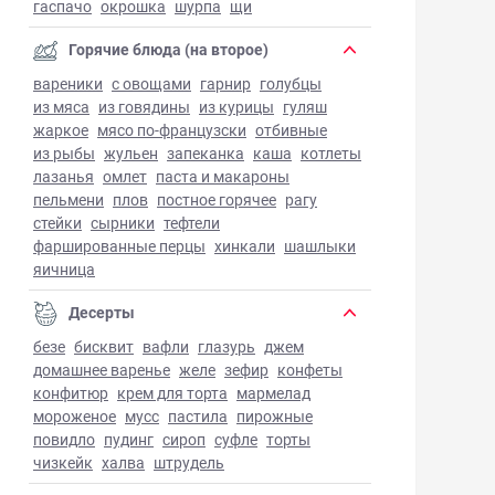
гаспачо
окрошка
шурпа
щи
Горячие блюда (на второе)
вареники
с овощами
гарнир
голубцы
из мяса
из говядины
из курицы
гуляш
жаркое
мясо по-французски
отбивные
из рыбы
жульен
запеканка
каша
котлеты
лазанья
омлет
паста и макароны
пельмени
плов
постное горячее
рагу
стейки
сырники
тефтели
фаршированные перцы
хинкали
шашлыки
яичница
Десерты
безе
бисквит
вафли
глазурь
джем
домашнее варенье
желе
зефир
конфеты
конфитюр
крем для торта
мармелад
мороженое
мусс
пастила
пирожные
повидло
пудинг
сироп
суфле
торты
чизкейк
халва
штрудель