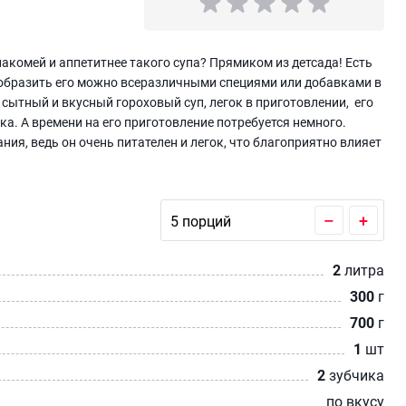
лакомей и аппетитнее такого супа? Прямиком из детсада! Есть
ообразить его можно всеразличными специями или добавками в
сытный и вкусный гороховый суп, легок в приготовлении, его
а. А времени на его приготовление потребуется немного.
ния, ведь он очень питателен и легок, что благоприятно влияет
–
+
2
литра
300
г
700
г
1
шт
2
зубчика
по вкусу