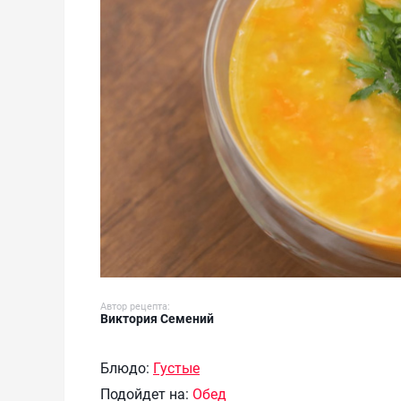
Автор рецепта:
Виктория Семений
Блюдо:
Густые
Подойдет на:
Обед