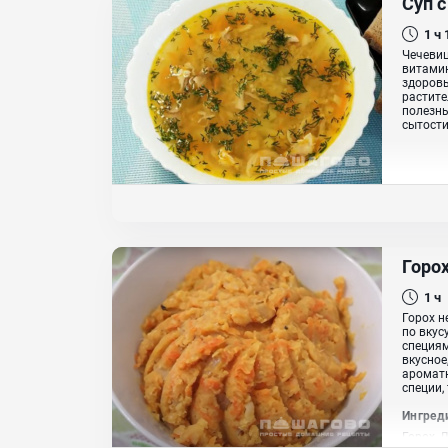
Суп 
1 ч
Чечевиц
витамин
здоровь
растите
полезны
сытости.
Горо
1 ч
Горох н
по вкус
специям
вкусное
ароматн
специи,
Ингред
Горох, 