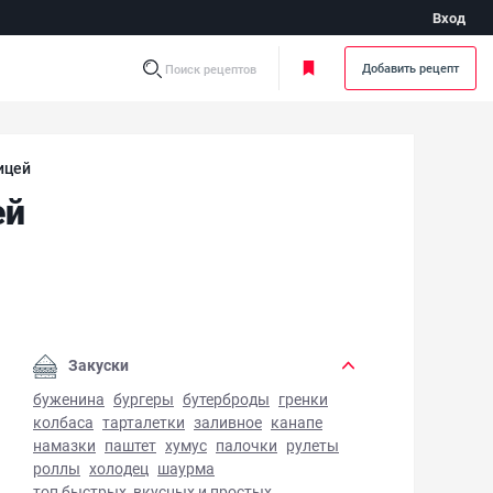
Вход
Добавить рецепт
Поиск рецептов
ицей
ей
той гороховый суп с курицей - фото готового блюда
Закуски
буженина
бургеры
бутерброды
гренки
колбаса
тарталетки
заливное
канапе
намазки
паштет
хумус
палочки
рулеты
роллы
холодец
шаурма
топ быстрых, вкусных и простых