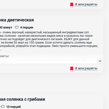
В мои рецепты
нка диетическая
 30
минут
4
порции
 - очень вкусный, наваристый, насыщенный ингредиентами суп.
а солянки - наличие нескольких видов мяса и казалось бы такое
очно не подойдет для диетического питания. КБЖУ для данной
 не более 50 ккал на 100 грамм. Если хотите сделать солянку еще
алорийной, убирайте этап поджарки. Либо просто уменьшите порцию,
..
иенты:
 окорочка, Копченная куриная грудка, Ветчина, Морковь , Лук
й, Фасоль красная, Томатная паста, Томатный сок, Петрушка (зелень),
В мои рецепты
оливковое
ная солянка с грибами
10
порций