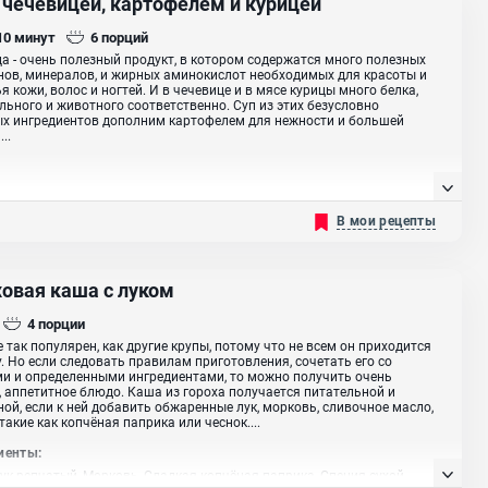
с чечевицей, картофелем и курицей
 10
минут
6
порций
а - очень полезный продукт, в котором содержатся много полезных
ов, минералов, и жирных аминокислот необходимых для красоты и
я кожи, волос и ногтей. И в чечевице и в мясе курицы много белка,
льного и животного соответственно. Суп из этих безусловно
х ингредиентов дополним картофелем для нежности и большей
..
В мои рецепты
ховая каша с луком
4
порции
е так популярен, как другие крупы, потому что не всем он приходится
у. Но если следовать правилам приготовления, сочетать его со
и и определенными ингредиентами, то можно получить очень
, аппетитное блюдо. Каша из гороха получается питательной и
ой, если к ней добавить обжаренные лук, морковь, сливочное масло,
 такие как копчёная паприка или чеснок....
иенты:
Лук репчатый, Морковь, Сладкая копчёная паприка, Специя сухой