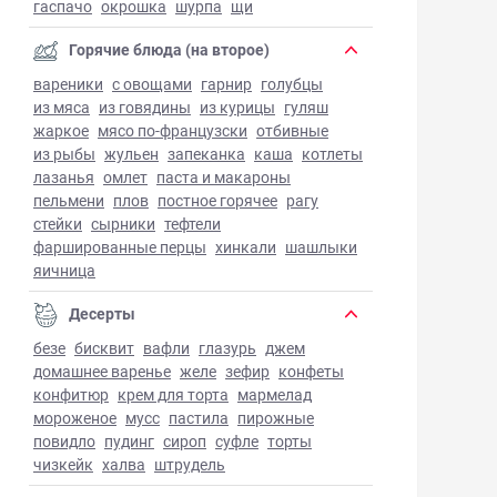
гаспачо
окрошка
шурпа
щи
Горячие блюда (на второе)
вареники
с овощами
гарнир
голубцы
из мяса
из говядины
из курицы
гуляш
жаркое
мясо по-французски
отбивные
из рыбы
жульен
запеканка
каша
котлеты
лазанья
омлет
паста и макароны
пельмени
плов
постное горячее
рагу
стейки
сырники
тефтели
фаршированные перцы
хинкали
шашлыки
яичница
Десерты
безе
бисквит
вафли
глазурь
джем
домашнее варенье
желе
зефир
конфеты
конфитюр
крем для торта
мармелад
мороженое
мусс
пастила
пирожные
повидло
пудинг
сироп
суфле
торты
чизкейк
халва
штрудель