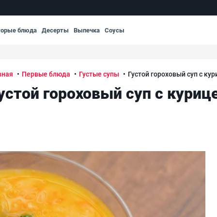
торые блюда
Десерты
Выпечка
Соусы
вная
Первые блюда
Густые супы
Густой гороховый суп с кур
устой гороховый суп с куриц
Гус