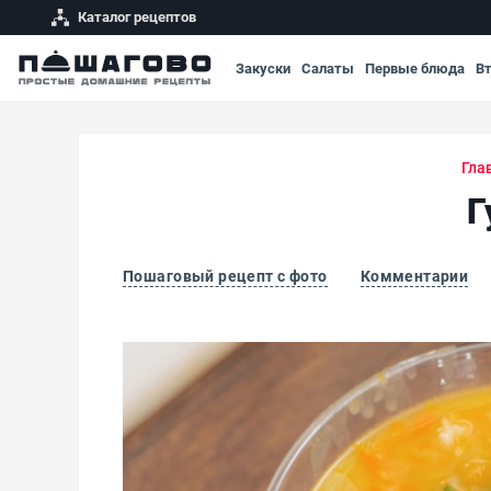
Каталог рецептов
Закуски
Салаты
Первые блюда
В
Гла
Г
Пошаговый рецепт с фото
Комментарии
Густой гороховый суп с курицей