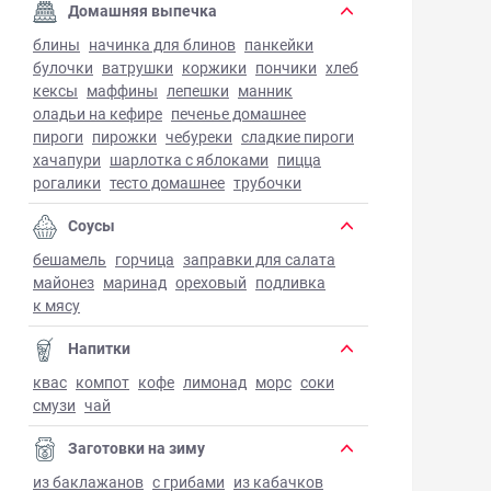
Домашняя выпечка
блины
начинка для блинов
панкейки
булочки
ватрушки
коржики
пончики
хлеб
кексы
маффины
лепешки
манник
оладьи на кефире
печенье домашнее
пироги
пирожки
чебуреки
сладкие пироги
хачапури
шарлотка с яблоками
пицца
рогалики
тесто домашнее
трубочки
Соусы
бешамель
горчица
заправки для салата
майонез
маринад
ореховый
подливка
к мясу
Напитки
квас
компот
кофе
лимонад
морс
соки
смузи
чай
Заготовки на зиму
из баклажанов
с грибами
из кабачков