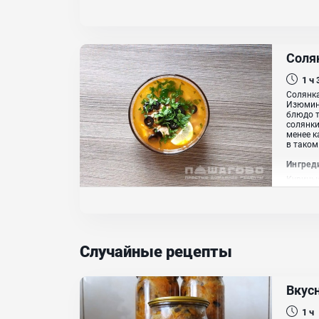
чеснок
Соля
1 ч
Солянка
Изюминк
блюдо т
солянки
менее к
в таком.
Ингред
Куриные
репчаты
Масло 
Случайные рецепты
Вкус
1 ч