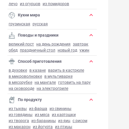
лечо
из огурцов
из помидоров
Кухни мира
грузинская
русская
Поводы и праздники
великий пост
на день рождения
завтрак
обед
праздничный стол
новый год
ужин
Способ приготовления
в духовке
в казане
варить в кастрюле
в микроволновке
в мультиварке
в мясорубке
на мангале
готовить на пару
на сковороде
на электрогриле
По продукту
из тыквы
из фарша
из свинины
из говядины
из мяса
из картошки
из творога
из баранины
из яиц
с рисом
из макарон
из йогурта
из птицы