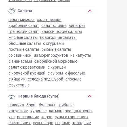
Салаты
салат мимоза
салат цезарь
крабовый салат
салат оливье
винегрет
греческий салат
классические салаты
мясные салаты
новогодние салаты
овощные салаты
с огурцами
постные салаты
рыбные салаты
со свининой
из морепродуктов
из капусты
с ананасами
с корейской морковью
салат с креветками
с курицей
с копченой курицей
с сыром
с фасолью
с яйцами
селедка под шубой
слоеные
фруктовые
Первые блюда (супы)
солянка
борщ
бульоны
грибные
капустняк
куриные
лагман
овощные супы
уха
рассольник
харчо
супы в горшочках
свекольник
супы-пюре
сырные
холодные