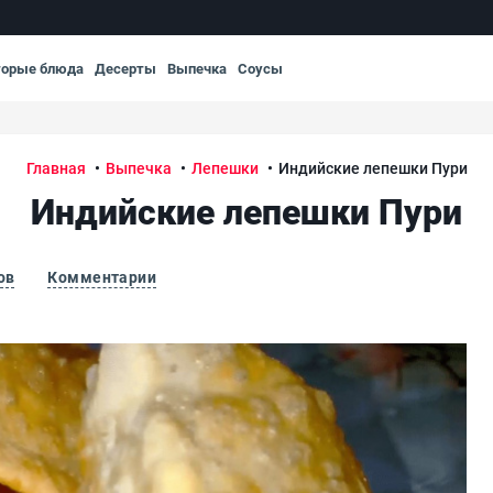
торые блюда
Десерты
Выпечка
Соусы
Главная
Выпечка
Лепешки
Индийские лепешки Пури
Индийские лепешки Пури
ов
Комментарии
Ин