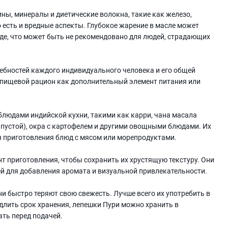
ны, минералы и диетические волокна, такие как железо,
 есть и вредные аспекты. Глубокое жарение в масле может
е, что может быть не рекомендовано для людей, страдающих
ебностей каждого индивидуального человека и его общей
 пищевой рацион как дополнительный элемент питания или
людами индийской кухни, такими как карри, чана масала
капустой), окра с картофелем и другими овощными блюдами. Их
я приготовления блюд с мясом или морепродуктами.
 приготовления, чтобы сохранить их хрустящую текстуру. Они
й для добавления аромата и визуальной привлекательности.
ни быстро теряют свою свежесть. Лучше всего их употребить в
одлить срок хранения, лепешки Пури можно хранить в
ать перед подачей.