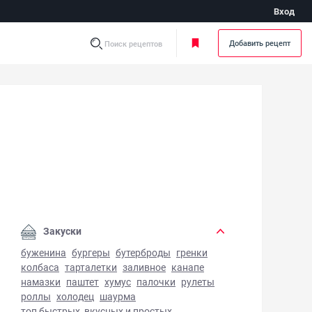
Вход
Добавить рецепт
Поиск рецептов
дийские лепешки Пури - фото готового блюда
Закуски
буженина
бургеры
бутерброды
гренки
колбаса
тарталетки
заливное
канапе
намазки
паштет
хумус
палочки
рулеты
роллы
холодец
шаурма
топ быстрых, вкусных и простых