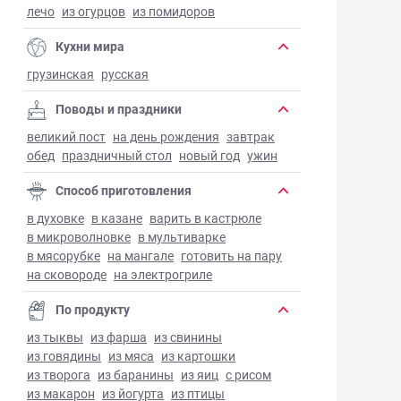
лечо
из огурцов
из помидоров
Кухни мира
грузинская
русская
Поводы и праздники
великий пост
на день рождения
завтрак
обед
праздничный стол
новый год
ужин
Способ приготовления
в духовке
в казане
варить в кастрюле
в микроволновке
в мультиварке
в мясорубке
на мангале
готовить на пару
на сковороде
на электрогриле
По продукту
из тыквы
из фарша
из свинины
из говядины
из мяса
из картошки
из творога
из баранины
из яиц
с рисом
из макарон
из йогурта
из птицы