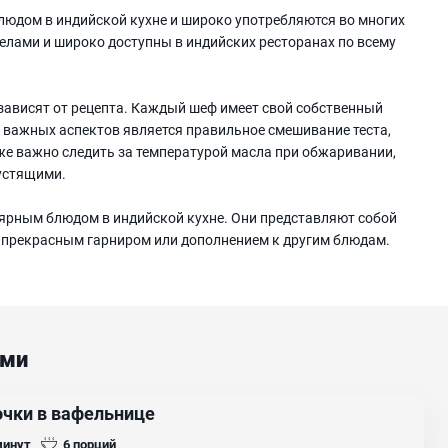
юдом в индийской кухне и широко употребляются во многих
делами и широко доступны в индийских ресторанах по всему
зависят от рецепта. Каждый шеф имеет свой собственный
 важных аспектов является правильное смешивание теста,
же важно следить за температурой масла при обжаривании,
устящими.
лярным блюдом в индийской кухне. Они представляют собой
т прекрасным гарниром или дополнением к другим блюдам.
ами
очки в вафельнице
минут
6
порций