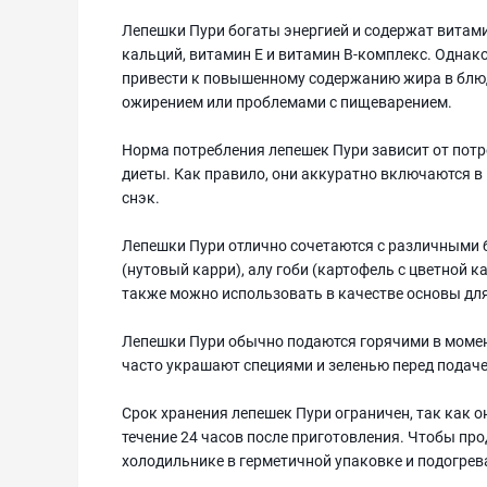
Лепешки Пури богаты энергией и содержат витами
кальций, витамин Е и витамин B-комплекс. Однако
привести к повышенному содержанию жира в блюд
ожирением или проблемами с пищеварением.
Норма потребления лепешек Пури зависит от потр
диеты. Как правило, они аккуратно включаются в
снэк.
Лепешки Пури отлично сочетаются с различными б
(нутовый карри), алу гоби (картофель с цветной 
также можно использовать в качестве основы дл
Лепешки Пури обычно подаются горячими в момент
часто украшают специями и зеленью перед подаче
Срок хранения лепешек Пури ограничен, так как о
течение 24 часов после приготовления. Чтобы пр
холодильнике в герметичной упаковке и подогрев