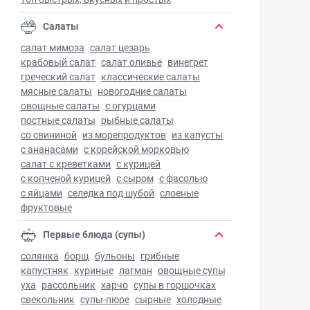
Салаты
салат мимоза
салат цезарь
крабовый салат
салат оливье
винегрет
греческий салат
классические салаты
мясные салаты
новогодние салаты
овощные салаты
с огурцами
постные салаты
рыбные салаты
со свининой
из морепродуктов
из капусты
с ананасами
с корейской морковью
салат с креветками
с курицей
с копченой курицей
с сыром
с фасолью
с яйцами
селедка под шубой
слоеные
фруктовые
Первые блюда (супы)
солянка
борщ
бульоны
грибные
капустняк
куриные
лагман
овощные супы
уха
рассольник
харчо
супы в горшочках
свекольник
супы-пюре
сырные
холодные