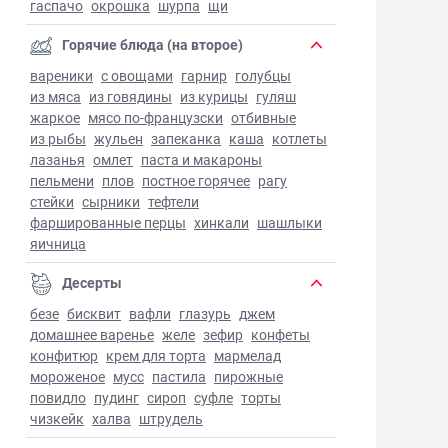
гаспачо
окрошка
шурпа
щи
Горячие блюда (на второе)
вареники
с овощами
гарнир
голубцы
из мяса
из говядины
из курицы
гуляш
жаркое
мясо по-французски
отбивные
из рыбы
жульен
запеканка
каша
котлеты
лазанья
омлет
паста и макароны
пельмени
плов
постное горячее
рагу
стейки
сырники
тефтели
фаршированные перцы
хинкали
шашлыки
яичница
Десерты
безе
бисквит
вафли
глазурь
джем
домашнее варенье
желе
зефир
конфеты
конфитюр
крем для торта
мармелад
мороженое
мусс
пастила
пирожные
повидло
пудинг
сироп
суфле
торты
чизкейк
халва
штрудель