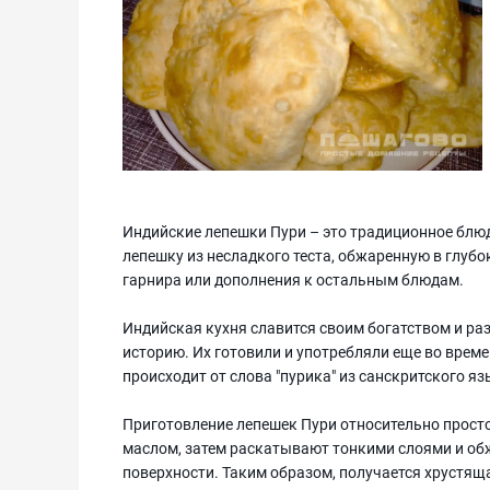
Индийские лепешки Пури – это традиционное блюд
лепешку из несладкого теста, обжаренную в глуб
гарнира или дополнения к остальным блюдам.
Индийская кухня славится своим богатством и р
историю. Их готовили и употребляли еще во време
происходит от слова "пурика" из санскритского язы
Приготовление лепешек Пури относительно просто
маслом, затем раскатывают тонкими слоями и об
поверхности. Таким образом, получается хрустяща