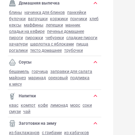
Домашняя выпечка
блины
начинка для блинов
панкейки
булочки
ватрушки
коржики
пончики
хлеб
кексы
маффины
лепешки
манник
оладьи на кефире
печенье домашнее
пироги
пирожки
чебуреки
сладкие пироги
хачапури
шарлотка с яблоками
пицца
рогалики
тесто домашнее
трубочки
Соусы
бешамель
горчица
заправки для салата
майонез
маринад
ореховый
подливка
к мясу
Напитки
квас
компот
кофе
лимонад
морс
соки
смузи
чай
Заготовки на зиму
из баклажанов
с грибами
из кабачков