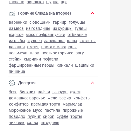
гаспачо
окрошка
шурпа
щи
Горячие блюда (на второе)
вареники
с овощами
гарнир
голубцы
из мяса
из говядины
из курицы
гуляш
жаркое
мясо по-французски
отбивные
из рыбы
жульен
запеканка
каша
котлеты
лазанья
омлет
паста и макароны
пельмени
плов
постное горячее
рагу
стейки
сырники
тефтели
фаршированные перцы
хинкали
шашлыки
яичница
Десерты
безе
бисквит
вафли
глазурь
джем
домашнее варенье
желе
зефир
конфеты
конфитюр
крем для торта
мармелад
мороженое
мусс
пастила
пирожные
повидло
пудинг
сироп
суфле
торты
чизкейк
халва
штрудель