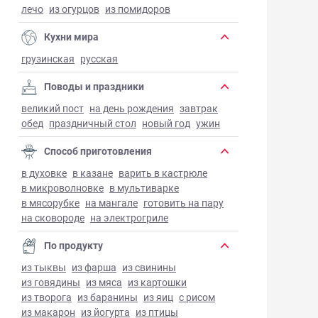
лечо
из огурцов
из помидоров
Кухни мира
грузинская
русская
Поводы и праздники
великий пост
на день рождения
завтрак
обед
праздничный стол
новый год
ужин
Способ приготовления
в духовке
в казане
варить в кастрюле
в микроволновке
в мультиварке
в мясорубке
на мангале
готовить на пару
на сковороде
на электрогриле
По продукту
из тыквы
из фарша
из свинины
из говядины
из мяса
из картошки
из творога
из баранины
из яиц
с рисом
из макарон
из йогурта
из птицы