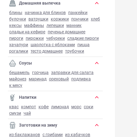
Домашняя выпечка
блины
начинка для блинов
панкейки
булочки
ватрушки
коржики
пончики
хлеб
кексы
маффины
лепешки
манник
оладьи на кефире
печенье домашнее
пироги
пирожки
чебуреки
сладкие пироги
хачапури
шарлотка с яблоками
пицца
рогалики
тесто домашнее
трубочки
Соусы
бешамель
горчица
заправки для салата
майонез
маринад
ореховый
подливка
к мясу
Напитки
квас
компот
кофе
лимонад
морс
соки
смузи
чай
Заготовки на зиму
из баклажанов
с грибами
из кабачков