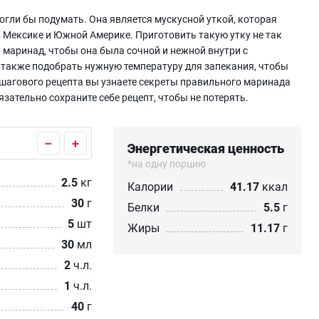
могли бы подумать. Она является мускусной уткой, которая
 Мексике и Южной Америке. Приготовить такую утку не так
 маринад, чтобы она была сочной и нежной внутри с
 также подобрать нужную температуру для запекания, чтобы
шагового рецепта вы узнаете секреты правильного маринада
язательно сохраните себе рецепт, чтобы не потерять.
–
+
Энергетическая ценность
*на одну порцию
2.5
кг
Калории
41.17
ккал
30
г
Белки
5.5
г
5
шт
Жиры
11.17
г
30
мл
2
ч.л.
1
ч.л.
40
г