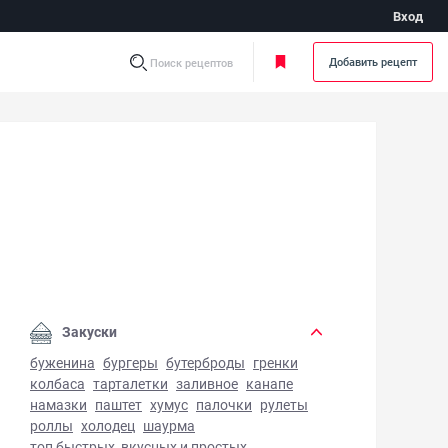
Вход
Добавить рецепт
Поиск рецептов
оутка в рукаве в духовке - фото готового блюда
Закуски
буженина
бургеры
бутерброды
гренки
колбаса
тарталетки
заливное
канапе
намазки
паштет
хумус
палочки
рулеты
роллы
холодец
шаурма
топ быстрых, вкусных и простых