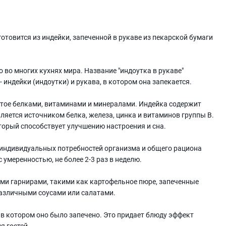
 готовится из индейки, запеченной в рукаве из пекарской бумаги
 во многих кухнях мира. Название "индоутка в рукаве"
 индейки (индоутки) и рукава, в котором она запекается.
гатое белками, витаминами и минералами. Индейка содержит
вляется источником белка, железа, цинка и витаминов группы В.
торый способствует улучшению настроения и сна.
 индивидуальных потребностей организма и общего рациона
 умеренностью, не более 2-3 раз в неделю.
ыми гарнирами, такими как картофельное пюре, запеченные
 различными соусами или салатами.
 в котором оно было запечено. Это придает блюду эффект
я гостей.