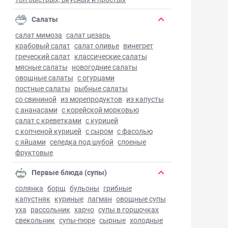
Салаты
салат мимоза
салат цезарь
крабовый салат
салат оливье
винегрет
греческий салат
классические салаты
мясные салаты
новогодние салаты
овощные салаты
с огурцами
постные салаты
рыбные салаты
со свининой
из морепродуктов
из капусты
с ананасами
с корейской морковью
салат с креветками
с курицей
с копченой курицей
с сыром
с фасолью
с яйцами
селедка под шубой
слоеные
фруктовые
Первые блюда (супы)
солянка
борщ
бульоны
грибные
капустняк
куриные
лагман
овощные супы
уха
рассольник
харчо
супы в горшочках
свекольник
супы-пюре
сырные
холодные