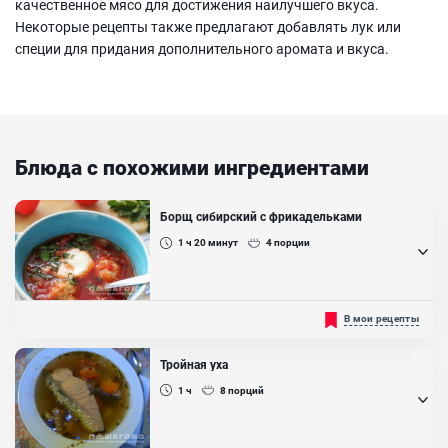
качественное мясо для достижения наилучшего вкуса.
Некоторые рецепты также предлагают добавлять лук или
специи для придания дополнительного аромата и вкуса.
Блюда с похожими ингредиентами
Борщ сибирский с фрикадельками
1 ч 20
минут
4
порции
Фрикадельки (маленькие шарики фарша) в супе, добавляют
В мои рецепты
чтобы придать блюду более сытный вкус....
Ингредиенты:
Тройная уха
Фарш свино-говяжий , Свекла, Картофель, Морковь , Лук
1 ч
8
порций
репчатый, Чеснок, Фасоль консервированная, Капуста
белокочанная, Помидоры в собственном соку, Петрушка (зелень),
Подсолнечное масло