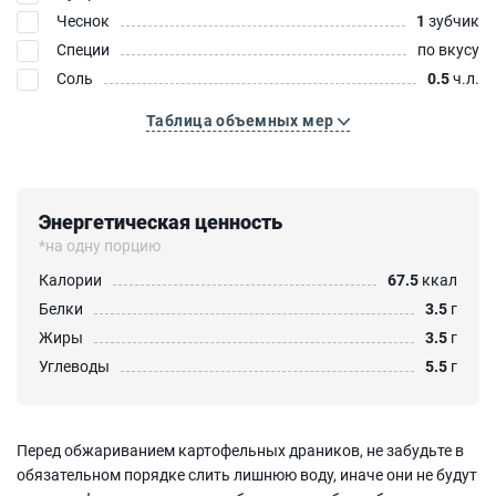
Чеснок
1
зубчик
Специи
по вкусу
Соль
0.5
ч.л.
Таблица объемных мер
Энергетическая ценность
*на одну порцию
Калории
67.5
ккал
Белки
3.5
г
Жиры
3.5
г
Углеводы
5.5
г
Перед обжариванием картофельных драников, не забудьте в
обязательном порядке слить лишнюю воду, иначе они не будут