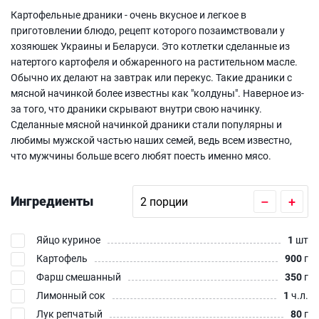
Картофельные драники - очень вкусное и легкое в
приготовлении блюдо, рецепт которого позаимствовали у
хозяюшек Украины и Беларуси. Это котлетки сделанные из
натертого картофеля и обжаренного на растительном масле.
Обычно их делают на завтрак или перекус. Такие драники с
мясной начинкой более известны как "колдуны". Наверное из-
за того, что драники скрывают внутри свою начинку.
Сделанные мясной начинкой драники стали популярны и
любимы мужской частью наших семей, ведь всем известно,
что мужчины больше всего любят поесть именно мясо.
Ингредиенты
–
+
Яйцо куриное
1
шт
Картофель
900
г
Фарш смешанный
350
г
Лимонный сок
1
ч.л.
Лук репчатый
80
г