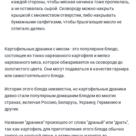
каждой стороны, чтобы мясная начинка тоже пропеклась,
а не оставалась сырой. Сковороду можно накрыть
крышкой с множеством отверстии, либо накрывать
бумажными салфетками, чтобы брызгающее масло не
отлетало далеко.
Картофельные драники с мясом - это популярное блюдо,
состоящее из тонко нарезанного картофеля и мелко
нарезанного мяса, которое обжаривается на сковороде до
золотистого цвета. Они могут подаваться в качестве гарнира
или самостоятельного блюда.
История этого блюда неизвестна, но картофельные драники
давно стали популярным домашним блюдом во многих
странах, включая Россию, Беларусь, Украину, Германию и
другие.
Название "драники" произошло от слова "драный" или "драть",
так как картофель для приготовления этого блюда обычно
трется на крупной терке, а затем нежно жарится до