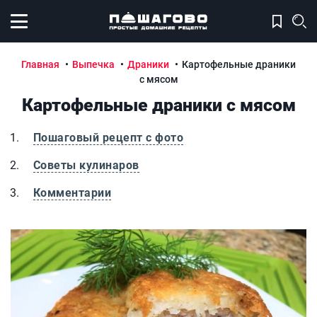
Открыть меню
Главная
Выпечка
Драники
Картофельные драники
с мясом
Картофельные драники с мясом
Пошаговый рецепт с фото
Советы кулинаров
Комментарии
Картофельные драники с мясом
К