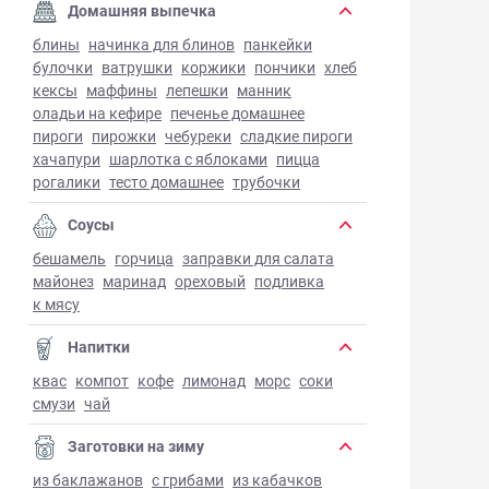
Домашняя выпечка
блины
начинка для блинов
панкейки
булочки
ватрушки
коржики
пончики
хлеб
кексы
маффины
лепешки
манник
оладьи на кефире
печенье домашнее
пироги
пирожки
чебуреки
сладкие пироги
хачапури
шарлотка с яблоками
пицца
рогалики
тесто домашнее
трубочки
Соусы
бешамель
горчица
заправки для салата
майонез
маринад
ореховый
подливка
к мясу
Напитки
квас
компот
кофе
лимонад
морс
соки
смузи
чай
Заготовки на зиму
из баклажанов
с грибами
из кабачков