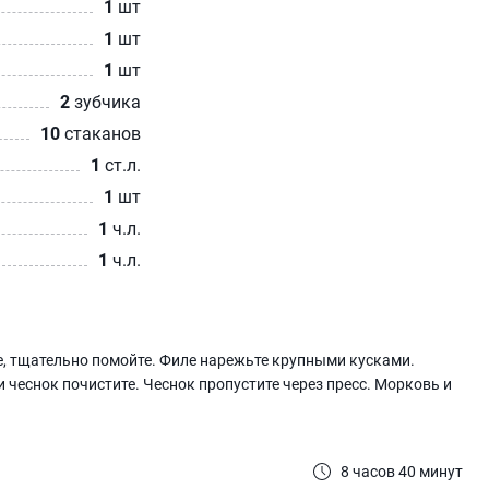
1
шт
1
шт
1
шт
2
зубчика
10
стаканов
1
ст.л.
1
шт
1
ч.л.
1
ч.л.
е, тщательно помойте. Филе нарежьте крупными кусками.
чеснок почистите. Чеснок пропустите через пресс. Морковь и
8 часов 40 минут