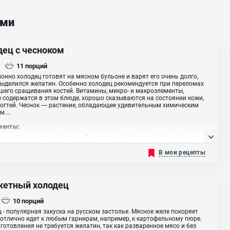
ами
дец с чесноком
11
порций
онно холодец готовят на мясном бульоне и варят его очень долго,
ыделился желатин. Особенно холодец рекомендуется при переломах
шего сращивания костей. Витамины, микро- и макроэлементы,
 содержатся в этом блюде, хорошо сказываются на состоянии кожи,
ногтей. Чеснок ― растение, обладающее удивительным химическим
....
иенты:
уши, Ножки свиные, Курица, Лук репчатый, Морковь , Чеснок, Укроп,
Маринованные корнишоны
В мои рецепты
етный холодец
10
порций
 - популярная закуска на русском застолье. Мясное желе покоряет
 отлично идет к любым гарнирам, например, к картофельному пюре.
готовления не требуется желатин, так как разваренное мясо и без