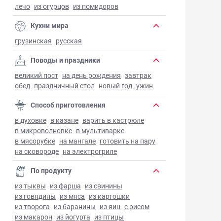
лечо
из огурцов
из помидоров
Кухни мира
грузинская
русская
Поводы и праздники
великий пост
на день рождения
завтрак
обед
праздничный стол
новый год
ужин
Способ приготовления
в духовке
в казане
варить в кастрюле
в микроволновке
в мультиварке
в мясорубке
на мангале
готовить на пару
на сковороде
на электрогриле
По продукту
из тыквы
из фарша
из свинины
из говядины
из мяса
из картошки
из творога
из баранины
из яиц
с рисом
из макарон
из йогурта
из птицы