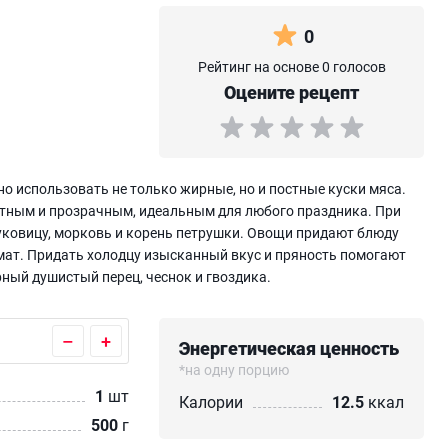
0
Рейтинг на основе 0 голосов
Оцените рецепт
о использовать не только жирные, но и постные куски мяса.
итным и прозрачным, идеальным для любого праздника. При
уковицу, морковь и корень петрушки. Овощи придают блюду
мат. Придать холодцу изысканный вкус и пряность помогают
ный душистый перец, чеснок и гвоздика.
–
+
Энергетическая ценность
*на одну порцию
1
шт
Калории
12.5
ккал
500
г