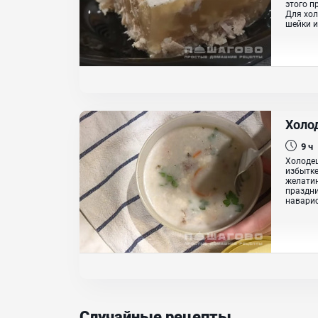
этого п
Для хол
шейки и 
Холо
9 ч
Холодец
избытке
желатин
праздни
наварис
Случайные рецепты