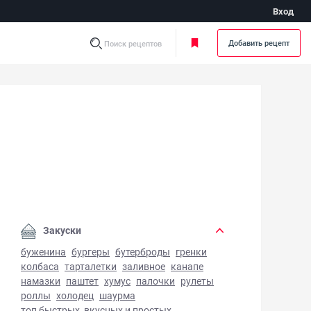
Вход
Добавить рецепт
Поиск рецептов
одец из свиного филе - фото готового блюда
Закуски
буженина
бургеры
бутерброды
гренки
колбаса
тарталетки
заливное
канапе
намазки
паштет
хумус
палочки
рулеты
роллы
холодец
шаурма
топ быстрых, вкусных и простых