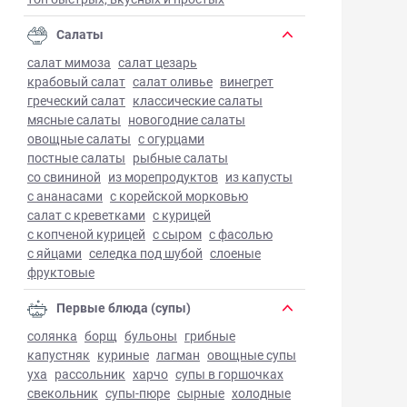
Салаты
салат мимоза
салат цезарь
крабовый салат
салат оливье
винегрет
греческий салат
классические салаты
мясные салаты
новогодние салаты
овощные салаты
с огурцами
постные салаты
рыбные салаты
со свининой
из морепродуктов
из капусты
с ананасами
с корейской морковью
салат с креветками
с курицей
с копченой курицей
с сыром
с фасолью
с яйцами
селедка под шубой
слоеные
фруктовые
Первые блюда (супы)
солянка
борщ
бульоны
грибные
капустняк
куриные
лагман
овощные супы
уха
рассольник
харчо
супы в горшочках
свекольник
супы-пюре
сырные
холодные