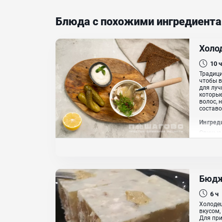
Блюда с похожими ингредиент
Холо
10 ч
Традици
чтобы в
для луч
которые
волос, 
составом
Ингред
Свиные 
Хрен, 
Бюдж
6 ч
Холодец
вкусом,
Для при