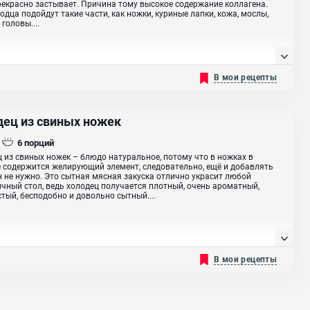
рекрасно застывает. Причина тому высокое содержание коллагена.
одца подойдут такие части, как ножки, куриные лапки, кожа, мослы,
головы....
В мои рецепты
дец из свиных ножек
6
порций
 из свиных ножек – блюдо натуральное, потому что в ножках в
 содержится желирующий элемент, следовательно, ещё и добавлять
 не нужно. Это сытная мясная закуска отлично украсит любой
чный стол, ведь холодец получается плотный, очень ароматный,
тый, бесподобно и довольно сытный....
В мои рецепты