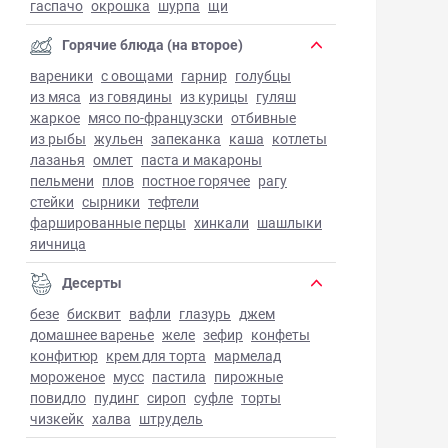
гаспачо
окрошка
шурпа
щи
Горячие блюда (на второе)
вареники
с овощами
гарнир
голубцы
из мяса
из говядины
из курицы
гуляш
жаркое
мясо по-французски
отбивные
из рыбы
жульен
запеканка
каша
котлеты
лазанья
омлет
паста и макароны
пельмени
плов
постное горячее
рагу
стейки
сырники
тефтели
фаршированные перцы
хинкали
шашлыки
яичница
Десерты
безе
бисквит
вафли
глазурь
джем
домашнее варенье
желе
зефир
конфеты
конфитюр
крем для торта
мармелад
мороженое
мусс
пастила
пирожные
повидло
пудинг
сироп
суфле
торты
чизкейк
халва
штрудель