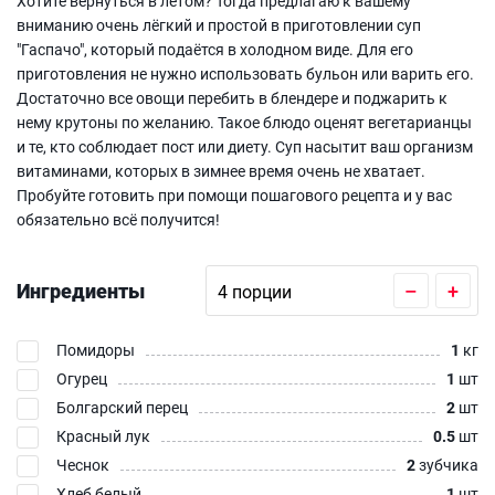
Хотите вернуться в летом? Тогда предлагаю к вашему
вниманию очень лёгкий и простой в приготовлении суп
"Гаспачо", который подаётся в холодном виде. Для его
приготовления не нужно использовать бульон или варить его.
Достаточно все овощи перебить в блендере и поджарить к
нему крутоны по желанию. Такое блюдо оценят вегетарианцы
и те, кто соблюдает пост или диету. Суп насытит ваш организм
витаминами, которых в зимнее время очень не хватает.
Пробуйте готовить при помощи пошагового рецепта и у вас
обязательно всё получится!
Ингредиенты
–
+
Помидоры
1
кг
Огурец
1
шт
Болгарский перец
2
шт
Красный лук
0.5
шт
Чеснок
2
зубчика
Хлеб белый
1
шт