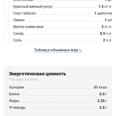
Красный винный уксус
1.5
ст.л.
Соус табаско
1
щепотка
Лимон
1
шт
Масло оливковое
2
ст.л.
Сахар
0.5
ч.л.
Соль
2
ч.л.
Таблица объемных мер
Энергетическая ценность
*на одну порцию
Калории
31
ккал
Белки
0.5
г
Жиры
2.25
г
Углеводы
2.5
г