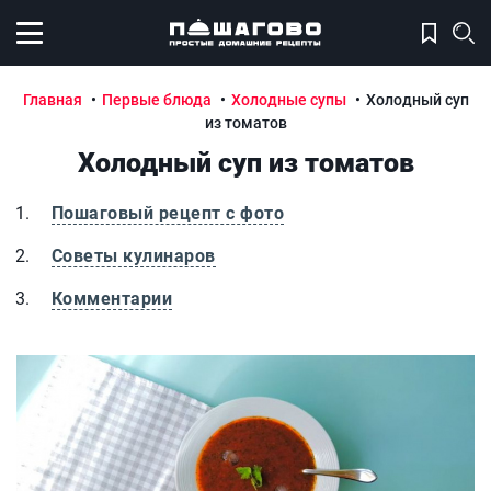
Открыть меню
Главная
Первые блюда
Холодные супы
Холодный суп
из томатов
Холодный суп из томатов
Пошаговый рецепт с фото
Советы кулинаров
Комментарии
Холодный суп из томатов
Х