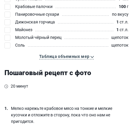
Крабовые палочки
100
г
Панировочные сухари
по вкусу
Дижонская горчица
1
ст.л.
Майонез
1
ст.л.
Молотый чёрный перец
щепоток
Соль
щепоток
Таблица объемных мер
Пошаговый рецепт с фото
20 минут
Мелко нарежьте крабовое мясо на тонкие и мелкие
кусочки и отложите в сторону, пока что оно нам не
пригодится.