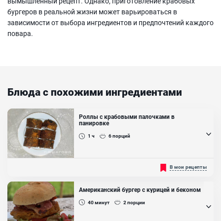
вымышленный рецепт. Однако, приготовление крабовых
бургеров в реальной жизни может варьироваться в
зависимости от выбора ингредиентов и предпочтений каждого
повара.
Блюда с похожими ингредиентами
Роллы с крабовыми палочками в
панировке
1 ч
6
порций
Роллы с крабовыми палочками в панировке — это отличный
В мои рецепты
рецепт попробовать что-то новенькое в роллах. Приятный вкус
риса с кислинкой уксуса в сочетании с крабовыми палочками и
нежностью творожного сыра хорошо дополняются хрустящей
Американский бургер с курицей и беконом
корочкой панировки....
40
минут
2
порции
Ингредиенты:
Яйцо куриное, Рис, Крабовые палочки, Рисовый уксус, Васаби,