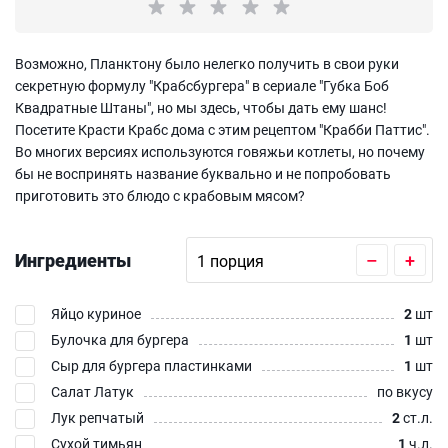
Возможно, Планктону было нелегко получить в свои руки
секретную формулу "Крабсбургера" в сериале "Губка Боб
Квадратные Штаны", но мы здесь, чтобы дать ему шанс!
Посетите Красти Крабс дома с этим рецептом "Крабби Паттис".
Во многих версиях используются говяжьи котлеты, но почему
бы не воспринять название буквально и не попробовать
приготовить это блюдо с крабовым мясом?
Ингредиенты
–
+
Яйцо куриное
2
шт
Булочка для бургера
1
шт
Сыр для бургера пластинками
1
шт
Салат Латук
по вкусу
Лук репчатый
2
ст.л.
Сухой тимьян
1
ч.л.