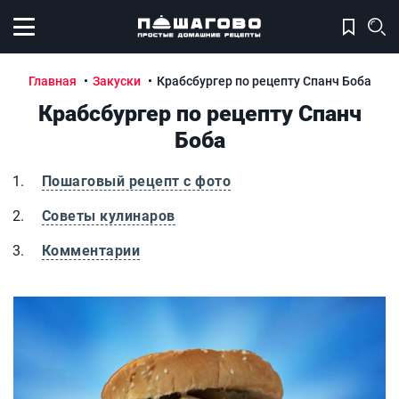
Открыть меню
Главная
Закуски
Крабсбургер по рецепту Спанч Боба
Крабсбургер по рецепту Спанч
Боба
Пошаговый рецепт с фото
Советы кулинаров
Комментарии
Крабсбургер по рецепту Спанч Боба
К