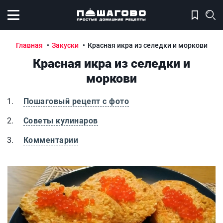
Открыть меню
Главная
Закуски
Красная икра из селедки и моркови
Красная икра из селедки и
моркови
Пошаговый рецепт с фото
Советы кулинаров
Комментарии
Красная икра из селедки и моркови
К