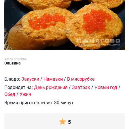
Автор рецепта:
Эльвина
Блюдо:
Закуски
/
Намазки
/
В мясорубке
Подойдет на:
День рождения
/
Завтрак
/
Новый год
/
Обед
/
Ужин
Время приготовления:
30 минут
5