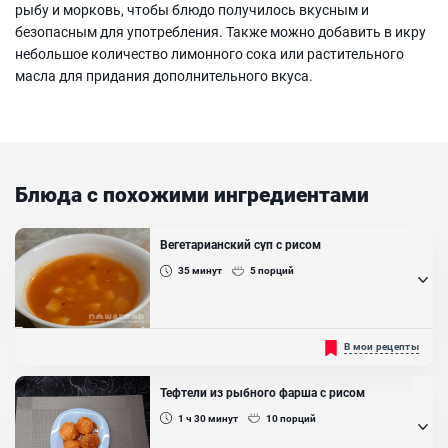
рыбу и морковь, чтобы блюдо получилось вкусным и
безопасным для употребления. Также можно добавить в икру
небольшое количество лимонного сока или растительного
масла для придания дополнительного вкуса.
Блюда с похожими ингредиентами
Вегетарианский суп с рисом
35
минут
5
порций
Все привыкли варить супы с мясом! Суп с рисом обычно
В мои рецепты
называют харчо, но он содержит мясо. Мы предлагаем
приготовить суп с рисом, но без мяса. Отличный вкус
гарантирован, а если захотите, можно сделать и остро....
Тефтели из рыбного фарша с рисом
Ингредиенты:
1 ч 30
минут
10
порций
Картофель, Морковь, Лук репчатый, Томатная паста, Итальянские