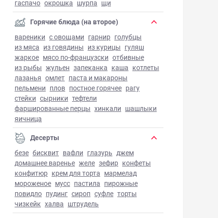
гаспачо
окрошка
шурпа
щи
Горячие блюда (на второе)
вареники
с овощами
гарнир
голубцы
из мяса
из говядины
из курицы
гуляш
жаркое
мясо по-французски
отбивные
из рыбы
жульен
запеканка
каша
котлеты
лазанья
омлет
паста и макароны
пельмени
плов
постное горячее
рагу
стейки
сырники
тефтели
фаршированные перцы
хинкали
шашлыки
яичница
Десерты
безе
бисквит
вафли
глазурь
джем
домашнее варенье
желе
зефир
конфеты
конфитюр
крем для торта
мармелад
мороженое
мусс
пастила
пирожные
повидло
пудинг
сироп
суфле
торты
чизкейк
халва
штрудель