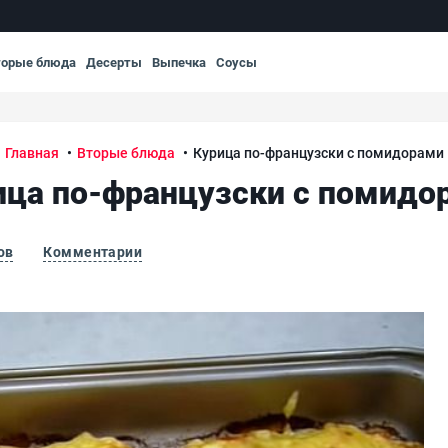
торые блюда
Десерты
Выпечка
Соусы
Главная
Вторые блюда
Курица по-французски с помидорами
ица по-французски с помидо
ов
Комментарии
Кур