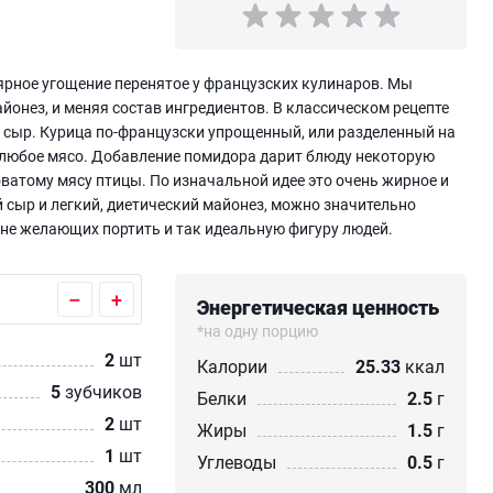
лярное угощение перенятое у французских кулинаров. Мы
айонез, и меняя состав ингредиентов. В классическом рецепте
 и сыр. Курица по-французски упрощенный, или разделенный на
я любое мясо. Добавление помидора дарит блюду некоторую
новатому мясу птицы. По изначальной идее это очень жирное и
сыр и легкий, диетический майонез, можно значительно
 не желающих портить и так идеальную фигуру людей.
–
+
Энергетическая ценность
*на одну порцию
2
шт
Калории
25.33
ккал
5
зубчиков
Белки
2.5
г
2
шт
Жиры
1.5
г
1
шт
Углеводы
0.5
г
300
мл