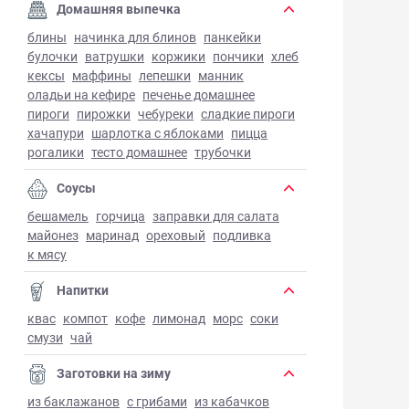
Домашняя выпечка
блины
начинка для блинов
панкейки
булочки
ватрушки
коржики
пончики
хлеб
кексы
маффины
лепешки
манник
оладьи на кефире
печенье домашнее
пироги
пирожки
чебуреки
сладкие пироги
хачапури
шарлотка с яблоками
пицца
рогалики
тесто домашнее
трубочки
Соусы
бешамель
горчица
заправки для салата
майонез
маринад
ореховый
подливка
к мясу
Напитки
квас
компот
кофе
лимонад
морс
соки
смузи
чай
Заготовки на зиму
из баклажанов
с грибами
из кабачков