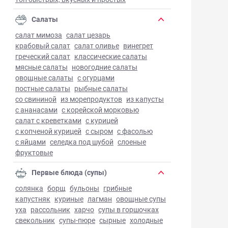
Салаты
салат мимоза
салат цезарь
крабовый салат
салат оливье
винегрет
греческий салат
классические салаты
мясные салаты
новогодние салаты
овощные салаты
с огурцами
постные салаты
рыбные салаты
со свининой
из морепродуктов
из капусты
с ананасами
с корейской морковью
салат с креветками
с курицей
с копченой курицей
с сыром
с фасолью
с яйцами
селедка под шубой
слоеные
фруктовые
Первые блюда (супы)
солянка
борщ
бульоны
грибные
капустняк
куриные
лагман
овощные супы
уха
рассольник
харчо
супы в горшочках
свекольник
супы-пюре
сырные
холодные