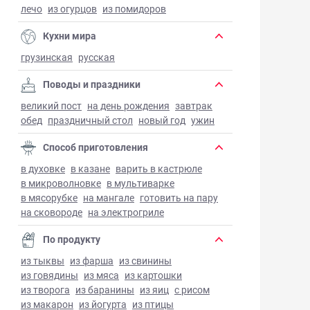
лечо
из огурцов
из помидоров
Кухни мира
грузинская
русская
Поводы и праздники
великий пост
на день рождения
завтрак
обед
праздничный стол
новый год
ужин
Способ приготовления
в духовке
в казане
варить в кастрюле
в микроволновке
в мультиварке
в мясорубке
на мангале
готовить на пару
на сковороде
на электрогриле
По продукту
из тыквы
из фарша
из свинины
из говядины
из мяса
из картошки
из творога
из баранины
из яиц
с рисом
из макарон
из йогурта
из птицы