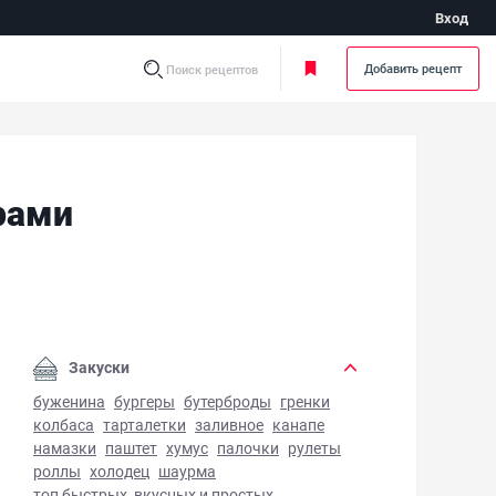
Вход
Добавить рецепт
Поиск рецептов
рами
ица по-французски с помидорами - фото готового блюда
Закуски
буженина
бургеры
бутерброды
гренки
колбаса
тарталетки
заливное
канапе
намазки
паштет
хумус
палочки
рулеты
роллы
холодец
шаурма
топ быстрых, вкусных и простых