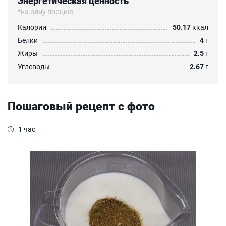
Энергетическая ценность
*на одну порцию
Калории
50.17
ккал
Белки
4
г
Жиры
2.5
г
Углеводы
2.67
г
Пошаговый рецепт с фото
1 час