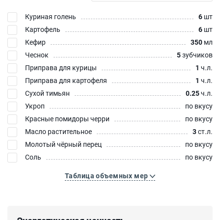
Куриная голень
6
шт
Картофель
6
шт
Кефир
350
мл
Чеснок
5
зубчиков
Приправа для курицы
1
ч.л.
Приправа для картофеля
1
ч.л.
Сухой тимьян
0.25
ч.л.
Укроп
по вкусу
Красные помидоры черри
по вкусу
Масло растительное
3
ст.л.
Молотый чёрный перец
по вкусу
Соль
по вкусу
Таблица объемных мер