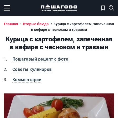
Открыть меню
Главная
Вторые блюда
Курица с картофелем, запеченная
в кефире с чесноком и травами
Курица с картофелем, запеченная
в кефире с чесноком и травами
Пошаговый рецепт с фото
Советы кулинаров
Комментарии
Курица с картофелем, запеченная в кефире с чесноком и
К