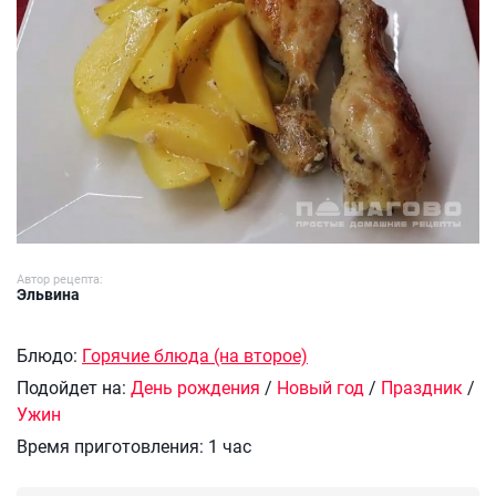
Автор рецепта:
Эльвина
Блюдо:
Горячие блюда (на второе)
Подойдет на:
День рождения
/
Новый год
/
Праздник
/
Ужин
Время приготовления:
1 час