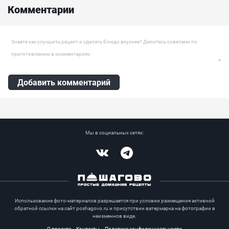
очень вкусный и ароматный. Поверьте он из - за него у вас не
Комментарии
будут слезиться глаза или дурно пахнуть изо рта....
Ингредиенты:
Мука высшего сорта, Дрожжи сухие, Сметана, Молоко, Сахар, Лук
Оставить комментарий
репчатый, Масло растительное
Добавить комментарий
Мы в социальных сетях:
Vkontakte
Telegram
Использование фото-материалов разрешается при условии размещения активной
обратной ссылки на сайт poshagovo.ru и присутствии ватермарка на фотографии в
неизменнов виде.
О проекте
Контакты
Политика конфиденциальности