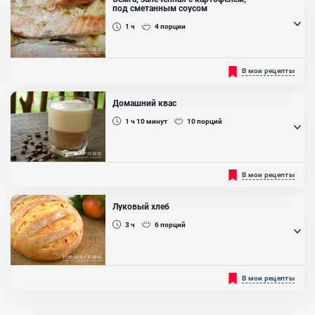
под сметанным соусом
1 ч
4
порции
К вашему вниманию предлагается супер нежнейшее блюдо из
В мои рецепты
сёмги с картофелем. Отличный повод приготовить на обеденный
стол рыбку, которая содержит в себе немало полезных витаминов
для организма. Сёмга по данному рецепту получается очень
Домашний квас
нежной и сочной, а картофель выступает прекрасным гарниром и
только дополняет рыбку. Обязательно попробуйте приготовить!...
1 ч 10
минут
10
порций
Ингредиенты:
Сёмга, Картофель, Майонез, Молоко, Специи
Рекомендуем вам приготовить простой, вкусный и полезный
В мои рецепты
домашний квас. Данный напиток вы можете легко и просто
приготовить в домашних условиях. Приготовить такой вы
можете к праздничному или повседневному столу для своих
Луковый хлеб
близких. Такой охлаждающий напиток прекрасно насыщает
человеческий организм в жару. Приготовленный по нашему
3 ч
6
порций
рецепту домашний...
Ингредиенты:
Сахар, Лимонная кислота, Дрожжи свежие, Кофе
Хлеб, как говорится, всему голова! Люди привыкли покупать его в
В мои рецепты
гранулированный
магазине, в пекарне, но многие пекут домашний хлеб своими
силами. И у них не плохо получается! В данном рецепте мы
предлагаем приготовить луковый хлеб, необычный вариант, но