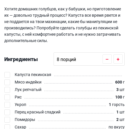
Хотите домашних голубцов, как у бабушки, но приготовление
их — довольно трудный процесс? Капуста все время рвется и
не поддается на твои махинации, какие бы манипуляции не
производились? Попробуйте сделать голубцы из пекинской
капусты, с ней комфортнее работать и не нужно затрачивать
дополнительные силы.
Ингредиенты
–
+
Капуста пекинская
Мясо индейки
600
г
Лук репчатый
3
шт
Рис
100
г
Укроп
1
горсть
Перец красный сладкий
1
шт
Помидоры
2
шт
Сахар
по вкусу