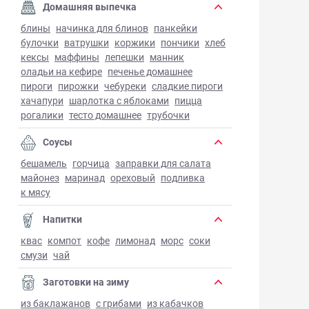
Домашняя выпечка
блины
начинка для блинов
панкейки
булочки
ватрушки
коржики
пончики
хлеб
кексы
маффины
лепешки
манник
оладьи на кефире
печенье домашнее
пироги
пирожки
чебуреки
сладкие пироги
хачапури
шарлотка с яблоками
пицца
рогалики
тесто домашнее
трубочки
Соусы
бешамель
горчица
заправки для салата
майонез
маринад
ореховый
подливка
к мясу
Напитки
квас
компот
кофе
лимонад
морс
соки
смузи
чай
Заготовки на зиму
из баклажанов
с грибами
из кабачков