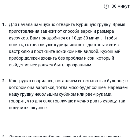
30 минут
Для начала нам нужно отварить Куринную грудку. Время
приготовления зависит от способа варки и размера
кусочков. Вам понадобится от 10 до 30 минут. Чтобы
понять, готова ли уже курица или нет - достаньте ее из
кастрюлю и проткните ножиком или вилкой. Кухонный
прибор должен входить без проблем и сок, который
выйдет из нее должен быть прозрачным.
Как грудка сварилась, оставляем ее остывать в бульоне, с
котором она вариться, тогда мясо будет сочнее. Нарезаем
нашу грудку небольшим кубиком или рвем руками,
говорят, что для салатов лучше именно рвать курицу, так
получится вкуснее.
Достаем ананас из банки, если вы будите использовать