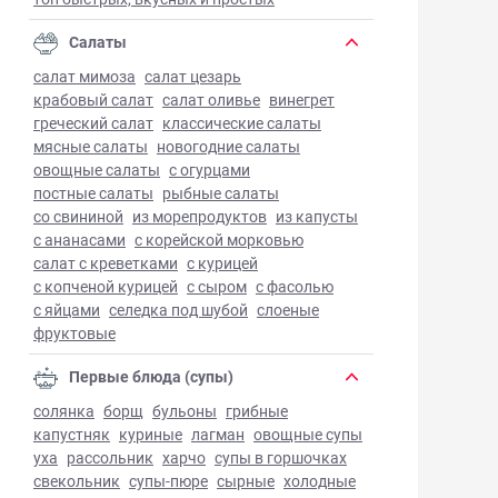
Салаты
салат мимоза
салат цезарь
крабовый салат
салат оливье
винегрет
греческий салат
классические салаты
мясные салаты
новогодние салаты
овощные салаты
с огурцами
постные салаты
рыбные салаты
со свининой
из морепродуктов
из капусты
с ананасами
с корейской морковью
салат с креветками
с курицей
с копченой курицей
с сыром
с фасолью
с яйцами
селедка под шубой
слоеные
фруктовые
Первые блюда (супы)
солянка
борщ
бульоны
грибные
капустняк
куриные
лагман
овощные супы
уха
рассольник
харчо
супы в горшочках
свекольник
супы-пюре
сырные
холодные