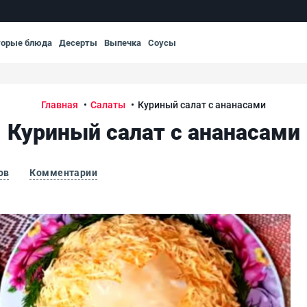
торые блюда
Десерты
Выпечка
Соусы
Главная
Салаты
Куриный салат с ананасами
Куриный салат с ананасами
ов
Комментарии
Кур