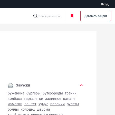
Вход
Добавить рецепт
Поиск рецептов
иный салат с ананасами - фото готового блюда
Закуски
буженина
бургеры
бутерброды
гренки
колбаса
тарталетки
заливное
канапе
намазки
паштет
хумус
палочки
рулеты
роллы
холодец
шаурма
топ быстрых, вкусных и простых