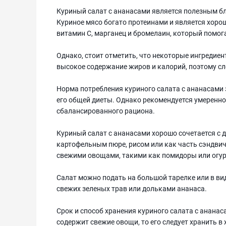
Куриный салат с ананасами является полезным б
Куриное мясо богато протеинами и является хор
витамин С, марганец и бромелаин, который помог
Однако, стоит отметить, что некоторые ингредиен
высокое содержание жиров и калорий, поэтому сл
Норма потребления куриного салата с ананасами 
его общей диеты. Однако рекомендуется умеренно
сбалансированного рациона.
Куриный салат с ананасами хорошо сочетается с 
картофельным пюре, рисом или как часть сэндвич
свежими овощами, такими как помидоры или огу
Салат можно подать на большой тарелке или в в
свежих зеленых трав или дольками ананаса.
Срок и способ хранения куриного салата с ананаса
содержит свежие овощи, то его следует хранить в