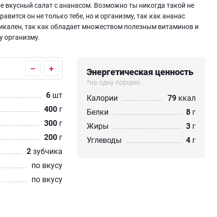
ое вкусный салат с ананасом. Возможно ты никогда такой не
авится он не только тебе, но и организму, так как ананас
никален, так как обладает множеством полезным витаминов и
 организму.
–
+
Энергетическая ценность
*на одну порцию
6
шт
Калории
79
ккал
400
г
Белки
8
г
300
г
Жиры
3
г
200
г
Углеводы
4
г
2
зубчика
по вкусу
по вкусу