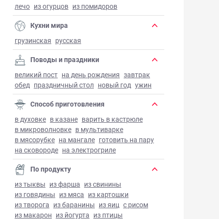
лечо
из огурцов
из помидоров
Кухни мира
грузинская
русская
Поводы и праздники
великий пост
на день рождения
завтрак
обед
праздничный стол
новый год
ужин
Способ приготовления
в духовке
в казане
варить в кастрюле
в микроволновке
в мультиварке
в мясорубке
на мангале
готовить на пару
на сковороде
на электрогриле
По продукту
из тыквы
из фарша
из свинины
из говядины
из мяса
из картошки
из творога
из баранины
из яиц
с рисом
из макарон
из йогурта
из птицы