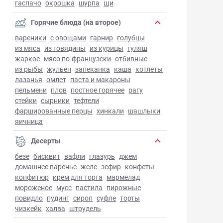
гаспачо
окрошка
шурпа
щи
Горячие блюда (на второе)
вареники
с овощами
гарнир
голубцы
из мяса
из говядины
из курицы
гуляш
жаркое
мясо по-французски
отбивные
из рыбы
жульен
запеканка
каша
котлеты
лазанья
омлет
паста и макароны
пельмени
плов
постное горячее
рагу
стейки
сырники
тефтели
фаршированные перцы
хинкали
шашлыки
яичница
Десерты
безе
бисквит
вафли
глазурь
джем
домашнее варенье
желе
зефир
конфеты
конфитюр
крем для торта
мармелад
мороженое
мусс
пастила
пирожные
повидло
пудинг
сироп
суфле
торты
чизкейк
халва
штрудель