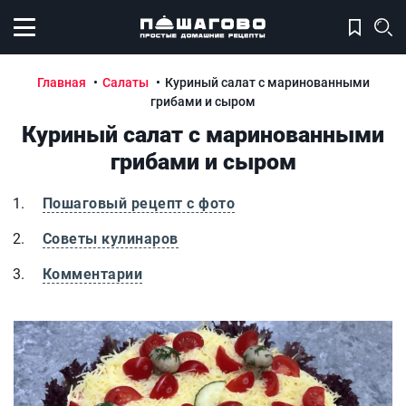
Открыть меню
Главная
Салаты
Куриный салат с маринованными
грибами и сыром
Куриный салат с маринованными
грибами и сыром
Пошаговый рецепт с фото
Советы кулинаров
Комментарии
Куриный салат с маринованными грибами и сыром
К