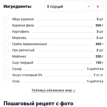
Ингредиенты
–
+
Яйцо куриное
3
шт
Куриное филе
500
г
Картофель
3
шт
Морковь
2
шт
Грибы маринованные
400
г
Лук репчатый
2
шт
Майонез
200
г
Сыр твердый
150
г
Сахар
1
щепотка
Уксус столовый 9%
1
ст.л.
Соль
1
щепотка
Таблица объемных мер
Пошаговый рецепт с фото