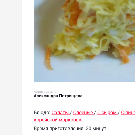
Автор рецепта:
Александра Петрищева
Блюдо:
Салаты
/
Слоеные
/
С сыром
/
С яйц
корейской морковью
Время приготовления:
30 минут