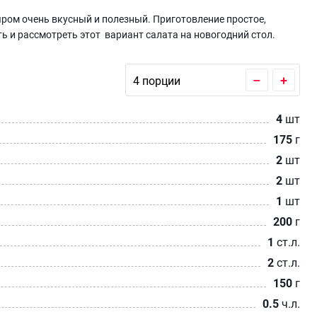
ром очень вкусный и полезный. Приготовление простое,
ть и рассмотреть этот вариант салата на новогодний стол.
–
+
4
шт
175
г
2
шт
2
шт
1
шт
200
г
1
ст.л.
2
ст.л.
150
г
0.5
ч.л.