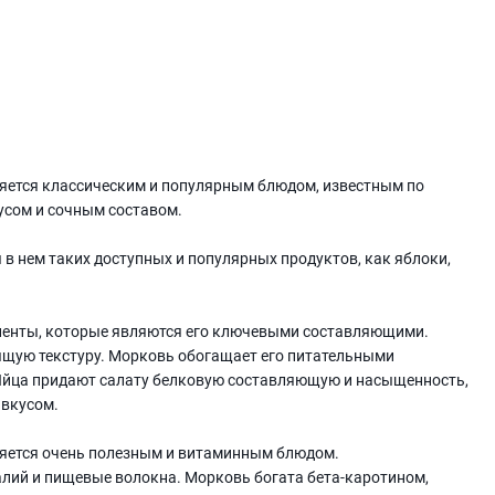
ляется классическим и популярным блюдом, известным по
кусом и сочным составом.
 в нем таких доступных и популярных продуктов, как яблоки,
диенты, которые являются его ключевыми составляющими.
ящую текстуру. Морковь обогащает его питательными
Яйца придают салату белковую составляющую и насыщенность,
 вкусом.
ляется очень полезным и витаминным блюдом.
алий и пищевые волокна. Морковь богата бета-каротином,