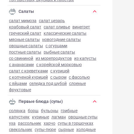
Салаты
салат мимоза
салат цезарь
крабовый салат
салат оливье
винегрет
греческий салат
классические салаты
мясные салаты
новогодние салаты
овощные салаты
с огурцами
постные салаты
рыбные салаты
со свининой
из морепродуктов
из капусты
с ананасами
с корейской морковью
салат с креветками
с курицей
с копченой курицей
с сыром
с фасолью
с яйцами
селедка под шубой
слоеные
фруктовые
Первые блюда (супы)
солянка
борщ
бульоны
грибные
капустняк
куриные
лагман
овощные супы
уха
рассольник
харчо
супы в горшочках
свекольник
супы-пюре
сырные
холодные