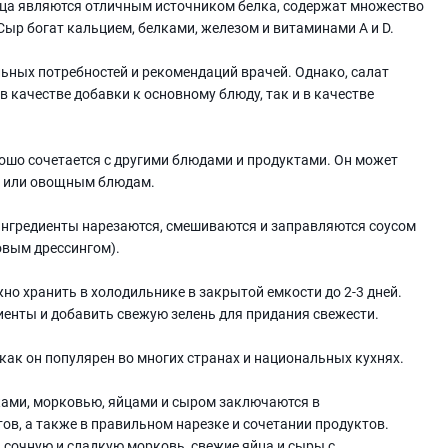
Яйца являются отличным источником белка, содержат множество
. Сыр богат кальцием, белками, железом и витаминами A и D.
ьных потребностей и рекомендаций врачей. Однако, салат
 качестве добавки к основному блюду, так и в качестве
ошо сочетается с другими блюдами и продуктами. Он может
 или овощным блюдам.
Ингредиенты нарезаются, смешиваются и заправляются соусом
овым дрессингом).
но хранить в холодильнике в закрытой емкости до 2-3 дней.
енты и добавить свежую зелень для придания свежести.
 как он популярен во многих странах и национальных кухнях.
ками, морковью, яйцами и сыром заключаются в
ов, а также в правильном нарезке и сочетании продуктов.
 сочную и сладкую морковь, свежие яйца и сыры с