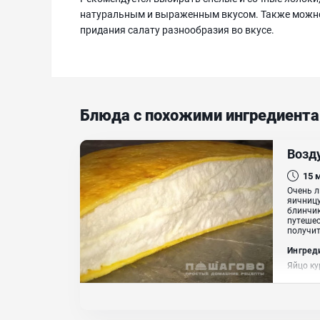
натуральным и выраженным вкусом. Также можно
придания салату разнообразия во вкусе.
Блюда с похожими ингредиент
Возд
15
Очень л
яичницу
блинчик
путешес
получит
Ингред
Яйцо ку