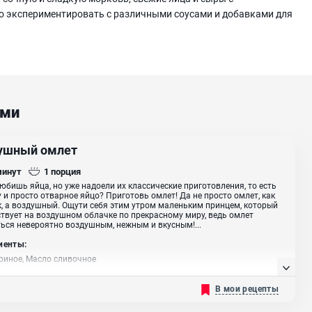
 экспериментировать с различными соусами и добавками для
ами
ушный омлет
минут
1
порция
юбишь яйца, но уже надоели их классические приготовления, то есть
 и просто отварное яйцо? Приготовь омлет! Да не просто омлет, как
, а воздушный. Ощути себя этим утром маленьким принцем, который
твует на воздушном облачке по прекрасному миру, ведь омлет
ься невероятно воздушным, нежным и вкусным!...
иенты:
риное, Масло сливочное
В мои рецепты