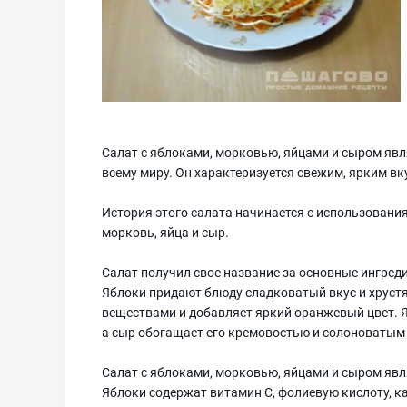
Салат с яблоками, морковью, яйцами и сыром яв
всему миру. Он характеризуется свежим, ярким в
История этого салата начинается с использования
морковь, яйца и сыр.
Салат получил свое название за основные ингре
Яблоки придают блюду сладковатый вкус и хруст
веществами и добавляет яркий оранжевый цвет. 
а сыр обогащает его кремовостью и солоноватым
Салат с яблоками, морковью, яйцами и сыром яв
Яблоки содержат витамин C, фолиевую кислоту, к