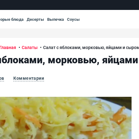
торые блюда
Десерты
Выпечка
Соусы
Главная
Салаты
Салат с яблоками, морковью, яйцами и сыро
 яблоками, морковью, яйцами
ов
Комментарии
ом
Сал