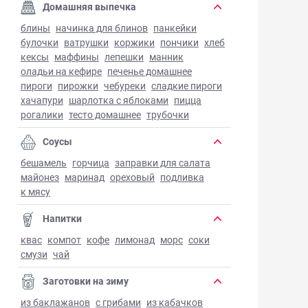
Домашняя выпечка
блины
начинка для блинов
панкейки
булочки
ватрушки
коржики
пончики
хлеб
кексы
маффины
лепешки
манник
оладьи на кефире
печенье домашнее
пироги
пирожки
чебуреки
сладкие пироги
хачапури
шарлотка с яблоками
пицца
рогалики
тесто домашнее
трубочки
Соусы
бешамель
горчица
заправки для салата
майонез
маринад
ореховый
подливка
к мясу
Напитки
квас
компот
кофе
лимонад
морс
соки
смузи
чай
Заготовки на зиму
из баклажанов
с грибами
из кабачков