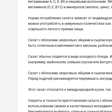
витаминами А, C, K, В6 и пищевыми волокнами. 
витаминов (D, Е, В12) и минералов (железо, цинк)
Норма потребления салата зависит от индивидуал
можно употреблять в умеренных количествах как в
отдельного легкого приема пищи.
Салат с яблоками, морковью, яйцами и сыром хор
быть отличным комплементом к мясным, рыбным
Салат обычно подается в виде холодного блюда. 
(например, майонезом, соевым соусом или йогурт
Салат с яблоками, морковью, яйцами и сыром мож
Перед подачей рекомендуется перемешать ингреди
Этот салат относится к международной кухне, так
Секреты и тонкости приготовления салата с ябло
использовании свежих и качественных ингредиент
Рекомендуется выбирать спелые и сочные яблоки,