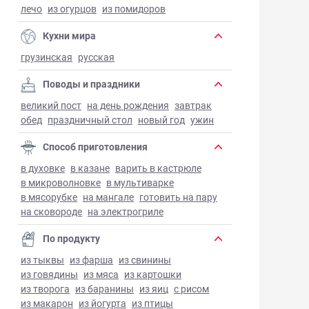
лечо
из огурцов
из помидоров
Кухни мира
грузинская
русская
Поводы и праздники
великий пост
на день рождения
завтрак
обед
праздничный стол
новый год
ужин
Способ приготовления
в духовке
в казане
варить в кастрюле
в микроволновке
в мультиварке
в мясорубке
на мангале
готовить на пару
на сковороде
на электрогриле
По продукту
из тыквы
из фарша
из свинины
из говядины
из мяса
из картошки
из творога
из баранины
из яиц
с рисом
из макарон
из йогурта
из птицы