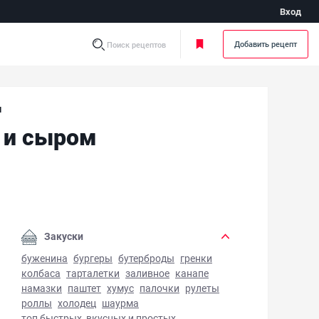
Вход
Добавить рецепт
Поиск рецептов
м
 и сыром
ат с яблоками, морковью, яйцами и сыром - фото готовог
Закуски
буженина
бургеры
бутерброды
гренки
колбаса
тарталетки
заливное
канапе
намазки
паштет
хумус
палочки
рулеты
роллы
холодец
шаурма
топ быстрых, вкусных и простых