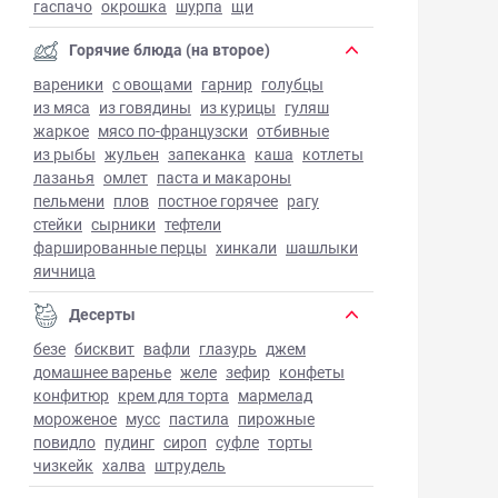
гаспачо
окрошка
шурпа
щи
Горячие блюда (на второе)
вареники
с овощами
гарнир
голубцы
из мяса
из говядины
из курицы
гуляш
жаркое
мясо по-французски
отбивные
из рыбы
жульен
запеканка
каша
котлеты
лазанья
омлет
паста и макароны
пельмени
плов
постное горячее
рагу
стейки
сырники
тефтели
фаршированные перцы
хинкали
шашлыки
яичница
Десерты
безе
бисквит
вафли
глазурь
джем
домашнее варенье
желе
зефир
конфеты
конфитюр
крем для торта
мармелад
мороженое
мусс
пастила
пирожные
повидло
пудинг
сироп
суфле
торты
чизкейк
халва
штрудель