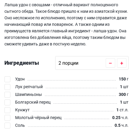
Лапша удон с овощами - отличный вариант полноценного
сытного обеда. Такое блюдо пришло к нам из азиатской кухни.
Оно несложное по исполнению, поэтому с ним справится даже
начинающий повар или поваренок. А также одним из
преимуществ является главный ингредиент - лапша-удон. Она
изготовлена без добавления яйца, поэтому таким блюдом вы
сможете удивить даже в постную неделю.
Ингредиенты
–
+
Удон
150
г
Лук репчатый
1
шт
Шампиньоны
300
г
Болгарский перец
1
шт
Кунжут
1
ст.л.
Молотый чёрный перец
0.25
ч.л.
Соль
0.5
ч.л.