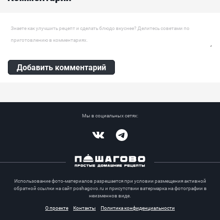
предотвращает авитаминоз и многое другое. ...
Оставить комментарий
Добавить комментарий
Мы в социальных сетях:
Vkontakte
Telegram
Использование фото-материалов разрешается при условии размещения активной
обратной ссылки на сайт poshagovo.ru и присутствии ватермарка на фотографии в
неизменнов виде.
О проекте
Контакты
Политика конфиденциальности