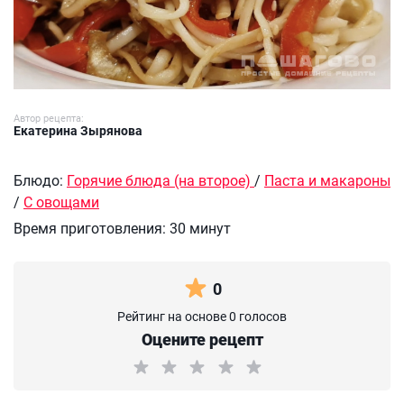
Автор рецепта:
Екатерина Зырянова
Блюдо:
Горячие блюда (на второе)
/
Паста и макароны
/
С овощами
Время приготовления:
30 минут
0
Рейтинг на основе 0 голосов
Оцените рецепт