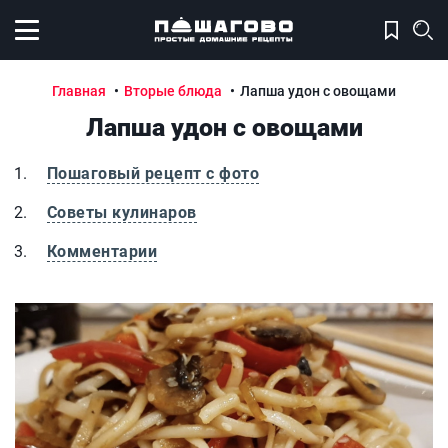
Открыть меню
Главная
Вторые блюда
Лапша удон с овощами
Лапша удон с овощами
Пошаговый рецепт с фото
Советы кулинаров
Комментарии
Лапша удон с овощами
Л