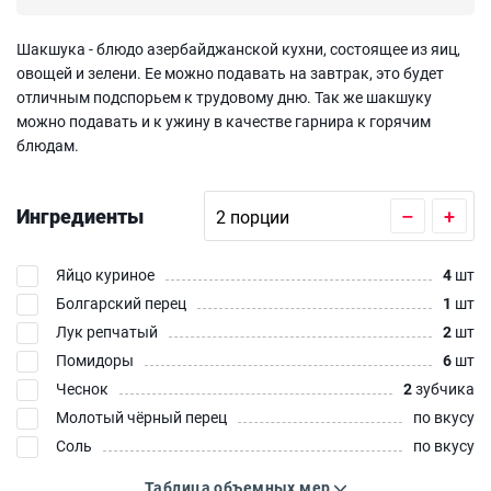
Шакшука - блюдо азербайджанской кухни, состоящее из яиц,
овощей и зелени. Ее можно подавать на завтрак, это будет
отличным подспорьем к трудовому дню. Так же шакшуку
можно подавать и к ужину в качестве гарнира к горячим
блюдам.
Ингредиенты
–
+
Яйцо куриное
4
шт
Болгарский перец
1
шт
Лук репчатый
2
шт
Помидоры
6
шт
Чеснок
2
зубчика
Молотый чёрный перец
по вкусу
Соль
по вкусу
Таблица объемных мер