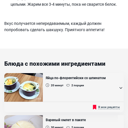
целыми. Жарим все 3-4 минуты, пока не сварится белок.
Вкус получается непередаваемым, каждый должен
попробовать сделать шакшуку. Приятного аппетита!
Блюда с похожими ингредиентами
Яйца по-флорентийски со шпинатом
20
минут
2
порции
Яйца по-флорентийски—блюдо изысканной ресторанной кухни.
В мои рецепты
Но это блюдо можно легко приготовить и в домашних условиях.
Если вам надоели обычные яичницы и омлеты, то это блюдо из
яиц прекрасно разнообразит ваше меню завтраков. Это блюдо
Вареный омлет в пакете
пришло к нам из Франции. Оно являлось любимым завтраком
Екатерины Медичи. А так как она была из Флоренции, то блюдо из
30
минут
2
порции