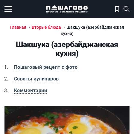
Открыть меню
Главная
Вторые блюда
Шакшука (азербайджанская
кухня)
Шакшука (азербайджанская
кухня)
Пошаговый рецепт с фото
Советы кулинаров
Комментарии
Шакшука (азербайджанская кухня)
Ш