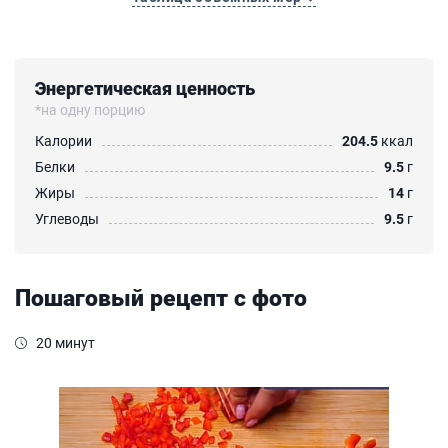
Энергетическая ценность
*на одну порцию
Калории
204.5
ккал
Белки
9.5
г
Жиры
14
г
Углеводы
9.5
г
Пошаговый рецепт с фото
20 минут