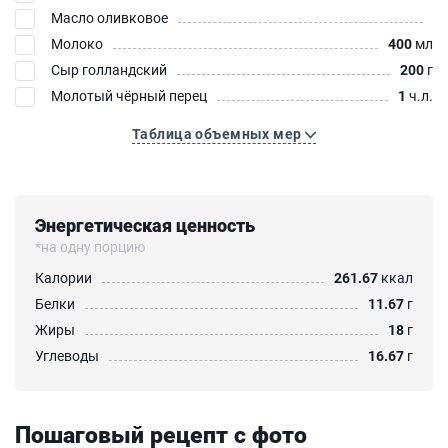
Масло оливковое
Молоко
400
мл
Сыр голландский
200
г
Молотый чёрный перец
1
ч.л.
Таблица объемных мер
Энергетическая ценность
*на одну порцию
Калории
261.67
ккал
Белки
11.67
г
Жиры
18
г
Углеводы
16.67
г
Пошаговый рецепт с фото