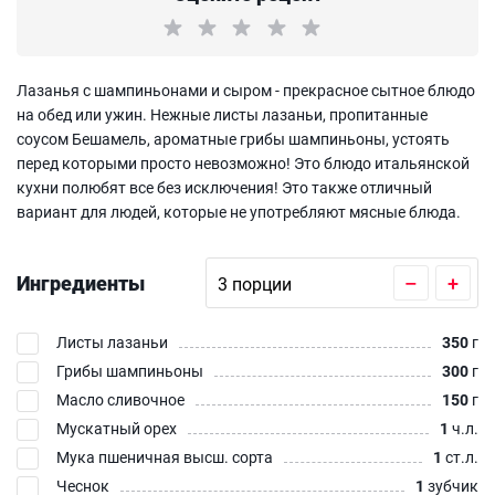
Лазанья с шампиньонами и сыром - прекрасное сытное блюдо
на обед или ужин. Нежные листы лазаньи, пропитанные
соусом Бешамель, ароматные грибы шампиньоны, устоять
перед которыми просто невозможно! Это блюдо итальянской
кухни полюбят все без исключения! Это также отличный
вариант для людей, которые не употребляют мясные блюда.
Ингредиенты
–
+
Листы лазаньи
350
г
Грибы шампиньоны
300
г
Масло сливочное
150
г
Мускатный орех
1
ч.л.
Мука пшеничная высш. сорта
1
ст.л.
Чеснок
1
зубчик