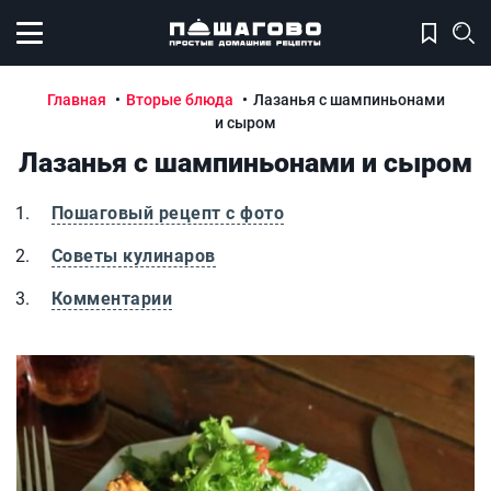
Открыть меню
Главная
Вторые блюда
Лазанья с шампиньонами
и сыром
Лазанья с шампиньонами и сыром
Пошаговый рецепт с фото
Советы кулинаров
Комментарии
Лазанья с шампиньонами и сыром
Л