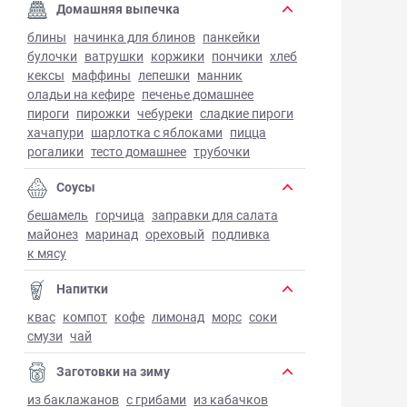
Домашняя выпечка
блины
начинка для блинов
панкейки
булочки
ватрушки
коржики
пончики
хлеб
кексы
маффины
лепешки
манник
оладьи на кефире
печенье домашнее
пироги
пирожки
чебуреки
сладкие пироги
хачапури
шарлотка с яблоками
пицца
рогалики
тесто домашнее
трубочки
Соусы
бешамель
горчица
заправки для салата
майонез
маринад
ореховый
подливка
к мясу
Напитки
квас
компот
кофе
лимонад
морс
соки
смузи
чай
Заготовки на зиму
из баклажанов
с грибами
из кабачков