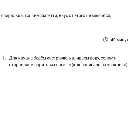
пиральки, тонкие спагетти, вкус от этого не меняется,
40 минут
Для начала берём кастрюлю, наливаем воду, солим и
отправляем вариться спагетти(как написано на упаковке).