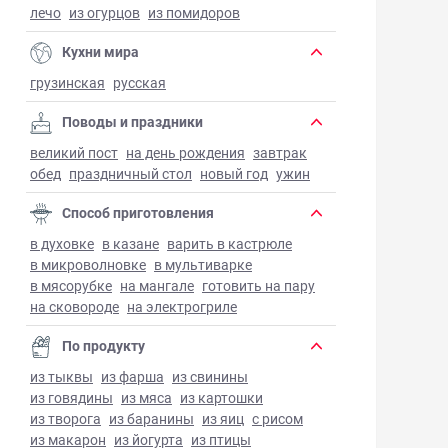
лечо
из огурцов
из помидоров
Кухни мира
грузинская
русская
Поводы и праздники
великий пост
на день рождения
завтрак
обед
праздничный стол
новый год
ужин
Способ приготовления
в духовке
в казане
варить в кастрюле
в микроволновке
в мультиварке
в мясорубке
на мангале
готовить на пару
на сковороде
на электрогриле
По продукту
из тыквы
из фарша
из свинины
из говядины
из мяса
из картошки
из творога
из баранины
из яиц
с рисом
из макарон
из йогурта
из птицы