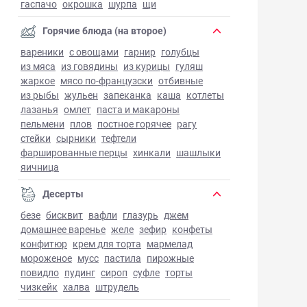
гаспачо
окрошка
шурпа
щи
Горячие блюда (на второе)
вареники
с овощами
гарнир
голубцы
из мяса
из говядины
из курицы
гуляш
жаркое
мясо по-французски
отбивные
из рыбы
жульен
запеканка
каша
котлеты
лазанья
омлет
паста и макароны
пельмени
плов
постное горячее
рагу
стейки
сырники
тефтели
фаршированные перцы
хинкали
шашлыки
яичница
Десерты
безе
бисквит
вафли
глазурь
джем
домашнее варенье
желе
зефир
конфеты
конфитюр
крем для торта
мармелад
мороженое
мусс
пастила
пирожные
повидло
пудинг
сироп
суфле
торты
чизкейк
халва
штрудель