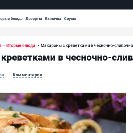
торые блюда
Десерты
Выпечка
Соусы
я
Вторые блюда
Макароны с креветками в чесночно-сливочно
креветками в чесночно-сли
ов
Комментарии
ном соусе
Мак