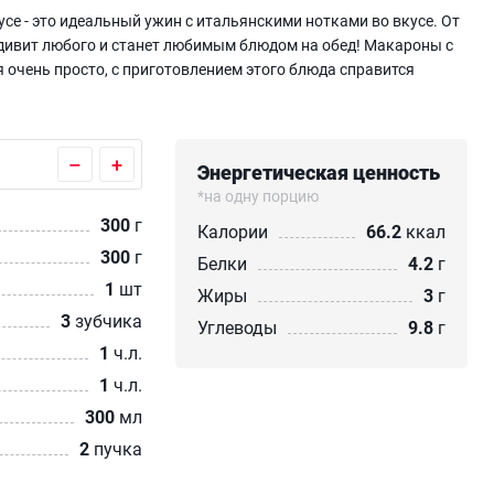
се - это идеальный ужин с итальянскими нотками во вкусе. От
 удивит любого и станет любимым блюдом на обед! Макароны с
 очень просто, с приготовлением этого блюда справится
–
+
Энергетическая ценность
*на одну порцию
300
г
Калории
66.2
ккал
300
г
Белки
4.2
г
1
шт
Жиры
3
г
3
зубчика
Углеводы
9.8
г
1
ч.л.
1
ч.л.
300
мл
2
пучка