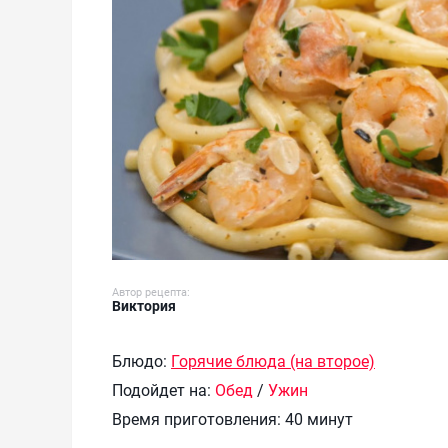
Автор рецепта:
Виктория
Блюдо:
Горячие блюда (на второе)
Подойдет на:
Обед
/
Ужин
Время приготовления:
40 минут