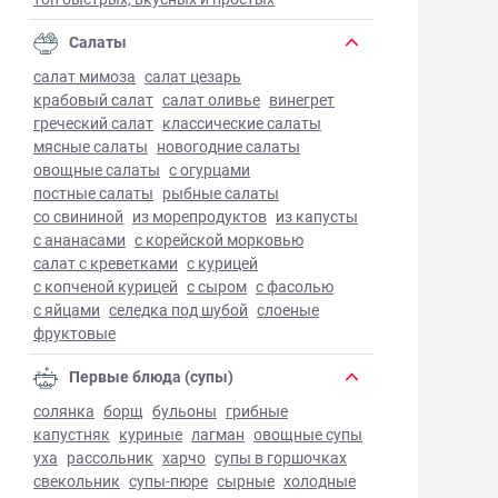
Салаты
салат мимоза
салат цезарь
крабовый салат
салат оливье
винегрет
греческий салат
классические салаты
мясные салаты
новогодние салаты
овощные салаты
с огурцами
постные салаты
рыбные салаты
со свининой
из морепродуктов
из капусты
с ананасами
с корейской морковью
салат с креветками
с курицей
с копченой курицей
с сыром
с фасолью
с яйцами
селедка под шубой
слоеные
фруктовые
Первые блюда (супы)
солянка
борщ
бульоны
грибные
капустняк
куриные
лагман
овощные супы
уха
рассольник
харчо
супы в горшочках
свекольник
супы-пюре
сырные
холодные