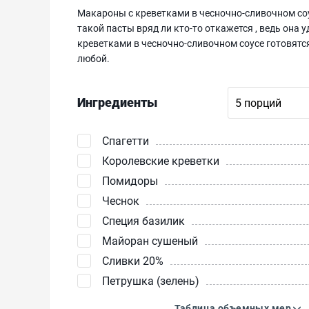
Макароны с креветками в чесночно-сливочном соу
такой пасты вряд ли кто-то откажется , ведь она
креветками в чесночно-сливочном соусе готовятся
любой.
Ингредиенты
Спагетти
Королевские креветки
Помидоры
Чеснок
Специя базилик
Майоран сушеный
Сливки 20%
Петрушка (зелень)
Таблица объемных мер