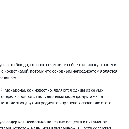
е - это блюдо, которое сочетает в себе итальянскую пасту и
с креветками", потому что основным ингредиентом является
понентом.
ей. Макароны, как известно, являются одним из самых
ою очередь, являются популярными морепродуктами на
четание этих двух ингредиентов привело к созданию этого
усе содержат несколько полезных веществ и витаминов.
тами, железом, кальцием и витамином D. Паста содержит