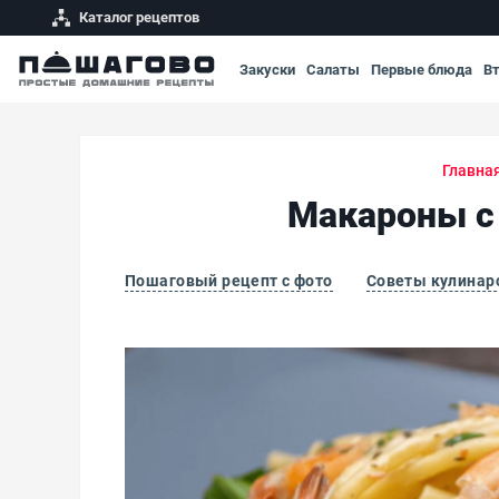
Каталог рецептов
Закуски
Салаты
Первые блюда
В
Главна
Макароны с 
Пошаговый рецепт с фото
Советы кулинар
Макароны с креветками в чесночно-сливоч