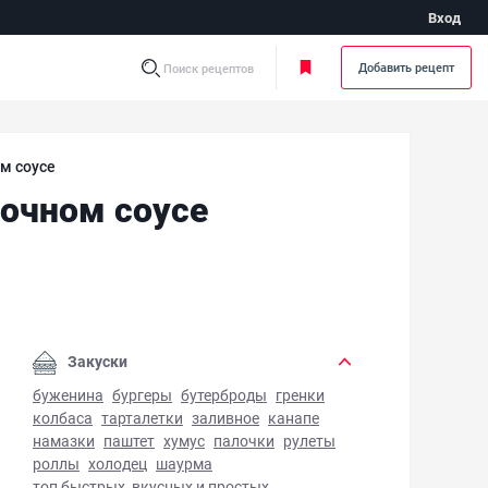
Вход
Добавить рецепт
Поиск рецептов
м соусе
вочном соусе
ароны с креветками в чесночно-сливочном соусе - фото г
Закуски
буженина
бургеры
бутерброды
гренки
колбаса
тарталетки
заливное
канапе
намазки
паштет
хумус
палочки
рулеты
роллы
холодец
шаурма
топ быстрых, вкусных и простых