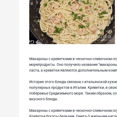
Макароны с креветками в чесночно-сливочном соус
морепродукты. Оно получило название "макароны 
паста, а креветки являются дополнительным ком
История этого блюда связана с итальянской кухн
популярных продуктов в Италии. Креветки, в св
побережье Средиземного моря. Таким образом, со
вкусного блюда.
Макароны с креветками в чесночно-сливочном со
Креветки богаты белками, Омега-3 жирными кисло