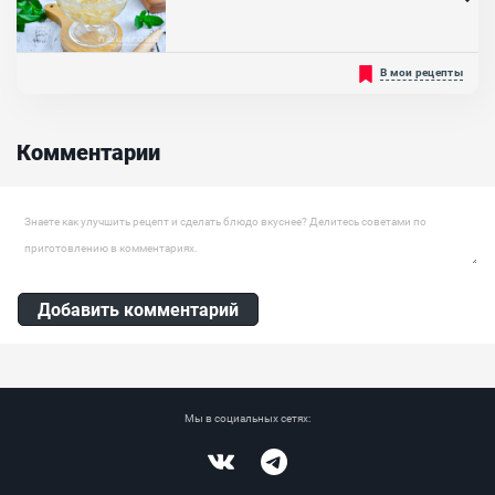
Ингредиенты:
Дрожжи сухие, Сахар, Мука пшеничная, Сметана, Масло
растительное
Рекомендуем к вашему приготовлению вкусный и полезный
В мои рецепты
грушевый конфитюр. Приготовить его вы можете в качестве
начинки для выпечки или же просто к чаю. Если в сезон груш вы
не знаете куда их девать, то можете приготовить такой конфитюр
на зиму по нашему рецепту. Он легко может храниться около
Комментарии
одного года и при это не теряет свой вкус. Для приготовления...
Ингредиенты:
Груша, Сахар, Лимон , Агар-агар
Оставить комментарий
Добавить комментарий
Мы в социальных сетях:
Vkontakte
Telegram