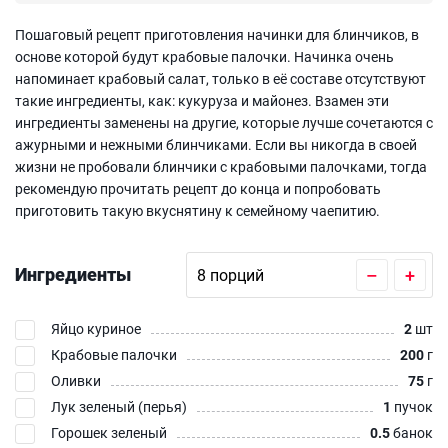
Пошаговый рецепт приготовления начинки для блинчиков, в
основе которой будут крабовые палочки. Начинка очень
напоминает крабовый салат, только в её составе отсутствуют
такие ингредиенты, как: кукуруза и майонез. Взамен эти
ингредиенты заменены на другие, которые лучше сочетаются с
ажурными и нежными блинчиками. Если вы никогда в своей
жизни не пробовали блинчики с крабовыми палочками, тогда
рекомендую прочитать рецепт до конца и попробовать
приготовить такую вкуснятину к семейному чаепитию.
Ингредиенты
–
+
Яйцо куриное
2
шт
Крабовые палочки
200
г
Оливки
75
г
Лук зеленый (перья)
1
пучок
Горошек зеленый
0.5
банок