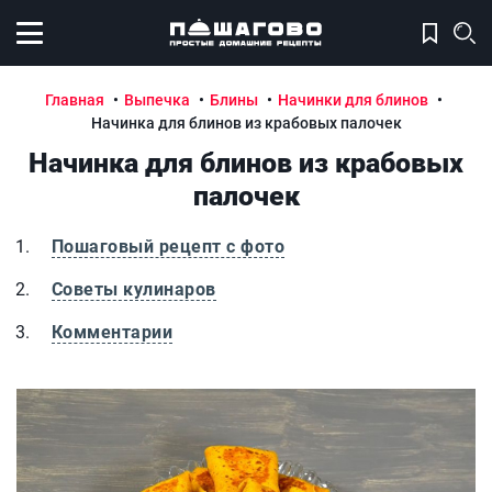
Открыть меню
Главная
Выпечка
Блины
Начинки для блинов
Начинка для блинов из крабовых палочек
Начинка для блинов из крабовых
палочек
Пошаговый рецепт с фото
Советы кулинаров
Комментарии
Начинка для блинов из крабовых палочек
Н