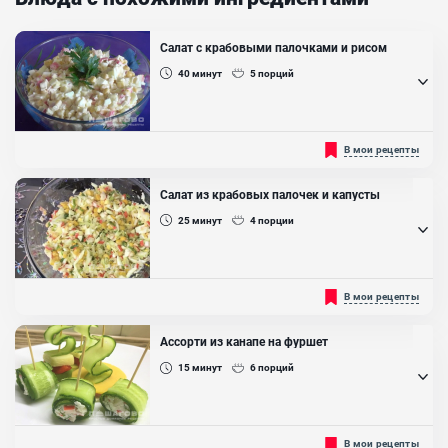
Салат с крабовыми палочками и рисом
40
минут
5
порций
Аппетитный и яркий, хорош как для фуршета, так и для обычного
В мои рецепты
ужина или обеда. Готовиться всего за 40 мнут. Обязательно
попробуйте...
Салат из крабовых палочек и капусты
25
минут
4
порции
Традиционное угощение каждого застолья. Есть огромное
В мои рецепты
множество вариантов приготовления этого салата. Мы сделаем
менее калорийный вариант, который не оставит вас и ваших
гостей равнодушными....
Ассорти из канапе на фуршет
15
минут
6
порций
Если хотите сделать свой праздничный стол или фуршет
В мои рецепты