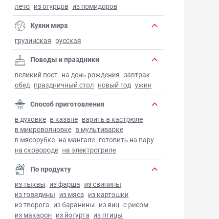
лечо
из огурцов
из помидоров
Кухни мира
грузинская
русская
Поводы и праздники
великий пост
на день рождения
завтрак
обед
праздничный стол
новый год
ужин
Способ приготовления
в духовке
в казане
варить в кастрюле
в микроволновке
в мультиварке
в мясорубке
на мангале
готовить на пару
на сковороде
на электрогриле
По продукту
из тыквы
из фарша
из свинины
из говядины
из мяса
из картошки
из творога
из баранины
из яиц
с рисом
из макарон
из йогурта
из птицы