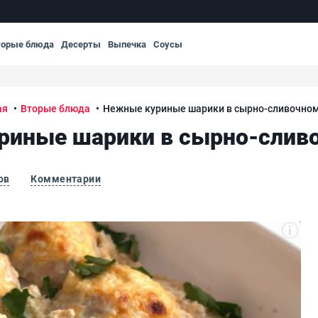
торые блюда
Десерты
Выпечка
Соусы
ая
Вторые блюда
Нежные куриные шарики в сырно-сливочном
риные шарики в сырно-сливо
ов
Комментарии
 соусе
Не