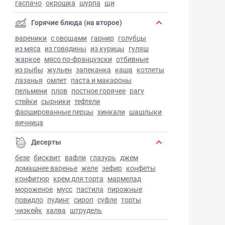
гаспачо
окрошка
шурпа
щи
Горячие блюда (на второе)
вареники
с овощами
гарнир
голубцы
из мяса
из говядины
из курицы
гуляш
жаркое
мясо по-французски
отбивные
из рыбы
жульен
запеканка
каша
котлеты
лазанья
омлет
паста и макароны
пельмени
плов
постное горячее
рагу
стейки
сырники
тефтели
фаршированные перцы
хинкали
шашлыки
яичница
Десерты
безе
бисквит
вафли
глазурь
джем
домашнее варенье
желе
зефир
конфеты
конфитюр
крем для торта
мармелад
мороженое
мусс
пастила
пирожные
повидло
пудинг
сироп
суфле
торты
чизкейк
халва
штрудель