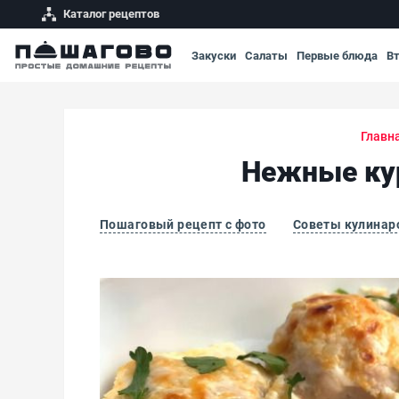
Каталог рецептов
Закуски
Салаты
Первые блюда
В
Главн
Нежные ку
Пошаговый рецепт с фото
Советы кулинар
Нежные куриные шарики в сырно-сливочном