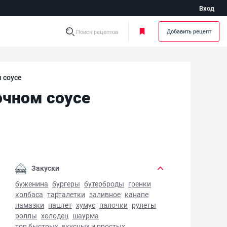
Вход
Добавить рецепт
Поиск рецептов
 соусе
чном соусе
жные куриные шарики в сырно-сливочном соусе - фото гот
Закуски
буженина
бургеры
бутерброды
гренки
колбаса
тарталетки
заливное
канапе
намазки
паштет
хумус
палочки
рулеты
роллы
холодец
шаурма
топ быстрых, вкусных и простых