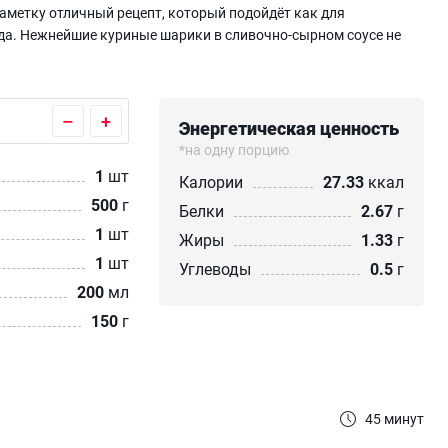
заметку отличный рецепт, который подойдёт как для
еда. Нежнейшие куриные шарики в сливочно-сырном соусе не
–
+
Энергетическая ценность
*на одну порцию
1
шт
Калории
27.33
ккал
500
г
Белки
2.67
г
1
шт
Жиры
1.33
г
1
шт
Углеводы
0.5
г
200
мл
150
г
45 минут