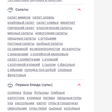
Салаты
салат мимоза
салат цезарь
крабовый салат
салат оливье
винегрет
греческий салат
классические салаты
мясные салаты
новогодние салаты
овощные салаты
с огурцами
постные салаты
рыбные салаты
со свининой
из морепродуктов
из капусты
с ананасами
с корейской морковью
салат с креветками
с курицей
с копченой курицей
с сыром
с фасолью
с яйцами
селедка под шубой
слоеные
фруктовые
Первые блюда (супы)
солянка
борщ
бульоны
грибные
капустняк
куриные
лагман
овощные супы
уха
рассольник
харчо
супы в горшочках
свекольник
супы-пюре
сырные
холодные