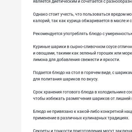
является диетическим и сочетается с разнообраз
Однако стоит учесть, что пользоваться вредом м
калорий, так как курица обжаривается в масле и с
Рекомендуется употреблять блюдо с умеренностью
Куриные шарики в сырно-сливочном соусе отлично
и овощами, такими как зеленый горошек или мор
лимона для добавления свежести и яркости.
Подается блюдо на стол в горячем виде, с шарик
для политания шариков по вкусу.
Срок хранения готового блюда в холодильнике сос
чтобы избежать размягчения шариков от лишней 
Блюдо не привязано к какой-либо конкретной нац
применение в различных кулинарных традициях.
Секреты и тонкости приготовления могут заключа