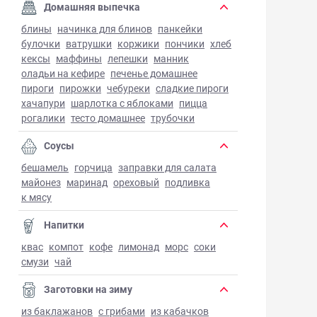
Домашняя выпечка
блины
начинка для блинов
панкейки
булочки
ватрушки
коржики
пончики
хлеб
кексы
маффины
лепешки
манник
оладьи на кефире
печенье домашнее
пироги
пирожки
чебуреки
сладкие пироги
хачапури
шарлотка с яблоками
пицца
рогалики
тесто домашнее
трубочки
Соусы
бешамель
горчица
заправки для салата
майонез
маринад
ореховый
подливка
к мясу
Напитки
квас
компот
кофе
лимонад
морс
соки
смузи
чай
Заготовки на зиму
из баклажанов
с грибами
из кабачков