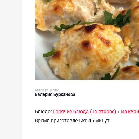
Автор рецепта:
Валерия Бурханова
Блюдо:
Горячие блюда (на второе)
/
Из кур
Время приготовления:
45 минут