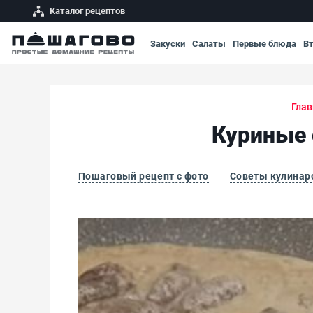
Каталог рецептов
Закуски
Салаты
Первые блюда
В
Глав
Куриные 
Пошаговый рецепт с фото
Советы кулинар
Куриные сердечки в сливочно-чесночном со