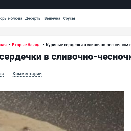
торые блюда
Десерты
Выпечка
Соусы
ная
Вторые блюда
Куриные сердечки в сливочно-чесночном 
сердечки в сливочно-чесноч
ов
Комментарии
усе
Кур