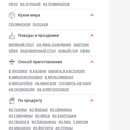
лечо
из огурцов
из помидоров
Кухни мира
грузинская
русская
Поводы и праздники
великий пост
на день рождения
завтрак
обед
праздничный стол
новый год
ужин
Способ приготовления
в духовке
в казане
варить в кастрюле
в микроволновке
в мультиварке
в мясорубке
на мангале
готовить на пару
на сковороде
на электрогриле
По продукту
из тыквы
из фарша
из свинины
из говядины
из мяса
из картошки
из творога
из баранины
из яиц
с рисом
из макарон
из йогурта
из птицы