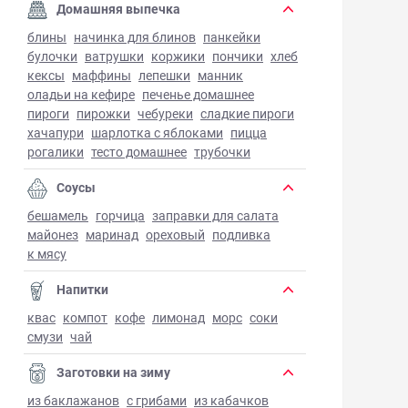
Домашняя выпечка
блины
начинка для блинов
панкейки
булочки
ватрушки
коржики
пончики
хлеб
кексы
маффины
лепешки
манник
оладьи на кефире
печенье домашнее
пироги
пирожки
чебуреки
сладкие пироги
хачапури
шарлотка с яблоками
пицца
рогалики
тесто домашнее
трубочки
Соусы
бешамель
горчица
заправки для салата
майонез
маринад
ореховый
подливка
к мясу
Напитки
квас
компот
кофе
лимонад
морс
соки
смузи
чай
Заготовки на зиму
из баклажанов
с грибами
из кабачков