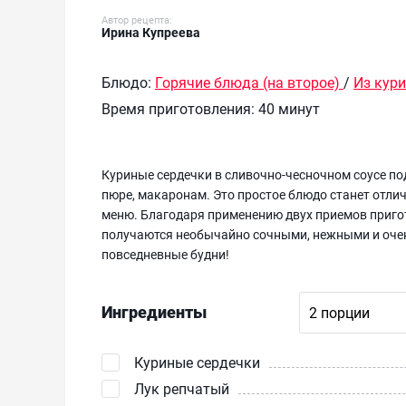
Автор рецепта:
Ирина Купреева
Блюдо:
Горячие блюда (на второе)
/
Из кур
Время приготовления:
40 минут
Куриные сердечки в сливочно-чесночном соусе по
пюре, макаронам. Это простое блюдо станет отли
меню. Благодаря применению двух приемов пригот
получаются необычайно сочными, нежными и очень
повседневные будни!
Ингредиенты
Куриные сердечки
Лук репчатый