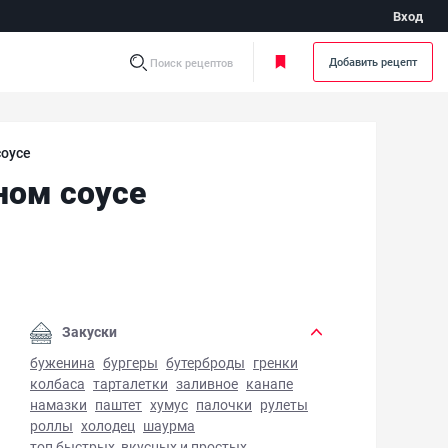
Вход
Добавить рецепт
Поиск рецептов
соусе
ном соусе
иные сердечки в сливочно-чесночном соусе - фото готово
Закуски
буженина
бургеры
бутерброды
гренки
колбаса
тарталетки
заливное
канапе
намазки
паштет
хумус
палочки
рулеты
роллы
холодец
шаурма
топ быстрых, вкусных и простых