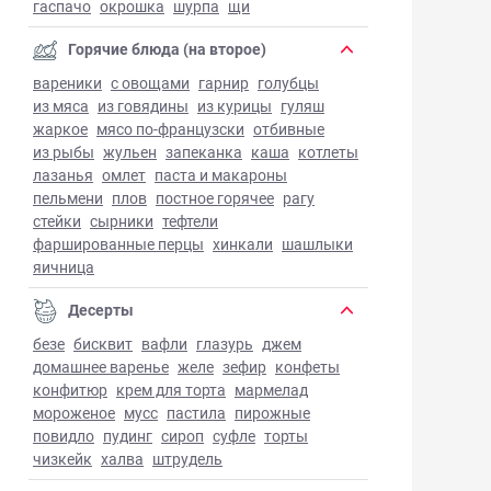
гаспачо
окрошка
шурпа
щи
Горячие блюда (на второе)
вареники
с овощами
гарнир
голубцы
из мяса
из говядины
из курицы
гуляш
жаркое
мясо по-французски
отбивные
из рыбы
жульен
запеканка
каша
котлеты
лазанья
омлет
паста и макароны
пельмени
плов
постное горячее
рагу
стейки
сырники
тефтели
фаршированные перцы
хинкали
шашлыки
яичница
Десерты
безе
бисквит
вафли
глазурь
джем
домашнее варенье
желе
зефир
конфеты
конфитюр
крем для торта
мармелад
мороженое
мусс
пастила
пирожные
повидло
пудинг
сироп
суфле
торты
чизкейк
халва
штрудель