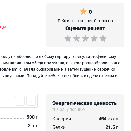
0
Рейтинг на основе 0 голосов
ицы
Оцените рецепт
дойдут к абсолютно любому гарниру: к рису, картофельному
чным вариантом обеда или ужина, а также разнообразит ваше
овления, сначала обжаривание, а затем тушение, сердечки
 вкусными! Порадуйте себя и своих близких деликатесом в
–
+
Энергетическая ценность
*на одну порцию
500
г
Калории
454
ккал
2
шт
Белки
21.5
г