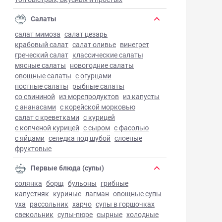
Салаты
салат мимоза
салат цезарь
крабовый салат
салат оливье
винегрет
греческий салат
классические салаты
мясные салаты
новогодние салаты
овощные салаты
с огурцами
постные салаты
рыбные салаты
со свининой
из морепродуктов
из капусты
с ананасами
с корейской морковью
салат с креветками
с курицей
с копченой курицей
с сыром
с фасолью
с яйцами
селедка под шубой
слоеные
фруктовые
Первые блюда (супы)
солянка
борщ
бульоны
грибные
капустняк
куриные
лагман
овощные супы
уха
рассольник
харчо
супы в горшочках
свекольник
супы-пюре
сырные
холодные