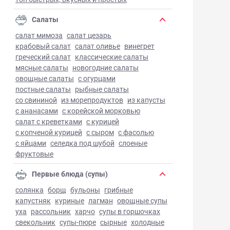
Салаты
салат мимоза
салат цезарь
крабовый салат
салат оливье
винегрет
греческий салат
классические салаты
мясные салаты
новогодние салаты
овощные салаты
с огурцами
постные салаты
рыбные салаты
со свининой
из морепродуктов
из капусты
с ананасами
с корейской морковью
салат с креветками
с курицей
с копченой курицей
с сыром
с фасолью
с яйцами
селедка под шубой
слоеные
фруктовые
Первые блюда (супы)
солянка
борщ
бульоны
грибные
капустняк
куриные
лагман
овощные супы
уха
рассольник
харчо
супы в горшочках
свекольник
супы-пюре
сырные
холодные