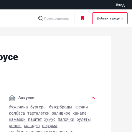
Вход
Добавить рецепт
Поиск рецептов
оусе
жный кальмар в сметанном соусе - фото готового блюда
Закуски
буженина
бургеры
бутерброды
гренки
колбаса
тарталетки
заливное
канапе
намазки
паштет
хумус
палочки
рулеты
роллы
холодец
шаурма
топ быстрых, вкусных и простых