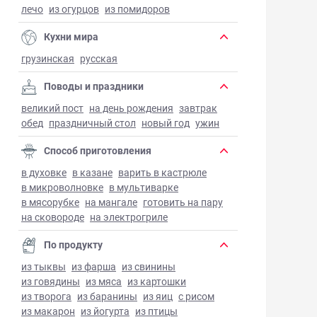
лечо
из огурцов
из помидоров
Кухни мира
грузинская
русская
Поводы и праздники
великий пост
на день рождения
завтрак
обед
праздничный стол
новый год
ужин
Способ приготовления
в духовке
в казане
варить в кастрюле
в микроволновке
в мультиварке
в мясорубке
на мангале
готовить на пару
на сковороде
на электрогриле
По продукту
из тыквы
из фарша
из свинины
из говядины
из мяса
из картошки
из творога
из баранины
из яиц
с рисом
из макарон
из йогурта
из птицы