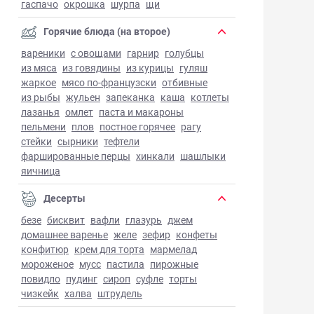
гаспачо
окрошка
шурпа
щи
Горячие блюда (на второе)
вареники
с овощами
гарнир
голубцы
из мяса
из говядины
из курицы
гуляш
жаркое
мясо по-французски
отбивные
из рыбы
жульен
запеканка
каша
котлеты
лазанья
омлет
паста и макароны
пельмени
плов
постное горячее
рагу
стейки
сырники
тефтели
фаршированные перцы
хинкали
шашлыки
яичница
Десерты
безе
бисквит
вафли
глазурь
джем
домашнее варенье
желе
зефир
конфеты
конфитюр
крем для торта
мармелад
мороженое
мусс
пастила
пирожные
повидло
пудинг
сироп
суфле
торты
чизкейк
халва
штрудель