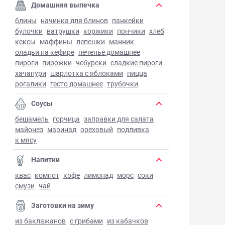
Домашняя выпечка
блины
начинка для блинов
панкейки
булочки
ватрушки
коржики
пончики
хлеб
кексы
маффины
лепешки
манник
оладьи на кефире
печенье домашнее
пироги
пирожки
чебуреки
сладкие пироги
хачапури
шарлотка с яблоками
пицца
рогалики
тесто домашнее
трубочки
Соусы
бешамель
горчица
заправки для салата
майонез
маринад
ореховый
подливка
к мясу
Напитки
квас
компот
кофе
лимонад
морс
соки
смузи
чай
Заготовки на зиму
из баклажанов
с грибами
из кабачков