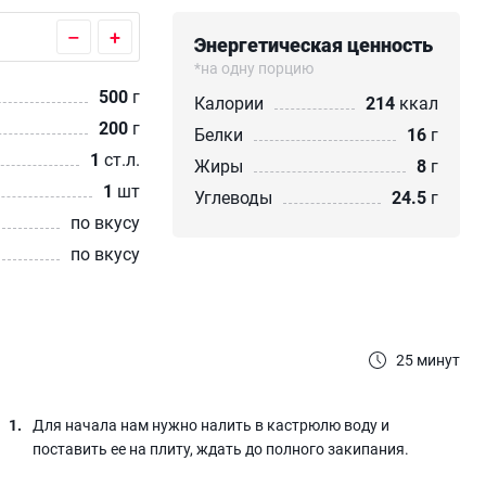
–
+
Энергетическая ценность
*на одну порцию
500
г
Калории
214
ккал
200
г
Белки
16
г
1
ст.л.
Жиры
8
г
1
шт
Углеводы
24.5
г
по вкусу
по вкусу
25 минут
Для начала нам нужно налить в кастрюлю воду и
поставить ее на плиту, ждать до полного закипания.