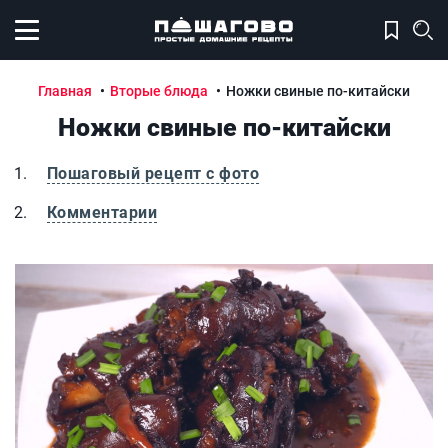
Открыть меню
Главная
Вторые блюда
Ножки свиные по-китайски
Ножки свиные по-китайски
Пошаговый рецепт с фото
Комментарии
Ножки свиные по-китайски
Н