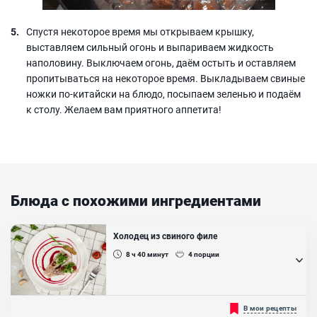
Спустя некоторое время мы открываем крышку,
выставляем сильный огонь и выпариваем жидкость
наполовину. Выключаем огонь, даём остыть и оставляем
пропитываться на некоторое время. Выкладываем свиные
ножки по-китайски на блюдо, посыпаем зеленью и подаём
к столу. Желаем вам приятного аппетита!
Блюда с похожими ингредиентами
Холодец из свиного филе
8 ч 40
минут
4
порции
Чтобы холодец получился особенно вкусным, нужно
В мои рецепты
использовать не только жирные, но и постные куски мяса.