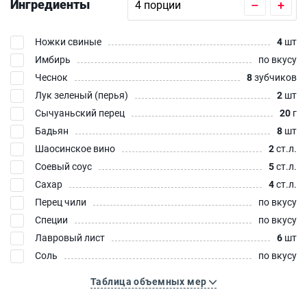
Ингредиенты
–
+
Ножки свиные
4
шт
Имбирь
по вкусу
Чеснок
8
зубчиков
Лук зеленый (перья)
2
шт
Сычуаньский перец
20
г
Бадьян
8
шт
Шаосинское вино
2
ст.л.
Соевый соус
5
ст.л.
Сахар
4
ст.л.
Перец чили
по вкусу
Специи
по вкусу
Лавровый лист
6
шт
Соль
по вкусу
Таблица объемных мер