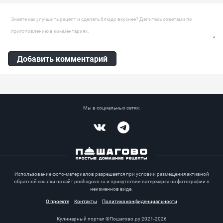
Ингредиенты:
Яблоки, Сахар
Оставить комментарий
Добавить комментарий
Мы в социальных сетях:
Vkontakte
Telegram
Использование фото-материалов разрешается при условии размещения активной
обратной ссылки на сайт poshagovo.ru и присутствии ватермарка на фотографии в
неизменнов виде.
О проекте
Контакты
Политика конфиденциальности
Кулинарный портал ©Пошагово.ру 2021-2026