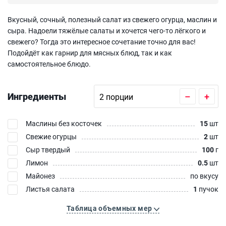
Вкусный, сочный, полезный салат из свежего огурца, маслин и
сыра. Надоели тяжёлые салаты и хочется чего-то лёгкого и
свежего? Тогда это интересное сочетание точно для вас!
Подойдёт как гарнир для мясных блюд, так и как
самостоятельное блюдо.
Ингредиенты
–
+
Маслины без косточек
15
шт
Свежие огурцы
2
шт
Сыр твердый
100
г
Лимон
0.5
шт
Майонез
по вкусу
Листья салата
1
пучок
Таблица объемных мер