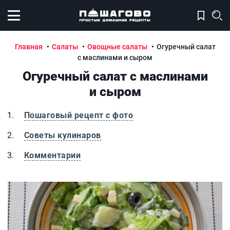
Открыть меню
Главная
Салаты
Овощные салаты
Огуречный салат
с маслинами и сыром
Огуречный салат с маслинами
и сыром
Пошаговый рецепт с фото
Советы кулинаров
Комментарии
Огуречный салат с маслинами и сыром
О