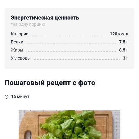
Энергетическая ценность
*на одну порцию
Калории
120
ккал
Белки
7.5
г
Жиры
8.5
г
Углеводы
3
г
Пошаговый рецепт с фото
15 минут