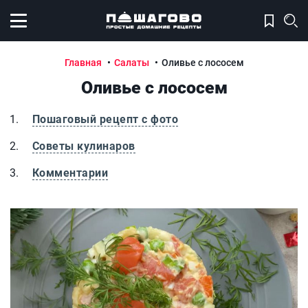
Открыть меню
Главная
Салаты
Оливье с лососем
Оливье с лососем
Пошаговый рецепт с фото
Советы кулинаров
Комментарии
Оливье с лососем
О