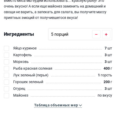
Вместо мяса мы будем использовать... красную рыбу! Это
очень вкусно! А если еще майонез заменить на домашний и
овощи не варить, а запекать для салата, вы получите массу
приятных эмоций от получившегося вкуса!
Ингредиенты
–
+
Яйцо куриное
7
шт
Картофель
3
шт
Морковь
3
шт
Рыба красная соленая
400
г
Лук зеленый (перья)
1
горсть
Горошек зеленый
200
г
Огурец
3
шт
Майонез
по вкусу
Таблица объемных мер