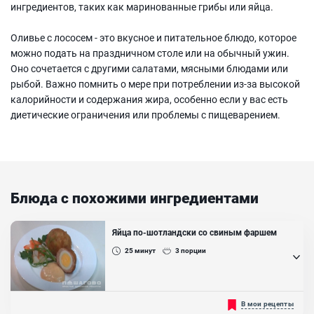
ингредиентов, таких как маринованные грибы или яйца.
Оливье с лососем - это вкусное и питательное блюдо, которое
можно подать на праздничном столе или на обычный ужин.
Оно сочетается с другими салатами, мясными блюдами или
рыбой. Важно помнить о мере при потреблении из-за высокой
калорийности и содержания жира, особенно если у вас есть
диетические ограничения или проблемы с пищеварением.
Блюда с похожими ингредиентами
Яйца по-шотландски со свиным фаршем
25
минут
3
порции
Яйца по-шотландски называют еще шотландскими котлетами.
В мои рецепты
Его можно готовить из любого фарша: говяжьего, куриного,