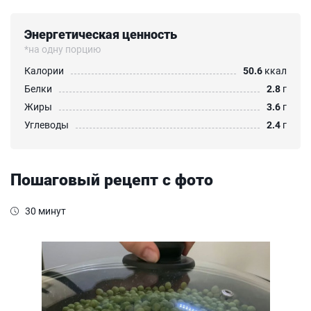
Энергетическая ценность
*на одну порцию
Калории
50.6
ккал
Белки
2.8
г
Жиры
3.6
г
Углеводы
2.4
г
Пошаговый рецепт с фото
30 минут