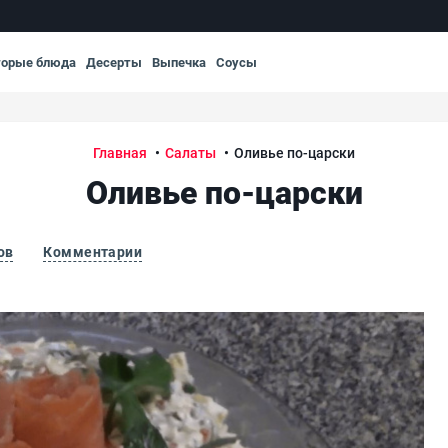
торые блюда
Десерты
Выпечка
Соусы
Главная
Салаты
Оливье по-царски
Оливье по-царски
ов
Комментарии
Оли