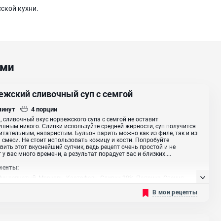
ской кухни.
ами
ежский сливочный суп с семгой
минут
4
порции
 сливочный вкус норвежского супа с семгой не оставит
шным никого. Сливки используйте средней жирности, суп получится
итательным, наваристым. Бульон варить можно как из филе, так и из
 смеси. Не стоит использовать кожицу и кости. Попробуйте
вить этот вкуснейший супчик, ведь рецепт очень простой и не
 у вас много времени, а результат порадует вас и близких....
иенты:
Лук репчатый, Морковь, Картофель, Сливки 20%, Паприка, Специя
еснок, Прованские травы
В мои рецепты