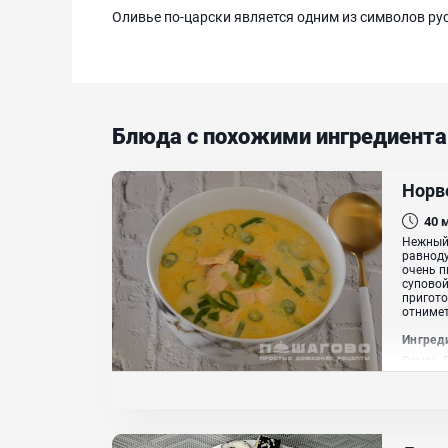
Оливье по-царски является одним из символов рус
Блюда с похожими ингредиент
Норв
40
Нежный,
равноду
очень п
суповой
пригото
отнимет
Ингред
Семга, 
сухой ч