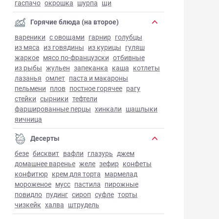
гаспачо
окрошка
шурпа
щи
Горячие блюда (на второе)
вареники
с овощами
гарнир
голубцы
из мяса
из говядины
из курицы
гуляш
жаркое
мясо по-французски
отбивные
из рыбы
жульен
запеканка
каша
котлеты
лазанья
омлет
паста и макароны
пельмени
плов
постное горячее
рагу
стейки
сырники
тефтели
фаршированные перцы
хинкали
шашлыки
яичница
Десерты
безе
бисквит
вафли
глазурь
джем
домашнее варенье
желе
зефир
конфеты
конфитюр
крем для торта
мармелад
мороженое
мусс
пастила
пирожные
повидло
пудинг
сироп
суфле
торты
чизкейк
халва
штрудель