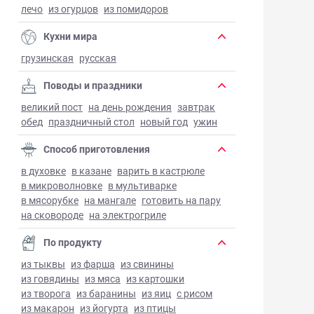
лечо
из огурцов
из помидоров
Кухни мира
грузинская
русская
Поводы и праздники
великий пост
на день рождения
завтрак
обед
праздничный стол
новый год
ужин
Способ приготовления
в духовке
в казане
варить в кастрюле
в микроволновке
в мультиварке
в мясорубке
на мангале
готовить на пару
на сковороде
на электрогриле
По продукту
из тыквы
из фарша
из свинины
из говядины
из мяса
из картошки
из творога
из баранины
из яиц
с рисом
из макарон
из йогурта
из птицы