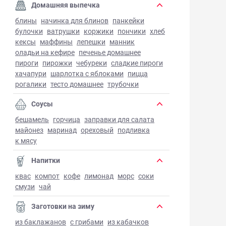
Домашняя выпечка
блины
начинка для блинов
панкейки
булочки
ватрушки
коржики
пончики
хлеб
кексы
маффины
лепешки
манник
оладьи на кефире
печенье домашнее
пироги
пирожки
чебуреки
сладкие пироги
хачапури
шарлотка с яблоками
пицца
рогалики
тесто домашнее
трубочки
Соусы
бешамель
горчица
заправки для салата
майонез
маринад
ореховый
подливка
к мясу
Напитки
квас
компот
кофе
лимонад
морс
соки
смузи
чай
Заготовки на зиму
из баклажанов
с грибами
из кабачков