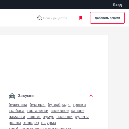
Вход
Добавить рецепт
Поиск рецептов
вье по-царски - фото готового блюда
Закуски
буженина
бургеры
бутерброды
гренки
колбаса
тарталетки
заливное
канапе
намазки
паштет
хумус
палочки
рулеты
роллы
холодец
шаурма
топ быстрых, вкусных и простых