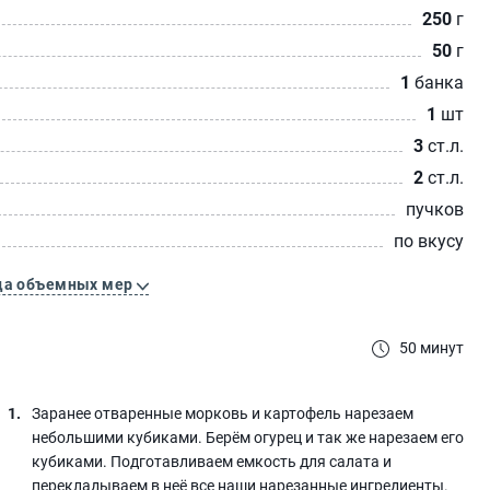
250
г
50
г
1
банка
1
шт
3
ст.л.
2
ст.л.
пучков
по вкусу
ца объемных мер
50 минут
Заранее отваренные морковь и картофель нарезаем
небольшими кубиками. Берём огурец и так же нарезаем его
кубиками. Подготавливаем емкость для салата и
перекладываем в неё все наши нарезанные ингредиенты.