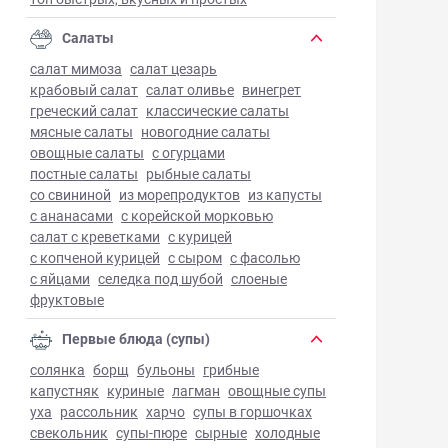
Салаты
салат мимоза
салат цезарь
крабовый салат
салат оливье
винегрет
греческий салат
классические салаты
мясные салаты
новогодние салаты
овощные салаты
с огурцами
постные салаты
рыбные салаты
со свининой
из морепродуктов
из капусты
с ананасами
с корейской морковью
салат с креветками
с курицей
с копченой курицей
с сыром
с фасолью
с яйцами
селедка под шубой
слоеные
фруктовые
Первые блюда (супы)
солянка
борщ
бульоны
грибные
капустняк
куриные
лагман
овощные супы
уха
рассольник
харчо
супы в горшочках
свекольник
супы-пюре
сырные
холодные