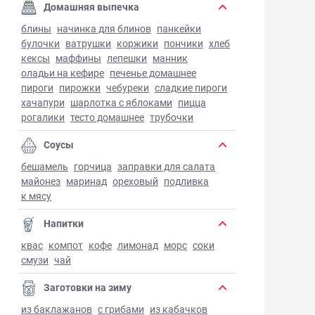
Домашняя выпечка
блины
начинка для блинов
панкейки
булочки
ватрушки
коржики
пончики
хлеб
кексы
маффины
лепешки
манник
оладьи на кефире
печенье домашнее
пироги
пирожки
чебуреки
сладкие пироги
хачапури
шарлотка с яблоками
пицца
рогалики
тесто домашнее
трубочки
Соусы
бешамель
горчица
заправки для салата
майонез
маринад
ореховый
подливка
к мясу
Напитки
квас
компот
кофе
лимонад
морс
соки
смузи
чай
Заготовки на зиму
из баклажанов
с грибами
из кабачков