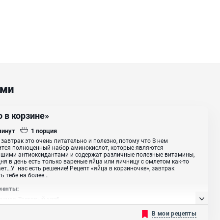
ами
 в корзине»
минут
1
порция
 завтрак это очень питательно и полезно, потому что В нем
тся полноценный набор аминокислот, которые являются
йшими антиоксидантами и содержат различные полезные витамины,
дня в день есть только вареные яйца или яичницу с омлетом как-то
ет…У нас есть решение! Рецепт «яйца в корзиночке», завтрак
ь тебе на более...
иенты:
риное, Тостовый хлеб
В мои рецепты