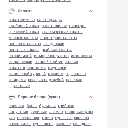
Салаты
салат мимоза
салат цезарь
крабовый салат
салат оливье
винегрет
греческий салат
классические салаты
мясные салаты
новогодние салаты
овощные салаты
с огурцами
постные салаты
рыбные салаты
со свининой
из морепродуктов
из капусты
с ананасами
с корейской морковью
салат с креветками
с курицей
с копченой курицей
с сыром
с фасолью
с яйцами
селедка под шубой
слоеные
фруктовые
Первые блюда (супы)
солянка
борщ
бульоны
грибные
капустняк
куриные
лагман
овощные супы
уха
рассольник
харчо
супы в горшочках
свекольник
супы-пюре
сырные
холодные