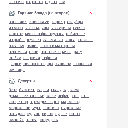
гаспачо
окрошка
шурпа
щи
Горячие блюда (на второе)
вареники
с овощами
гарнир
голубцы
из мяса
из говядины
из курицы
гуляш
жаркое
мясо по-французски
отбивные
из рыбы
жульен
запеканка
каша
котлеты
лазанья
омлет
паста и макароны
пельмени
плов
постное горячее
рагу
стейки
сырники
тефтели
фаршированные перцы
хинкали
шашлыки
яичница
Десерты
безе
бисквит
вафли
глазурь
джем
домашнее варенье
желе
зефир
конфеты
конфитюр
крем для торта
мармелад
мороженое
мусс
пастила
пирожные
повидло
пудинг
сироп
суфле
торты
чизкейк
халва
штрудель