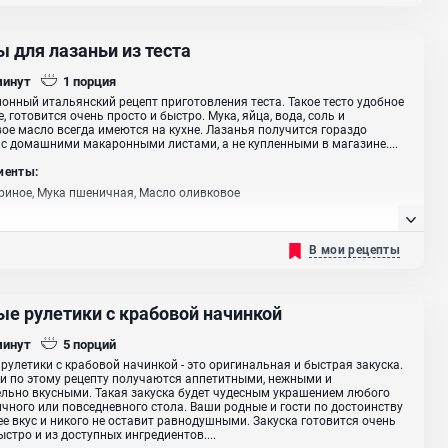
 для лазаньи из теста
минут
1
порция
онный итальянский рецепт приготовления теста. Такое тесто удобное
е, готовится очень просто и быстро. Мука, яйца, вода, соль и
ое масло всегда имеются на кухне. Лазанья получится гораздо
 с домашними макаронными листами, а не купленными в магазине....
иенты:
риное, Мука пшеничная, Масло оливковое
В мои рецепты
ые рулетики с крабовой начинкой
минут
5
порций
рулетики с крабовой начинкой - это оригинальная и быстрая закуска.
и по этому рецепту получаются аппетитными, нежными и
льно вкусными. Такая закуска будет чудесным украшением любого
чного или повседневного стола. Ваши родные и гости по достоинству
ее вкус и никого не оставит равнодушными. Закуска готовится очень
быстро и из доступных ингредиентов....