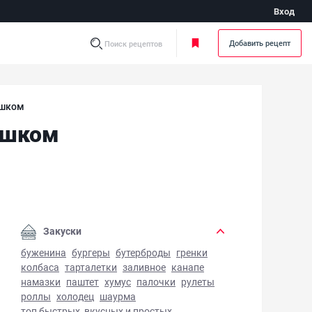
Вход
Добавить рецепт
Поиск рецептов
ошком
ошком
лет со шпинатом, сыром и горошком - фото готового блюд
Закуски
буженина
бургеры
бутерброды
гренки
колбаса
тарталетки
заливное
канапе
намазки
паштет
хумус
палочки
рулеты
роллы
холодец
шаурма
топ быстрых, вкусных и простых