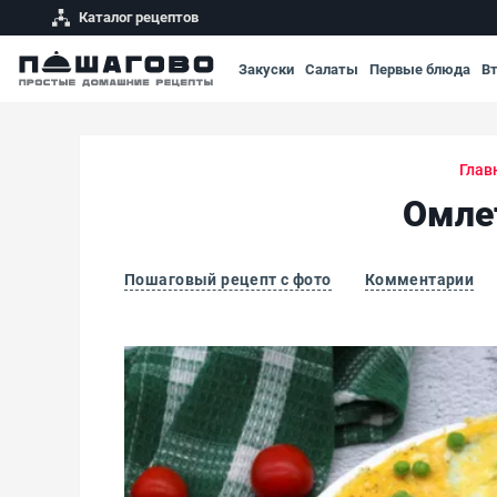
Каталог рецептов
Закуски
Салаты
Первые блюда
В
Глав
Омле
Пошаговый рецепт с фото
Комментарии
Омлет со шпинатом, сыром и горошком