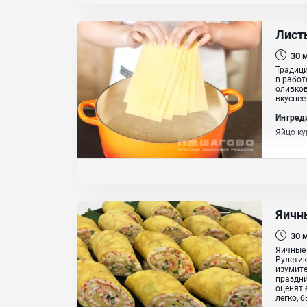
Листы
30
Традици
в работ
оливков
вкуснее
Ингред
Яйцо ку
Яичн
30
Яичные 
Рулетик
изумите
праздни
оценят 
легко, 