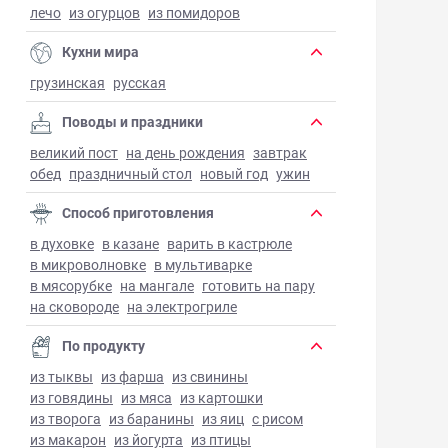
лечо
из огурцов
из помидоров
Кухни мира
грузинская
русская
Поводы и праздники
великий пост
на день рождения
завтрак
обед
праздничный стол
новый год
ужин
Способ приготовления
в духовке
в казане
варить в кастрюле
в микроволновке
в мультиварке
в мясорубке
на мангале
готовить на пару
на сковороде
на электрогриле
По продукту
из тыквы
из фарша
из свинины
из говядины
из мяса
из картошки
из творога
из баранины
из яиц
с рисом
из макарон
из йогурта
из птицы