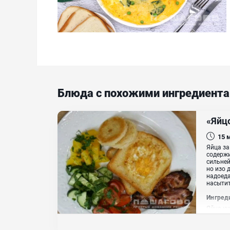
Блюда с похожими ингредиент
«Яйцо
15
Яйца за
содержи
сильне
но изо 
надоеда
насытит
Ингред
Яйцо ку