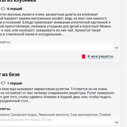
6
порций
тно вкусные, яркие и очень ароматные цукаты из клубники!
й вариант замене магазинных конфет, ведь на вкус они намного
е и полезней. Блюдо привлекает внимание аппетитной картинкой и
ой приготовления, любимое угощение для детей и взрослых! Можно
 к чаю, или наоборот, заваривать из них чай. Хранится такая
а в стеклянной банке в холодильнике....
иенты:
а, Сахар
В мои рецепты
 из безе
1
порция
з безе еще называют меренговым рулетом. Готовится он не очень
 но потребует от вас четкому следованию рецептуре. Рулет прекрасно
т для того, чтобы удивить близких в будний день или, чтобы подать
праздничный стол....
иенты:
риное, Сахарная пудра, Лимонная кислота, Сыр маскарпоне, Сливки
нильный сахар, Клубника, Ягоды