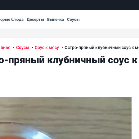
торые блюда
Десерты
Выпечка
Соусы
авная
Соусы
Соус к мясу
Остро-пряный клубничный соус к м
о-пряный клубничный соус к
Ост