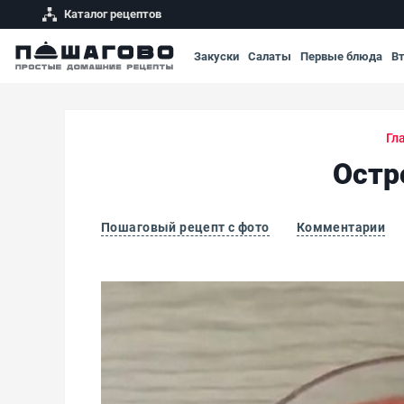
Каталог рецептов
Закуски
Салаты
Первые блюда
В
Гл
Остр
Пошаговый рецепт с фото
Комментарии
Остро-пряный клубничный соус к мясу