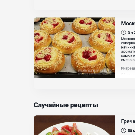
Моск
3 ч
Московс
соверше
начинке
аромато
самых в
смело о
Ингред
Яйцо ку
тёплое,
сахар
Случайные рецепты
Гречк
50