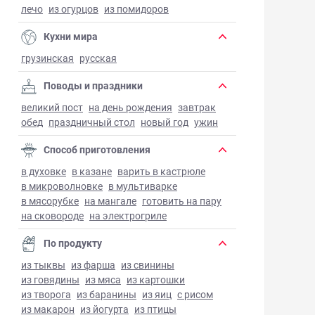
лечо
из огурцов
из помидоров
Кухни мира
грузинская
русская
Поводы и праздники
великий пост
на день рождения
завтрак
обед
праздничный стол
новый год
ужин
Способ приготовления
в духовке
в казане
варить в кастрюле
в микроволновке
в мультиварке
в мясорубке
на мангале
готовить на пару
на сковороде
на электрогриле
По продукту
из тыквы
из фарша
из свинины
из говядины
из мяса
из картошки
из творога
из баранины
из яиц
с рисом
из макарон
из йогурта
из птицы