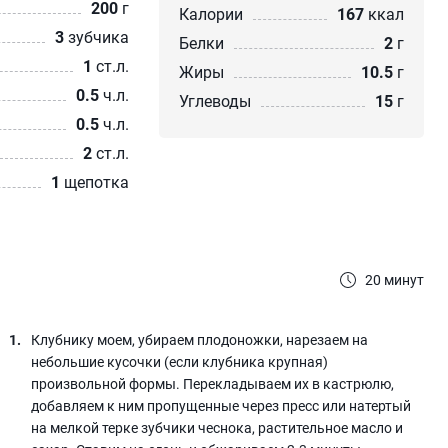
200
г
Калории
167
ккал
3
зубчика
Белки
2
г
1
ст.л.
Жиры
10.5
г
0.5
ч.л.
Углеводы
15
г
0.5
ч.л.
2
ст.л.
1
щепотка
20 минут
Клубнику моем, убираем плодоножки, нарезаем на
небольшие кусочки (если клубника крупная)
произвольной формы. Перекладываем их в кастрюлю,
добавляем к ним пропущенные через пресс или натертый
на мелкой терке зубчики чеснока, растительное масло и