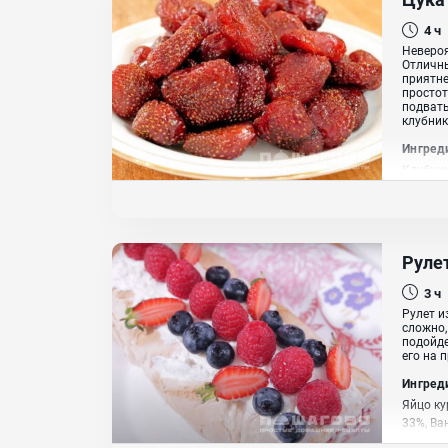
4 ч
Невероя
Отличны
приятне
простот
подвать
клубник
Ингред
Клубник
Рулет
3 ч
Рулет и
сложно,
подойде
его на 
Ингред
Яйцо ку
33%, Ва