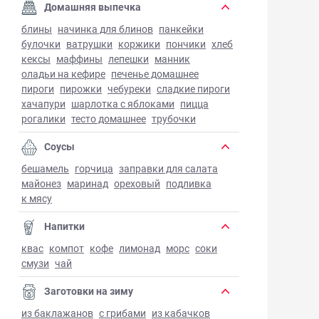
Домашняя выпечка
блины
начинка для блинов
панкейки
булочки
ватрушки
коржики
пончики
хлеб
кексы
маффины
лепешки
манник
оладьи на кефире
печенье домашнее
пироги
пирожки
чебуреки
сладкие пироги
хачапури
шарлотка с яблоками
пицца
рогалики
тесто домашнее
трубочки
Соусы
бешамель
горчица
заправки для салата
майонез
маринад
ореховый
подливка
к мясу
Напитки
квас
компот
кофе
лимонад
морс
соки
смузи
чай
Заготовки на зиму
из баклажанов
с грибами
из кабачков