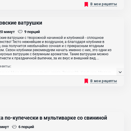
В мои рецепты
овские ватрушки
 20
минут
9
порций
кие ватрушки с творожной начинкой и клубникой - сплошное
нство! Тесто нежнейшее и воздушное, а благодаря клубнике в
, она получится необычайно сочная и с прекрасным ягодным
м. Сезон клубники рекомендуем начать именно с них, это одни из
кусных ватрушек с безумным ароматом. Такие ватрушки можно
тнести к праздничной выпечки, за их вкус и внешний вид....
иенты:
риное, Мука пшеничная высш. сорта, Творог 9%, Клубника, Молоко
 Сахар, Яичный желток, Масло сливочное, Дрожжи сухие, Ванильный
В мои рецепты
а по-купечески в мультиварке со свининой
минут
6
порций