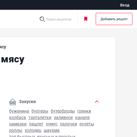
Вход
Добавить рецепт
Поиск рецептов
ясу
 мясу
ро-пряный клубничный соус к мясу - фото готового блюда
Закуски
буженина
бургеры
бутерброды
гренки
колбаса
тарталетки
заливное
канапе
намазки
паштет
хумус
палочки
рулеты
роллы
холодец
шаурма
топ быстрых, вкусных и простых