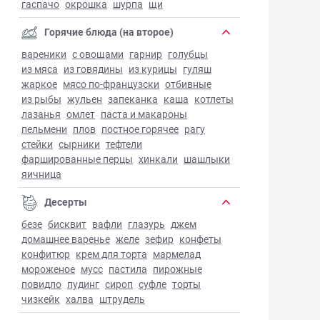
гаспачо
окрошка
шурпа
щи
Горячие блюда (на второе)
вареники
с овощами
гарнир
голубцы
из мяса
из говядины
из курицы
гуляш
жаркое
мясо по-французски
отбивные
из рыбы
жульен
запеканка
каша
котлеты
лазанья
омлет
паста и макароны
пельмени
плов
постное горячее
рагу
стейки
сырники
тефтели
фаршированные перцы
хинкали
шашлыки
яичница
Десерты
безе
бисквит
вафли
глазурь
джем
домашнее варенье
желе
зефир
конфеты
конфитюр
крем для торта
мармелад
мороженое
мусс
пастила
пирожные
повидло
пудинг
сироп
суфле
торты
чизкейк
халва
штрудель