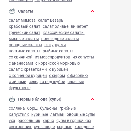
Салаты
салат мимоза
салат цезарь
крабовый салат
салат оливье
винегрет
греческий салат
классические салаты
мясные салаты
новогодние салаты
овощные салаты
с огурцами
постные салаты
рыбные салаты
со свининой
из морепродуктов
из капусты
с ананасами
с корейской морковью
салат с креветками
с курицей
с копченой курицей
с сыром
с фасолью
с яйцами
селедка под шубой
слоеные
фруктовые
Первые блюда (супы)
солянка
борщ
бульоны
грибные
капустняк
куриные
лагман
овощные супы
уха
рассольник
харчо
супы в горшочках
свекольник
супы-пюре
сырные
холодные