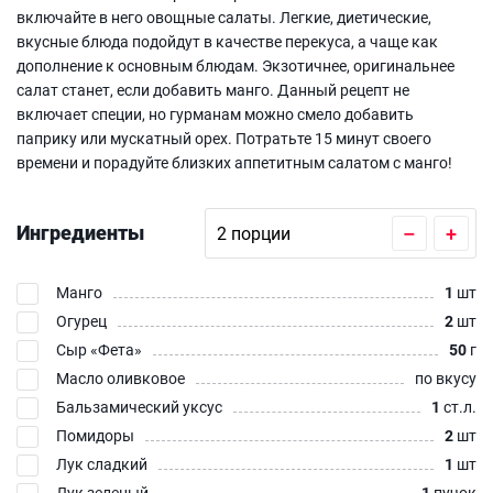
включайте в него овощные салаты. Легкие, диетические,
вкусные блюда подойдут в качестве перекуса, а чаще как
дополнение к основным блюдам. Экзотичнее, оригинальнее
салат станет, если добавить манго. Данный рецепт не
включает специи, но гурманам можно смело добавить
паприку или мускатный орех. Потратьте 15 минут своего
времени и порадуйте близких аппетитным салатом с манго!
Ингредиенты
–
+
Манго
1
шт
Огурец
2
шт
Сыр «Фета»‎
50
г
Масло оливковое
по вкусу
Бальзамический уксус
1
ст.л.
Помидоры
2
шт
Лук сладкий
1
шт
Лук зеленый
1
пучок