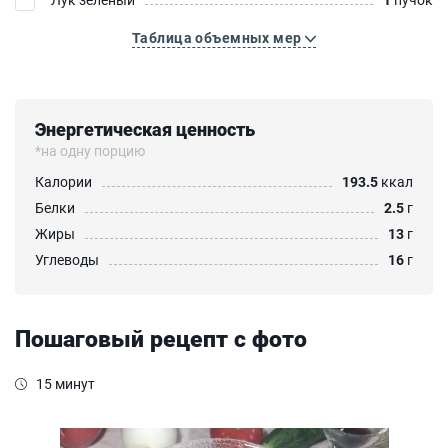
Таблица объемных мер
Энергетическая ценность
*на одну порцию
Калории
193.5
ккал
Белки
2.5
г
Жиры
13
г
Углеводы
16
г
Пошаговый рецепт с фото
15 минут