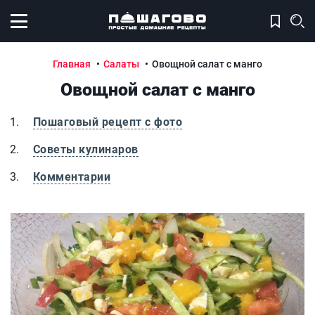
Открыть меню
Главная
Салаты
Овощной салат с манго
Овощной салат с манго
Пошаговый рецепт с фото
Советы кулинаров
Комментарии
Овощной салат с манго
О