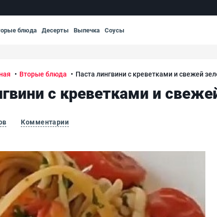
торые блюда
Десерты
Выпечка
Соусы
ная
Вторые блюда
Паста лингвини с креветками и свежей зе
нгвини с креветками и свеже
ов
Комментарии
енью
Пас