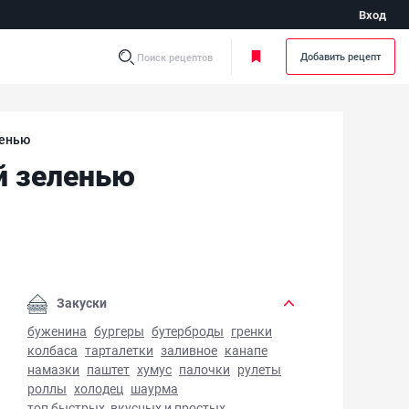
Вход
Добавить рецепт
Поиск рецептов
ленью
й зеленью
та лингвини с креветками и свежей зеленью - фото готов
Закуски
буженина
бургеры
бутерброды
гренки
колбаса
тарталетки
заливное
канапе
намазки
паштет
хумус
палочки
рулеты
роллы
холодец
шаурма
топ быстрых, вкусных и простых