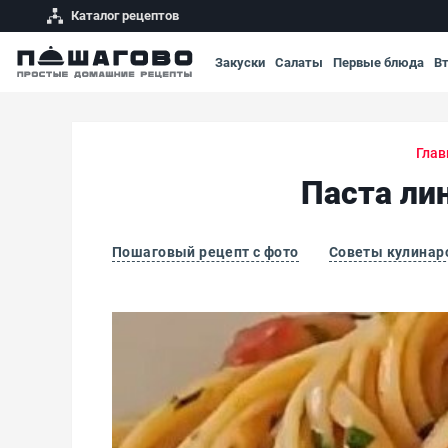
Каталог рецептов
Закуски
Салаты
Первые блюда
В
Глав
Паста ли
Пошаговый рецепт с фото
Советы кулинар
Паста лингвини с креветками и свежей зел