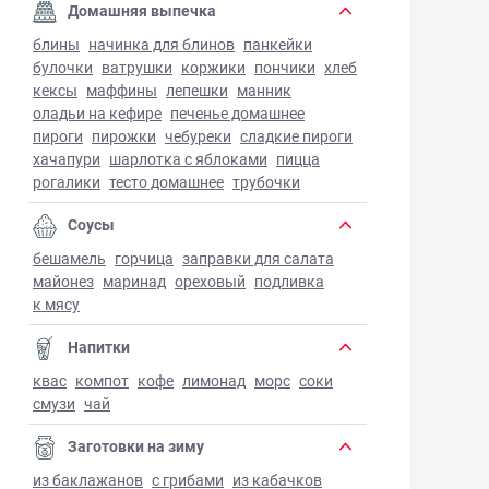
Домашняя выпечка
блины
начинка для блинов
панкейки
булочки
ватрушки
коржики
пончики
хлеб
кексы
маффины
лепешки
манник
оладьи на кефире
печенье домашнее
пироги
пирожки
чебуреки
сладкие пироги
хачапури
шарлотка с яблоками
пицца
рогалики
тесто домашнее
трубочки
Соусы
бешамель
горчица
заправки для салата
майонез
маринад
ореховый
подливка
к мясу
Напитки
квас
компот
кофе
лимонад
морс
соки
смузи
чай
Заготовки на зиму
из баклажанов
с грибами
из кабачков