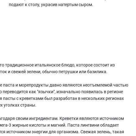
подают к столу, украсив натертым сыром.
это традиционное итальянское блюдо, которое состоит из
еток и свежей зелени, обычно петрушки или базилика.
де паста и морепродукты давно являются неотъемлемой частью
 переводится как "язычки", изначально появилась в регионе
я пасты с креветками был разработан в нескольких регионах
ех уголках страны.
агодаря своим ингредиентам. Креветки являются источником
ега-3 жирные кислоты и магний. Паста лингвини обладает
я источником энергии для организма. Свежая зелень, такая