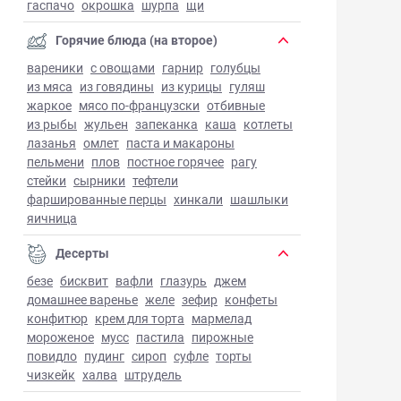
гаспачо
окрошка
шурпа
щи
Горячие блюда (на второе)
вареники
с овощами
гарнир
голубцы
из мяса
из говядины
из курицы
гуляш
жаркое
мясо по-французски
отбивные
из рыбы
жульен
запеканка
каша
котлеты
лазанья
омлет
паста и макароны
пельмени
плов
постное горячее
рагу
стейки
сырники
тефтели
фаршированные перцы
хинкали
шашлыки
яичница
Десерты
безе
бисквит
вафли
глазурь
джем
домашнее варенье
желе
зефир
конфеты
конфитюр
крем для торта
мармелад
мороженое
мусс
пастила
пирожные
повидло
пудинг
сироп
суфле
торты
чизкейк
халва
штрудель