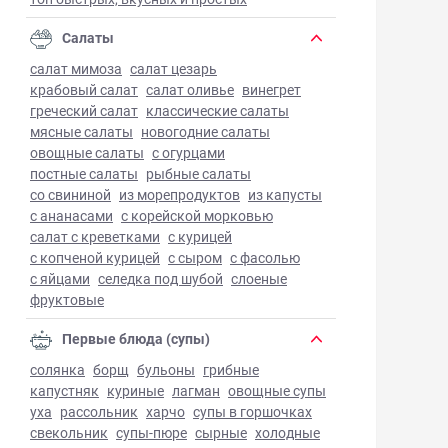
Салаты
салат мимоза
салат цезарь
крабовый салат
салат оливье
винегрет
греческий салат
классические салаты
мясные салаты
новогодние салаты
овощные салаты
с огурцами
постные салаты
рыбные салаты
со свининой
из морепродуктов
из капусты
с ананасами
с корейской морковью
салат с креветками
с курицей
с копченой курицей
с сыром
с фасолью
с яйцами
селедка под шубой
слоеные
фруктовые
Первые блюда (супы)
солянка
борщ
бульоны
грибные
капустняк
куриные
лагман
овощные супы
уха
рассольник
харчо
супы в горшочках
свекольник
супы-пюре
сырные
холодные