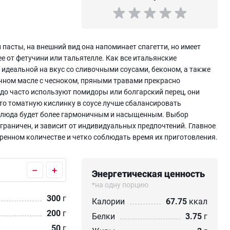
 пасты, на внешний вид она напоминает спагетти, но имеет
е от фетучини или тальятелле. Как все итальянские
 идеальной на вкус со сливочными соусами, беконом, а также
чном масле с чесноком, пряными травами прекрасно
до часто используют помидоры или болгарский перец, они
что томатную кислинку в соусе лучше сбалансировать
 блюда будет более гармоничным и насыщенным. Выбор
граничен, и зависит от индивидуальных предпочтений. Главное
ренном количестве и четко соблюдать время их приготовления.
–
+
Энергетическая ценность
*на одну порцию
300
г
Калории
67.75
ккал
200
г
Белки
3.75
г
50
г