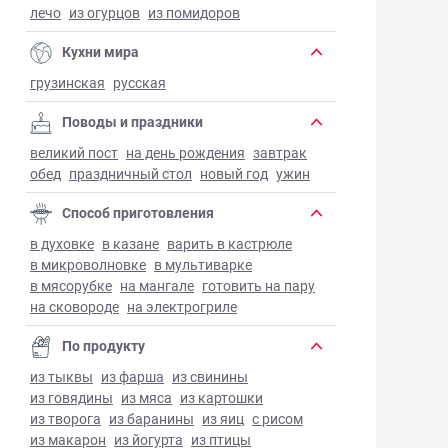
лечо
из огурцов
из помидоров
Кухни мира
грузинская
русская
Поводы и праздники
великий пост
на день рождения
завтрак
обед
праздничный стол
новый год
ужин
Способ приготовления
в духовке
в казане
варить в кастрюле
в микроволновке
в мультиварке
в мясорубке
на мангале
готовить на пару
на сковороде
на электрогриле
По продукту
из тыквы
из фарша
из свинины
из говядины
из мяса
из картошки
из творога
из баранины
из яиц
с рисом
из макарон
из йогурта
из птицы