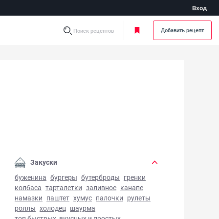
Вход
Добавить рецепт
Поиск рецептов
ница с сосисками - фото готового блюда
Закуски
буженина
бургеры
бутерброды
гренки
колбаса
тарталетки
заливное
канапе
намазки
паштет
хумус
палочки
рулеты
роллы
холодец
шаурма
топ быстрых, вкусных и простых