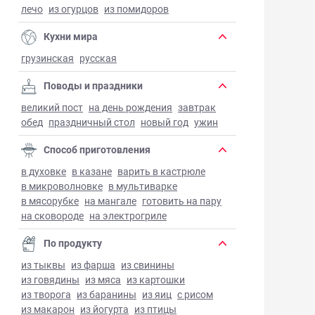
лечо
из огурцов
из помидоров
Кухни мира
грузинская
русская
Поводы и праздники
великий пост
на день рождения
завтрак
обед
праздничный стол
новый год
ужин
Способ приготовления
в духовке
в казане
варить в кастрюле
в микроволновке
в мультиварке
в мясорубке
на мангале
готовить на пару
на сковороде
на электрогриле
По продукту
из тыквы
из фарша
из свинины
из говядины
из мяса
из картошки
из творога
из баранины
из яиц
с рисом
из макарон
из йогурта
из птицы