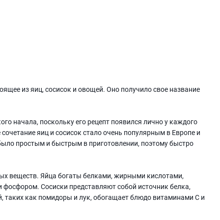
тоящее из яиц, сосисок и овощей. Оно получило свое название
ого начала, поскольку его рецепт появился лично у каждого
е сочетание яиц и сосисок стало очень популярным в Европе и
 было простым и быстрым в приготовлении, поэтому быстро
ых веществ. Яйца богаты белками, жирными кислотами,
м и фосфором. Сосиски представляют собой источник белка,
, таких как помидоры и лук, обогащает блюдо витаминами C и