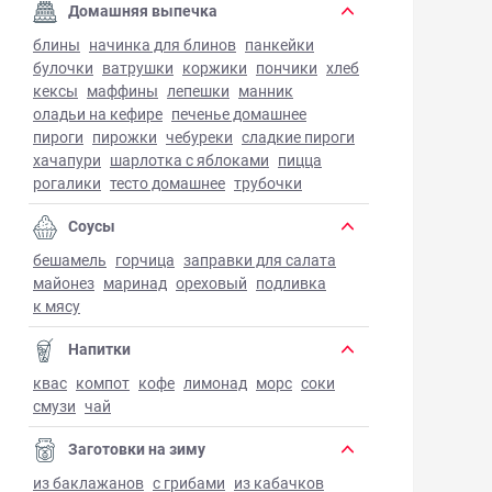
Домашняя выпечка
блины
начинка для блинов
панкейки
булочки
ватрушки
коржики
пончики
хлеб
кексы
маффины
лепешки
манник
оладьи на кефире
печенье домашнее
пироги
пирожки
чебуреки
сладкие пироги
хачапури
шарлотка с яблоками
пицца
рогалики
тесто домашнее
трубочки
Соусы
бешамель
горчица
заправки для салата
майонез
маринад
ореховый
подливка
к мясу
Напитки
квас
компот
кофе
лимонад
морс
соки
смузи
чай
Заготовки на зиму
из баклажанов
с грибами
из кабачков