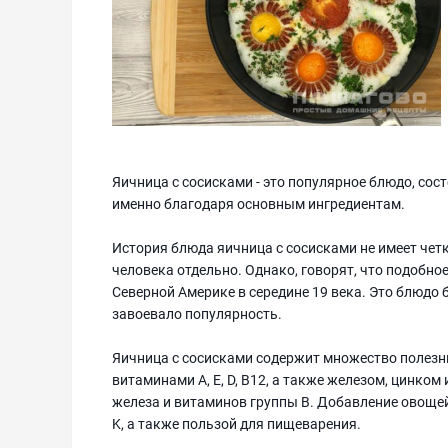
Яичница с сосисками - это популярное блюдо, сос
именно благодаря основным ингредиентам.
История блюда яичница с сосисками не имеет четк
человека отдельно. Однако, говорят, что подобно
Северной Америке в середине 19 века. Это блюдо
завоевало популярность.
Яичница с сосисками содержит множество полезн
витаминами A, E, D, B12, а также железом, цинко
железа и витаминов группы B. Добавление овощей
K, а также пользой для пищеварения.