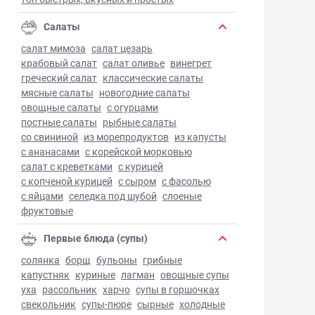
Салаты
салат мимоза
салат цезарь
крабовый салат
салат оливье
винегрет
греческий салат
классические салаты
мясные салаты
новогодние салаты
овощные салаты
с огурцами
постные салаты
рыбные салаты
со свининой
из морепродуктов
из капусты
с ананасами
с корейской морковью
салат с креветками
с курицей
с копченой курицей
с сыром
с фасолью
с яйцами
селедка под шубой
слоеные
фруктовые
Первые блюда (супы)
солянка
борщ
бульоны
грибные
капустняк
куриные
лагман
овощные супы
уха
рассольник
харчо
супы в горшочках
свекольник
супы-пюре
сырные
холодные