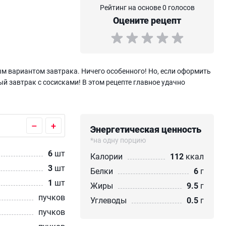
Рейтинг на основе 0 голосов
Оцените рецепт
м вариантом завтрака. Ничего особенного! Но, если оформить
й завтрак с сосисками! В этом рецепте главное удачно
–
+
Энергетическая ценность
*на одну порцию
6
шт
Калории
112
ккал
3
шт
Белки
6
г
1
шт
Жиры
9.5
г
пучков
Углеводы
0.5
г
пучков