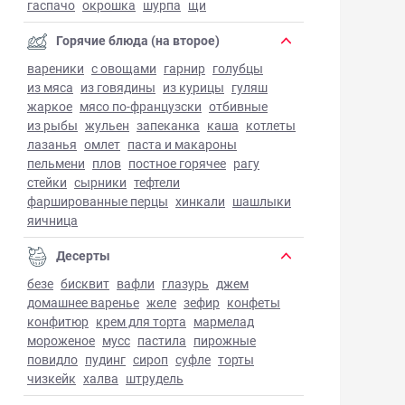
гаспачо
окрошка
шурпа
щи
Горячие блюда (на второе)
вареники
с овощами
гарнир
голубцы
из мяса
из говядины
из курицы
гуляш
жаркое
мясо по-французски
отбивные
из рыбы
жульен
запеканка
каша
котлеты
лазанья
омлет
паста и макароны
пельмени
плов
постное горячее
рагу
стейки
сырники
тефтели
фаршированные перцы
хинкали
шашлыки
яичница
Десерты
безе
бисквит
вафли
глазурь
джем
домашнее варенье
желе
зефир
конфеты
конфитюр
крем для торта
мармелад
мороженое
мусс
пастила
пирожные
повидло
пудинг
сироп
суфле
торты
чизкейк
халва
штрудель