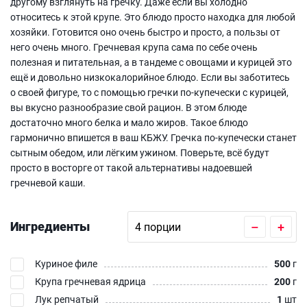
другому взглянуть на гречку. Даже если вы холодно
относитесь к этой крупе. Это блюдо просто находка для любой
хозяйки. Готовится оно очень быстро и просто, а пользы от
него очень много. Гречневая крупа сама по себе очень
полезная и питательная, а в тандеме с овощами и курицей это
ещё и довольно низкокалорийное блюдо. Если вы заботитесь
о своей фигуре, то с помощью гречки по-купечески с курицей,
вы вкусно разнообразие свой рацион. В этом блюде
достаточно много белка и мало жиров. Такое блюдо
гармонично впишется в ваш КБЖУ. Гречка по-купечески станет
сытным обедом, или лёгким ужином. Поверьте, всё будут
просто в восторге от такой альтернативы надоевшей
гречневой каши.
Ингредиенты
–
+
Куриное филе
500
г
Крупа гречневая ядрица
200
г
Лук репчатый
1
шт