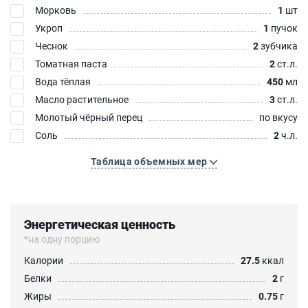
Морковь
1
шт
Укроп
1
пучок
Чеснок
2
зубчика
Томатная паста
2
ст.л.
Вода тёплая
450
мл
Масло растительное
3
ст.л.
Молотый чёрный перец
по вкусу
Соль
2
ч.л.
Таблица объемных мер
Энергетическая ценность
*на одну порцию
Калории
27.5
ккал
Белки
2
г
Жиры
0.75
г