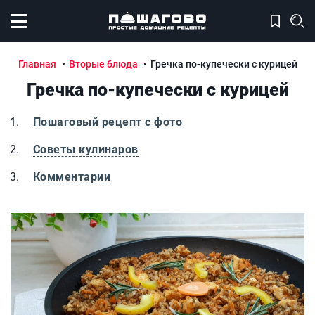
Открыть меню
Главная
Вторые блюда
Гречка по-купечески с курицей
Гречка по-купечески с курицей
Пошаговый рецепт с фото
Советы кулинаров
Комментарии
Гречка по-купечески с курицей
Гр