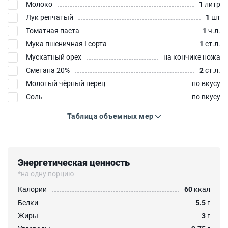
Молоко
1
литр
Лук репчатый
1
шт
Томатная паста
1
ч.л.
Мука пшеничная I сорта
1
ст.л.
Мускатный орех
на кончике ножа
Сметана 20%
2
ст.л.
Молотый чёрный перец
по вкусу
Соль
по вкусу
Таблица объемных мер
Энергетическая ценность
*на одну порцию
Калории
60
ккал
Белки
5.5
г
Жиры
3
г