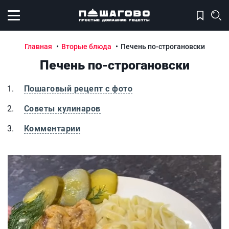
Открыть меню
Главная
Вторые блюда
Печень по-строгановски
Печень по-строгановски
Пошаговый рецепт с фото
Советы кулинаров
Комментарии
Печень по-строгановски
П