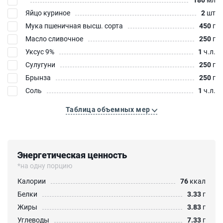
Яйцо куриное
2
шт
Мука пшеничная высш. сорта
450
г
Масло сливочное
250
г
Уксус 9%
1
ч.л.
Сулугуни
250
г
Брынза
250
г
Соль
1
ч.л.
Таблица объемных мер
Энергетическая ценность
*на одну порцию
Калории
76
ккал
Белки
3.33
г
Жиры
3.83
г
Углеводы
7.33
г