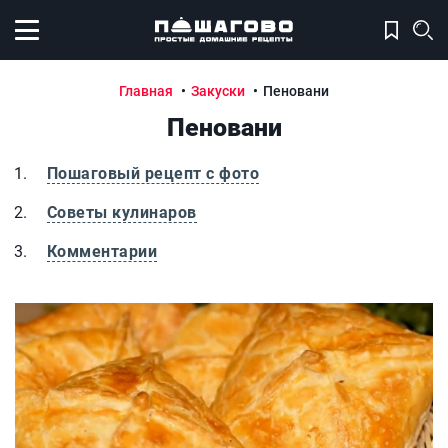
Открыть меню
Главная
Закуски
Пеновани
Пеновани
Пошаговый рецепт с фото
Советы кулинаров
Комментарии
Пеновани
П