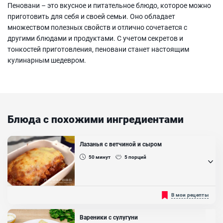
Пеновани – это вкусное и питательное блюдо, которое можно
приготовить для себя и своей семьи. Оно обладает
множеством полезных свойств и отлично сочетается с
другими блюдами и продуктами. С учетом секретов и
тонкостей приготовления, пеновани станет настоящим
кулинарным шедевром.
Блюда с похожими ингредиентами
Лазанья с ветчиной и сыром
50
минут
5
порций
С ветчиной и сыром выходит изумительно вкусно и сытно!
В мои рецепты
Готовые листы лазаньи можно приобрести в любом магазине,
что удобно и сэкономит вам кучу времени. Готовится не сложно и
из доступных ингредиентов, а получается очень аппетитным,
Вареники с сулугуни
питательным, с тягучей консистенцией, благодаря соусу