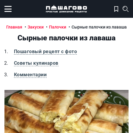
Открыть меню
Главная
Закуски
Палочки
Сырные палочки из лаваша
Сырные палочки из лаваша
Пошаговый рецепт с фото
Советы кулинаров
Комментарии
Сырные палочки из лаваша
С