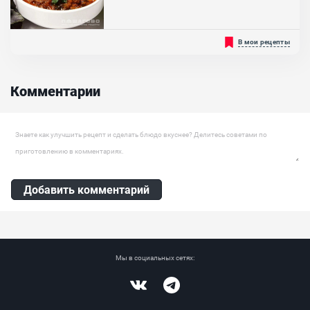
Свиная шея, Чеснок, Крутой кипяток, Масло растительное
Отличный вариант. Её не обязательно готовить из большого
В мои рецепты
разнообразия мяса и колбас. Понадобится только говядина...
Ингредиенты:
Говядина, Лук репчатый, Огурцы солёные, Помидоры, Морковь ,
Комментарии
Чеснок, Зеленый перец чили, Аджика, Петрушка (зелень), Томатная
паста, Зелень, Масло растительное
Оставить комментарий
Добавить комментарий
Мы в социальных сетях:
Vkontakte
Telegram